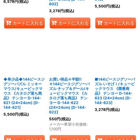
6,578
円
(税込)
602
]
5,500
円
(税込)
3,278
円
(税込)
カートに入れる
カートに入れる
カートに入れる
◆希少品◆144ピースジ
お買い得品☆半額!!
■144ピースジグソーパ
グソーパズル ミッキー
☆144ピースジグソーパ
ズル いそげ！/キュービ
マウス/キュービックマ
ズル チップ＆デール/キ
ックマウス 《廃番商
ウス 《カタログ落ち商
ュービックマウス 《カ
品》 テンヨー D-144-
品》 テンヨー D-144-
タログ落ち商品》 テン
623 (24×24cm)
[
D-
621 (24×24cm)
[
D-
ヨー D-144-622
144-623
]
144-621
]
(24×24cm)
[
D-144-
3,278
円
(税込)
622
]
5,500
円
(税込)
550
円
(税込)
メーカー希望小売価格
:
1,100
円