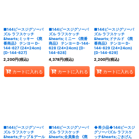
■144ピースジグソーパ
■144ピースジグソーパ
■144ピースジグソーパ
ズル ラフスケッチ
ズル ラフスケッチ
ズル ラフスケッチ
&hearts;ミッキー 《廃
&hearts;ミニー 《廃番
&hearts;ドナルド 《廃
番商品》 テンヨー D-
商品》 テンヨー D-144-
番商品》 テンヨー D-
144-627 (24×24cm)
628 (24×24cm)
[
D-
144-629 (24×24cm)
[
D-144-627
]
144-628
]
[
D-144-629
]
2,200
円
(税込)
4,378
円
(税込)
2,200
円
(税込)
カートに入れる
カートに入れる
カートに入れる
■144ピースジグソーパ
■144ピースジグソーパ
◆希少品◆144ピースジ
ズル ラフスケッチ
ズル ラフスケッチ
グソーパズル ラフスケ
&hearts;チップ＆デール
&hearts;全員集合 《廃
ッチ&hearts;ごきげん