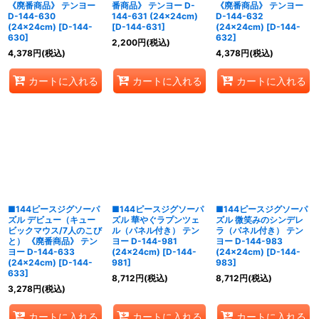
《廃番商品》 テンヨー
番商品》 テンヨー D-
《廃番商品》 テンヨー
D-144-630
144-631 (24×24cm)
D-144-632
(24×24cm)
[
D-144-
[
D-144-631
]
(24×24cm)
[
D-144-
630
]
632
]
2,200
円
(税込)
4,378
円
(税込)
4,378
円
(税込)
カートに入れる
カートに入れる
カートに入れる
■144ピースジグソーパ
■144ピースジグソーパ
■144ピースジグソーパ
ズル デビュー（キュー
ズル 華やぐラプンツェ
ズル 微笑みのシンデレ
ビックマウス/7人のこび
ル（パネル付き） テン
ラ（パネル付き） テン
と） 《廃番商品》 テン
ヨー D-144-981
ヨー D-144-983
ヨー D-144-633
(24×24cm)
[
D-144-
(24×24cm)
[
D-144-
(24×24cm)
[
D-144-
981
]
983
]
633
]
8,712
円
(税込)
8,712
円
(税込)
3,278
円
(税込)
カートに入れる
カートに入れる
カートに入れる