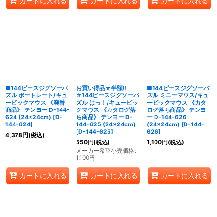
カートに入れる
カートに入れる
カートに入れる
■144ピースジグソーパ
お買い得品☆半額!!
■144ピースジグソーパ
ズル ポートレート/キュ
☆144ピースジグソーパ
ズル ミニーマウス/キュ
ービックマウス 《廃番
ズル はっ！/キュービッ
ービックマウス 《カタ
商品》 テンヨー D-144-
クマウス 《カタログ落
ログ落ち商品》 テンヨ
624 (24×24cm)
[
D-
ち商品》 テンヨー D-
ー D-144-626
144-624
]
144-625 (24×24cm)
(24×24cm)
[
D-144-
[
D-144-625
]
626
]
4,378
円
(税込)
550
円
(税込)
1,100
円
(税込)
メーカー希望小売価格
:
1,100
円
カートに入れる
カートに入れる
カートに入れる