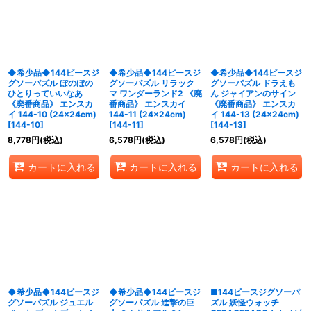
並び順
:
絞り込む
◆希少品◆144ピースジ
◆希少品◆144ピースジ
◆希少品◆144ピースジ
グソーパズル ぼのぼの
グソーパズル リラック
グソーパズル ドラえも
ひとりっていいなあ
マ ワンダーランド2 《廃
ん ジャイアンのサイン
《廃番商品》 エンスカ
番商品》 エンスカイ
《廃番商品》 エンスカ
イ 144-10 (24×24cm)
144-11 (24×24cm)
イ 144-13 (24×24cm)
[
144-10
]
[
144-11
]
[
144-13
]
8,778
円
(税込)
6,578
円
(税込)
6,578
円
(税込)
カートに入れる
カートに入れる
カートに入れる
◆希少品◆144ピースジ
◆希少品◆144ピースジ
■144ピースジグソーパ
グソーパズル ジュエル
グソーパズル 進撃の巨
ズル 妖怪ウォッチ