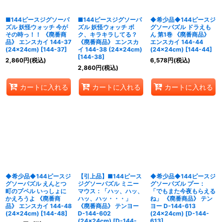
■144ピースジグソーパ
■144ピースジグソーパ
◆希少品◆144ピースジ
ズル 妖怪ウォッチ 今が
ズル 妖怪ウォッチ ボ
グソーパズル ドラえも
その時っ！！ 《廃番商
ク、キラキラしてる？
ん 第1巻 《廃番商品》
品》 エンスカイ 144-37
《廃番商品》 エンスカ
エンスカイ 144-44
(24×24cm)
[
144-37
]
イ 144-38 (24×24cm)
(24×24cm)
[
144-44
]
[
144-38
]
2,860
円
(税込)
6,578
円
(税込)
2,860
円
(税込)
カートに入れる
カートに入れる
カートに入れる
◆希少品◆144ピースジ
【引上品】■144ピース
◆希少品◆144ピースジ
グソーパズル えんとつ
ジグソーパズル ミニー
グソーパズル プー：
町のプペル いっしょに
マウス：「ハッ、ハッ、
「でもまた今夜もらえる
かえろうよ 《廃番商
ハッ、ハッ・・・」
ね」 《廃番商品》 テン
品》 エンスカイ 144-48
《廃番商品》 テンヨー
ヨー D-144-613
(24×24cm)
[
144-48
]
D-144-602
(24×24cm)
[
D-144-
(24×24cm)
[
D-144-
613
]