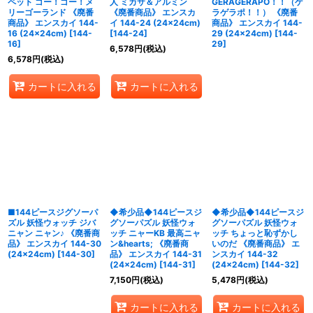
ペット ゴー！ゴー！メ
人 ミカサ＆アルミン
GERAGERAPO！！（ゲ
リーゴーランド 《廃番
《廃番商品》 エンスカ
ラゲラポ！！） 《廃番
商品》 エンスカイ 144-
イ 144-24 (24×24cm)
商品》 エンスカイ 144-
16 (24×24cm)
[
144-
[
144-24
]
29 (24×24cm)
[
144-
16
]
29
]
6,578
円
(税込)
6,578
円
(税込)
カートに入れる
カートに入れる
■144ピースジグソーパ
◆希少品◆144ピースジ
◆希少品◆144ピースジ
ズル 妖怪ウォッチ ジバ
グソーパズル 妖怪ウォ
グソーパズル 妖怪ウォ
ニャン ニャン♪ 《廃番商
ッチ ニャーKB 最高ニャ
ッチ ちょっと恥ずかし
品》 エンスカイ 144-30
ン&hearts; 《廃番商
いのだ 《廃番商品》 エ
(24×24cm)
[
144-30
]
品》 エンスカイ 144-31
ンスカイ 144-32
(24×24cm)
[
144-31
]
(24×24cm)
[
144-32
]
7,150
円
(税込)
5,478
円
(税込)
カートに入れる
カートに入れる