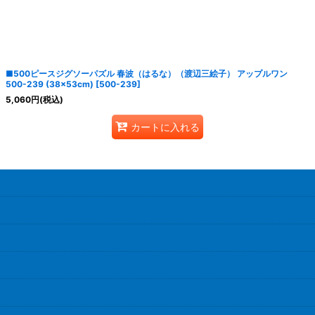
絞り込む
■500ピースジグソーパズル 春波（はるな）（渡辺三絵子） アップルワン
500-239 (38×53cm)
[
500-239
]
5,060
円
(税込)
カートに入れる