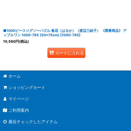
並び順
:
■1000ピースジグソーパズル 春花（はるか）（渡辺三絵子） 《廃番商品》 ア
ップルワン 1000-795 (50×75cm)
[
1000-795
]
10,560
円
(税込)
カートに入れる
ホーム
ショッピングカート
マイページ
ご利用案内
最近チェックしたアイテム