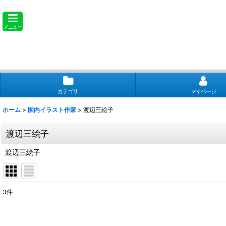
メニュー
カテゴリ
マイページ
ホーム
>
国内イラスト作家
>
渡辺三絵子
渡辺三絵子
渡辺三絵子
3
件
表示数
: