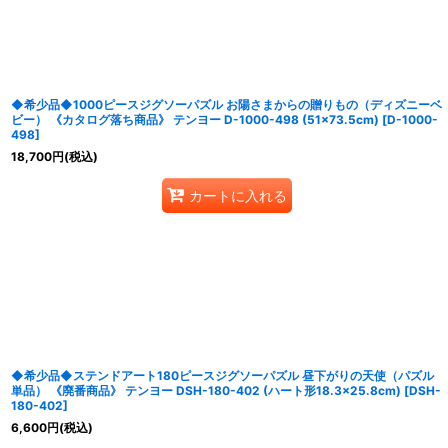
並び順
:
◆希少品◆1000ピースジグソーパズル お陽さまからの贈りもの（ディズニーベ
ビー） 《カタログ落ち商品》 テンヨー D-1000-498 (51×73.5cm)
[
D-1000-
498
]
18,700
円
(税込)
カートに入れる
◆希少品◆ステンドアート180ピースジグソーパズル 昼下がりの天使（パズル
単品） 《廃番商品》 テンヨー DSH-180-402 (ハート形18.3×25.8cm)
[
DSH-
180-402
]
6,600
円
(税込)