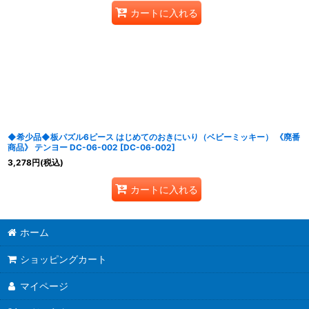
カートに入れる
◆希少品◆板パズル6ピース はじめてのおきにいり（ベビーミッキー） 《廃番
商品》 テンヨー DC-06-002
[
DC-06-002
]
3,278
円
(税込)
カートに入れる
ホーム
ショッピングカート
マイページ