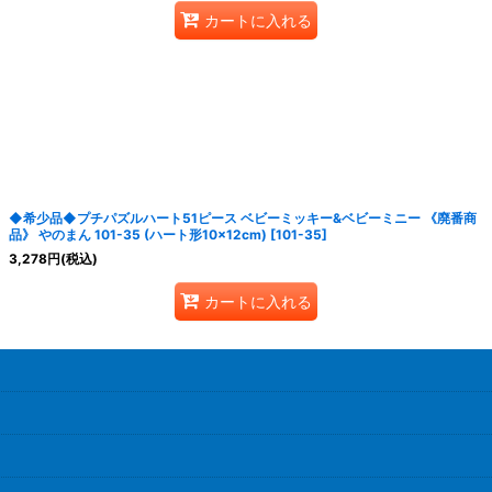
カートに入れる
◆希少品◆プチパズルハート51ピース ベビーミッキー&ベビーミニー 《廃番商
品》 やのまん 101-35 (ハート形10×12cm)
[
101-35
]
3,278
円
(税込)
カートに入れる