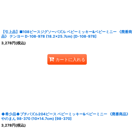
【引上品】■108ピースジグソーパズル ベビーミッキー&ベビーミニー 《廃番商
品》 テンヨー D-108-978 (18.2×25.7cm)
[
D-108-978
]
3,278
円
(税込)
カートに入れる
◆希少品◆プチパズル204ピース ベビーミッキー&ベビーミニー 《廃番商品》
やのまん 98-370 (10×14.7cm)
[
98-370
]
3,278
円
(税込)