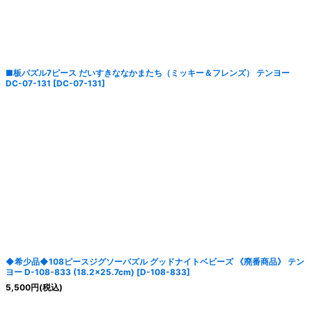
絞り込む
■板パズル7ピース だいすきななかまたち（ミッキー＆フレンズ） テンヨー
DC-07-131
[
DC-07-131
]
◆希少品◆108ピースジグソーパズル グッドナイトベビーズ 《廃番商品》 テン
ヨー D-108-833 (18.2×25.7cm)
[
D-108-833
]
5,500
円
(税込)