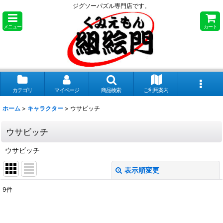
ジグソーパズル専門店です。
メニュー
カート
カテゴリ
マイページ
商品検索
ご利用案内
ホーム
>
キャラクター
>
ウサビッチ
ウサビッチ
ウサビッチ
表示順変更
閉じる
9
件
表示数
: