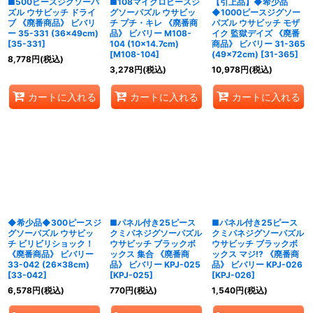
■500ピースジグソーパ
■108マイクロピースジ
【引上品】◆希少品
ズル ウサビッチ ドライ
グソーパズル ウサビッ
◆1000ピースジグソー
ブ 《廃番商品》 ビバリ
チ プチ・キレ 《廃番商
パズル ウサビッチ モザ
ー 35-331 (36×49cm)
品》 ビバリー M108-
イク 監獄デイズ 《廃番
[
35-331
]
104 (10×14.7cm)
商品》 ビバリー 31-365
[
M108-104
]
(49×72cm)
[
31-365
]
8,778
円
(税込)
3,278
円
(税込)
10,978
円
(税込)
カートに入れる
カートに入れる
カートに入れる
◆希少品◆300ピースジ
■パネル付き25ピース
■パネル付き25ピース
グソーパズル ウサビッ
クミパネジグソーパズル
クミパネジグソーパズル
チ ビリビリショック！
ウサビッチ ブラックボ
ウサビッチ ブラックボ
《廃番商品》 ビバリー
ックス 集合 《廃番商
ックス マジ!? 《廃番商
33-042 (26×38cm)
品》 ビバリー KPJ-025
品》 ビバリー KPJ-026
[
33-042
]
[
KPJ-025
]
[
KPJ-026
]
6,578
円
(税込)
770
円
(税込)
1,540
円
(税込)