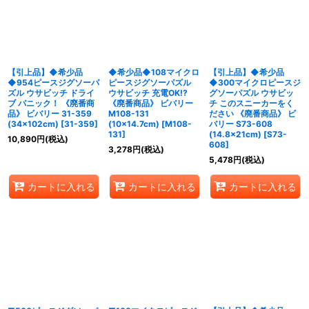
並び順
:
絞り込む
【引上品】◆希少品
◆希少品◆108マイクロ
【引上品】◆希少品
◆954ピースジグソーパ
ピースジグソーパズル
◆300マイクロピースジ
ズル ウサビッチ ドライ
ウサビッチ 充電OK!?
グソーパズル ウサビッ
ブ パニック！ 《廃番商
《廃番商品》 ビバリー
チ このスニーカーをく
品》 ビバリー 31-359
M108-131
ださい 《廃番商品》 ビ
(34×102cm)
[
31-359
]
(10×14.7cm)
[
M108-
バリー S73-608
131
]
(14.8×21cm)
[
S73-
10,890
円
(税込)
608
]
3,278
円
(税込)
5,478
円
(税込)
カートに入れる
カートに入れる
カートに入れる