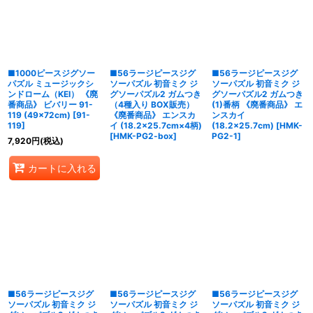
並び順
:
絞り込む
■1000ピースジグソー
■56ラージピースジグ
■56ラージピースジグ
パズル ミュージックシ
ソーパズル 初音ミク ジ
ソーパズル 初音ミク ジ
ンドローム（KEI） 《廃
グソーパズル2 ガムつき
グソーパズル2 ガムつき
番商品》 ビバリー 91-
（4種入り BOX販売）
(1)番柄 《廃番商品》 エ
119 (49×72cm)
[
91-
《廃番商品》 エンスカ
ンスカイ
119
]
イ (18.2×25.7cm×4柄)
(18.2×25.7cm)
[
HMK-
[
HMK-PG2-box
]
PG2-1
]
7,920
円
(税込)
カートに入れる
■56ラージピースジグ
■56ラージピースジグ
■56ラージピースジグ
ソーパズル 初音ミク ジ
ソーパズル 初音ミク ジ
ソーパズル 初音ミク ジ