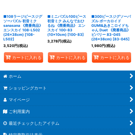
■108ラージピースジグ
■ミニパズル100ピース
■300ピースジグソーパ
ソーパズル 初音ミク
初音ミク みんなでおひ
ズル ボーカロイド
sanasana 《廃番商品》
るね 《廃番商品》 エン
GUMI&あきこロイドち
エンスカイ 108-L502
スカイ 100-83
ゃん Duet 《廃番商品》
(26×38cm)
[
108-
(10×10cm)
[
100-83
]
ビバリー 83-045
L502
]
(26×38cm)
[
83-045
]
3,278
円
(税込)
3,520
円
(税込)
1,980
円
(税込)
カートに入れる
カートに入れる
カートに入れる
ホーム
ショッピングカート
マイページ
ご利用案内
最近チェックしたアイテム
特定商取引法表示