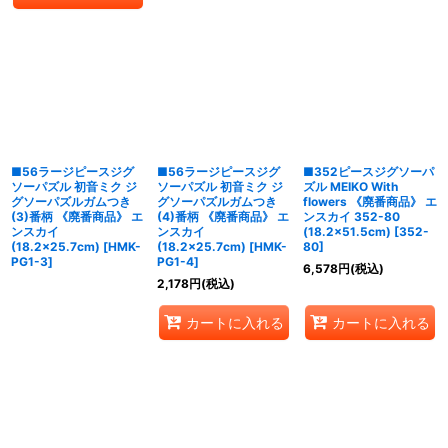
■56ラージピースジグ
■56ラージピースジグ
■352ピースジグソーパ
ソーパズル 初音ミク ジ
ソーパズル 初音ミク ジ
ズル MEIKO With
グソーパズルガムつき
グソーパズルガムつき
flowers 《廃番商品》 エ
(3)番柄 《廃番商品》 エ
(4)番柄 《廃番商品》 エ
ンスカイ 352-80
ンスカイ
ンスカイ
(18.2×51.5cm)
[
352-
(18.2×25.7cm)
[
HMK-
(18.2×25.7cm)
[
HMK-
80
]
PG1-3
]
PG1-4
]
6,578
円
(税込)
2,178
円
(税込)
カートに入れる
カートに入れる