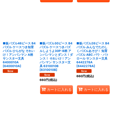
■板パズル46ピース B4
■板パズル30ピース B4
■板パズル26ピース B4
パズル ケースつき知育
パズル ケースつきパズ
パズル みんなでたのし
パズル ひらがな それい
ルしようよ30P-B柄 ア
くパズルあそび！ 知育
け！アンパンマン A柄
ンパンマンとダンス！ダ
パズル ABC パウ・パト
サンスター文具
ンス！ それいけ！アン
ロール サンスター文具
6400010A
パンマン サンスター文
6442278A
[
6400010A
]
具 6310010B
[
6442278A
]
[
6310010B
]
660
円
(税込)
660
円
(税込)
カートに入れる
カートに入れる