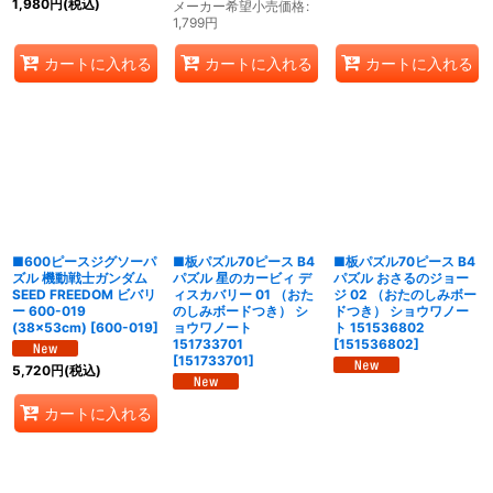
1,980
円
(税込)
メーカー希望小売価格
:
1,799
円
カートに入れる
カートに入れる
カートに入れる
■600ピースジグソーパ
■板パズル70ピース B4
■板パズル70ピース B4
ズル 機動戦士ガンダム
パズル 星のカービィ デ
パズル おさるのジョー
SEED FREEDOM ビバリ
ィスカバリー 01 （おた
ジ 02 （おたのしみボー
ー 600-019
のしみボードつき） シ
ドつき） ショウワノー
(38×53cm)
[
600-019
]
ョウワノート
ト 151536802
151733701
[
151536802
]
[
151733701
]
5,720
円
(税込)
カートに入れる