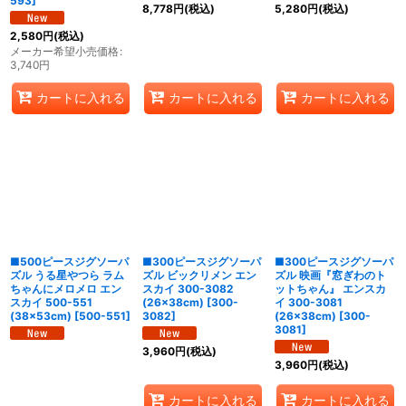
593
]
8,778
円
(税込)
5,280
円
(税込)
2,580
円
(税込)
メーカー希望小売価格
:
3,740
円
カートに入れる
カートに入れる
カートに入れる
■500ピースジグソーパ
■300ピースジグソーパ
■300ピースジグソーパ
ズル うる星やつら ラム
ズル ビックリメン エン
ズル 映画『窓ぎわのト
ちゃんにメロメロ エン
スカイ 300-3082
ットちゃん』 エンスカ
スカイ 500-551
(26×38cm)
[
300-
イ 300-3081
(38×53cm)
[
500-551
]
3082
]
(26×38cm)
[
300-
3081
]
3,960
円
(税込)
3,960
円
(税込)
カートに入れる
カートに入れる