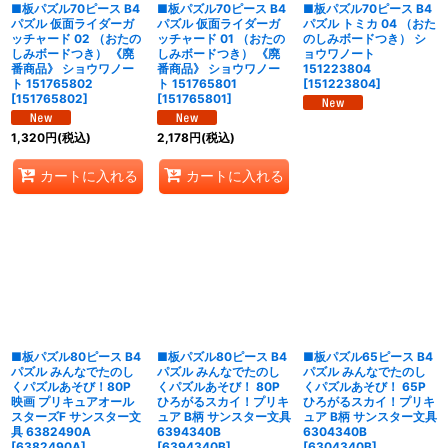
■板パズル70ピース B4
■板パズル70ピース B4
■板パズル70ピース B4
パズル 仮面ライダーガ
パズル 仮面ライダーガ
パズル トミカ 04 （おた
ッチャード 02 （おたの
ッチャード 01 （おたの
のしみボードつき） シ
しみボードつき） 《廃
しみボードつき） 《廃
ョウワノート
番商品》 ショウワノー
番商品》 ショウワノー
151223804
ト 151765802
ト 151765801
[
151223804
]
[
151765802
]
[
151765801
]
1,320
円
(税込)
2,178
円
(税込)
カートに入れる
カートに入れる
■板パズル80ピース B4
■板パズル80ピース B4
■板パズル65ピース B4
パズル みんなでたのし
パズル みんなでたのし
パズル みんなでたのし
くパズルあそび！80P
くパズルあそび！ 80P
くパズルあそび！ 65P
映画 プリキュアオール
ひろがるスカイ！プリキ
ひろがるスカイ！プリキ
スターズF サンスター文
ュア B柄 サンスター文具
ュア B柄 サンスター文具
具 6382490A
6394340B
6304340B
[
6382490A
]
[
6394340B
]
[
6304340B
]