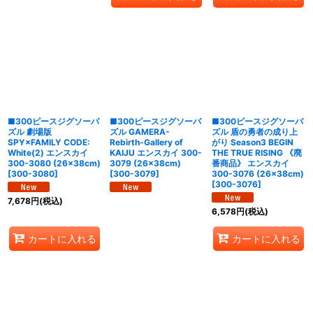
■300ピースジグソーパ
■300ピースジグソーパ
■300ピースジグソーパ
ズル 劇場版
ズル GAMERA-
ズル 盾の勇者の成り上
SPY×FAMILY CODE:
Rebirth-Gallery of
がり Season3 BEGIN
White(2) エンスカイ
KAIJU エンスカイ 300-
THE TRUE RISING 《廃
300-3080 (26×38cm)
3079 (26×38cm)
番商品》 エンスカイ
[
300-3080
]
[
300-3079
]
300-3076 (26×38cm)
[
300-3076
]
7,678
円
(税込)
6,578
円
(税込)
カートに入れる
カートに入れる