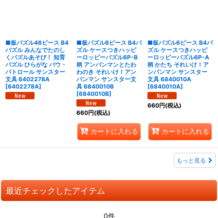
■板パズル46ピース B4
■板パズル6ピース B4パ
■板パズル6ピース B4パ
パズル みんなでたのし
ズル ケースつきハッピ
ズル ケースつきハッピ
くパズルあそび！ 知育
ーロッピーパズル6P-B
ーロッピーパズル6P-A
パズル ひらがな パウ・
柄 アンパンマンとたわ
柄 かたち それいけ！ア
パトロール サンスター
わのき それいけ！アン
ンパンマン サンスター
文具 6402278A
パンマン サンスター文
文具 6840010A
[
6402278A
]
具 6840010B
[
6840010A
]
[
6840010B
]
660
円
(税込)
660
円
(税込)
カートに入れる
カートに入れる
もっと見る
最近チェックしたアイテム
0件