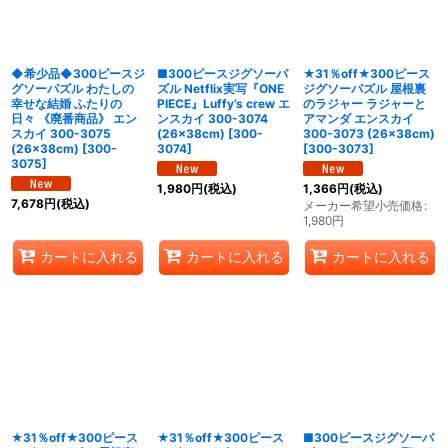
◆希少品◆300ピースジ
■300ピースジグソーパ
★31％off★300ピース
グソーパズル わたしの
ズル Netflix実写『ONE
ジグソーパズル 屋根裏
幸せな結婚 ふたりの
PIECE』Luffy’s crew エ
のラジャー ラジャーと
日々 《廃番商品》 エン
ンスカイ 300-3074
アマンダ エンスカイ
スカイ 300-3075
(26×38cm)
[
300-
300-3073 (26×38cm)
(26×38cm)
[
300-
3074
]
[
300-3073
]
3075
]
1,980
円
(税込)
1,366
円
(税込)
7,678
円
(税込)
メーカー希望小売価格
:
1,980
円
カートに入れる
カートに入れる
カートに入れる
★31％off★300ピース
★31％off★300ピース
■300ピースジグソーパ