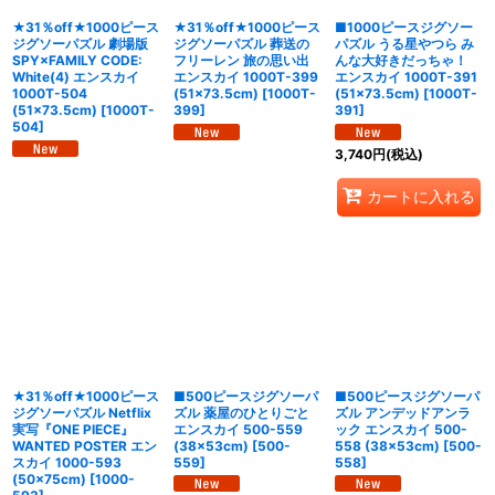
★31％off★1000ピース
★31％off★1000ピース
■1000ピースジグソー
ジグソーパズル 劇場版
ジグソーパズル 葬送の
パズル うる星やつら み
SPY×FAMILY CODE:
フリーレン 旅の思い出
んな大好きだっちゃ！
White(4) エンスカイ
エンスカイ 1000T-399
エンスカイ 1000T-391
1000T-504
(51×73.5cm)
[
1000T-
(51×73.5cm)
[
1000T-
(51×73.5cm)
[
1000T-
399
]
391
]
504
]
3,740
円
(税込)
カートに入れる
★31％off★1000ピース
■500ピースジグソーパ
■500ピースジグソーパ
ジグソーパズル Netflix
ズル 薬屋のひとりごと
ズル アンデッドアンラ
実写『ONE PIECE』
エンスカイ 500-559
ック エンスカイ 500-
WANTED POSTER エン
(38×53cm)
[
500-
558 (38×53cm)
[
500-
スカイ 1000-593
559
]
558
]
(50×75cm)
[
1000-