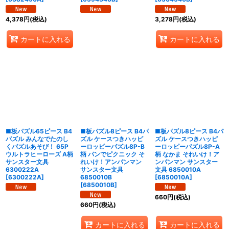
4,378
円
(税込)
3,278
円
(税込)
カートに入れる
カートに入れる
■板パズル65ピース B4
■板パズル8ピース B4パ
■板パズル8ピース B4パ
パズル みんなでたのし
ズル ケースつきハッピ
ズル ケースつきハッピ
くパズルあそび！ 65P
ーロッピーパズル8P-B
ーロッピーパズル8P-A
ウルトラヒーローズ A柄
柄 パンでピクニック そ
柄 なかま それいけ！ア
サンスター文具
れいけ！アンパンマン
ンパンマン サンスター
6300222A
サンスター文具
文具 6850010A
[
6300222A
]
6850010B
[
6850010A
]
[
6850010B
]
660
円
(税込)
660
円
(税込)
カートに入れる
カートに入れる