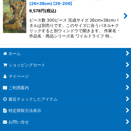
並び順
:
(26×38cm)
[
26-206
]
6,578
円
(税込)
絞り込む
ピース数 300ピース 完成サイズ 26cm×38cmパ
ネルは別売りです。このサイズに合うパネル←ク
リックすると別ウィンドウで開きます。 作家名・
作品名・商品シリーズ名 ワイルドライフ 特…
ホーム
ショッピングカート
マイページ
ご利用案内
最近チェックしたアイテム
特定商取引法表示
お問い合せ