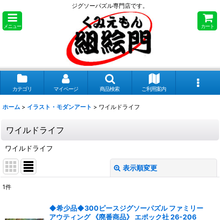
ジグソーパズル専門店です。
メニュー
カート
カテゴリ
マイページ
商品検索
ご利用案内
ホーム
>
イラスト・モダンアート
>
ワイルドライフ
ワイルドライフ
ワイルドライフ
表示順変更
閉じる
1
件
表示数
:
◆希少品◆300ピースジグソーパズル ファミリー
アウティング 《廃番商品》 エポック社 26-206