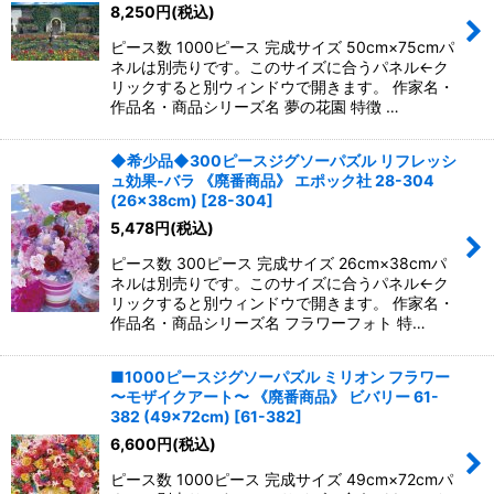
8,250
円
(税込)
ピース数 1000ピース 完成サイズ 50cm×75cmパ
ネルは別売りです。このサイズに合うパネル←ク
リックすると別ウィンドウで開きます。 作家名・
作品名・商品シリーズ名 夢の花園 特徴 …
◆希少品◆300ピースジグソーパズル リフレッシ
ュ効果-バラ 《廃番商品》 エポック社 28-304
(26×38cm)
[
28-304
]
5,478
円
(税込)
ピース数 300ピース 完成サイズ 26cm×38cmパ
ネルは別売りです。このサイズに合うパネル←ク
リックすると別ウィンドウで開きます。 作家名・
作品名・商品シリーズ名 フラワーフォト 特…
■1000ピースジグソーパズル ミリオン フラワー
〜モザイクアート〜 《廃番商品》 ビバリー 61-
382 (49×72cm)
[
61-382
]
6,600
円
(税込)
ピース数 1000ピース 完成サイズ 49cm×72cmパ