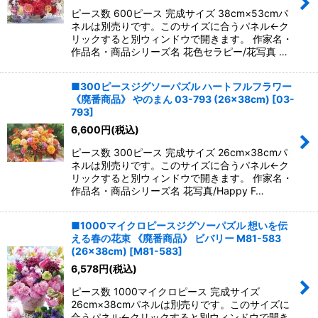
ピース数 600ピース 完成サイズ 38cm×53cmパ
ネルは別売りです。このサイズに合うパネル←ク
リックすると別ウィンドウで開きます。 作家名・
作品名・商品シリーズ名 花色セラピー/花写真 …
■300ピースジグソーパズル ハートフルフラワー
《廃番商品》 やのまん 03-793 (26×38cm)
[
03-
793
]
6,600
円
(税込)
ピース数 300ピース 完成サイズ 26cm×38cmパ
ネルは別売りです。このサイズに合うパネル←ク
リックすると別ウィンドウで開きます。 作家名・
作品名・商品シリーズ名 花写真/Happy F…
■1000マイクロピースジグソーパズル 想いを伝
える春の花束 《廃番商品》 ビバリー M81-583
(26×38cm)
[
M81-583
]
6,578
円
(税込)
ピース数 1000マイクロピース 完成サイズ
26cm×38cmパネルは別売りです。このサイズに
合うパネル←クリックすると別ウィンドウで開き