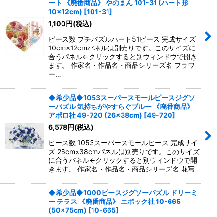
ート 《廃番商品》 やのまん 101-31 (ハート形
10×12cm)
[
101-31
]
1,100
円
(税込)
ピース数 プチパズルハート51ピース 完成サイズ
10cm×12cmパネルは別売りです。このサイズに
合うパネル←クリックすると別ウィンドウで開き
ます。 作家名・作品名・商品シリーズ名 フラワ
ー…
◆希少品◆1053スーパースモールピースジグソ
ーパズル 気持ちがやすらぐブルー 《廃番商品》
アポロ社 49-720 (26×38cm)
[
49-720
]
6,578
円
(税込)
ピース数 1053スーパースモールピース 完成サイ
ズ 26cm×38cmパネルは別売りです。このサイズ
に合うパネル←クリックすると別ウィンドウで開
きます。 作家名・作品名・商品シリーズ名 花写…
◆希少品◆1000ピースジグソーパズル ドリーミ
ー テラス 《廃番商品》 エポック社 10-665
(50×75cm)
[
10-665
]