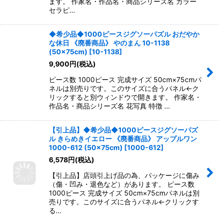
ます。 作家名・作品名・商品シリーズ名 カラー
セラピ…
◆希少品◆1000ピースジグソーパズル おだやか
な休日 《廃番商品》 やのまん 10-1138
(50×75cm)
[
10-1138
]
9,900
円
(税込)
ピース数 1000ピース 完成サイズ 50cm×75cmパ
ネルは別売りです。このサイズに合うパネル←ク
リックすると別ウィンドウで開きます。 作家名・
作品名・商品シリーズ名 花写真 特徴 …
【引上品】◆希少品◆1000ピースジグソーパズ
ル きらめきイエロー 《廃番商品》 アップルワン
1000-612 (50×75cm)
[
1000-612
]
6,578
円
(税込)
【引上品】店頭引上げ品の為、パッケージに傷み
（傷・凹み・退色など）があります。 ピース数
1000ピース 完成サイズ 50cm×75cmパネルは別
売りです。このサイズに合うパネル←クリックす
る…