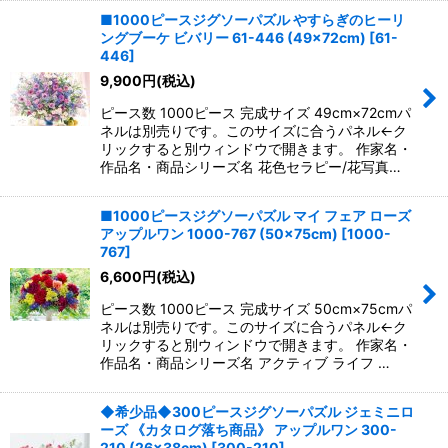
■1000ピースジグソーパズル やすらぎのヒーリ
ングブーケ ビバリー 61-446 (49×72cm)
[
61-
446
]
9,900
円
(税込)
ピース数 1000ピース 完成サイズ 49cm×72cmパ
ネルは別売りです。このサイズに合うパネル←ク
リックすると別ウィンドウで開きます。 作家名・
作品名・商品シリーズ名 花色セラピー/花写真…
■1000ピースジグソーパズル マイ フェア ローズ
アップルワン 1000-767 (50×75cm)
[
1000-
767
]
6,600
円
(税込)
ピース数 1000ピース 完成サイズ 50cm×75cmパ
ネルは別売りです。このサイズに合うパネル←ク
リックすると別ウィンドウで開きます。 作家名・
作品名・商品シリーズ名 アクティブ ライフ …
◆希少品◆300ピースジグソーパズル ジェミニロ
ーズ 《カタログ落ち商品》 アップルワン 300-
210 (26×38cm)
[
300-210
]