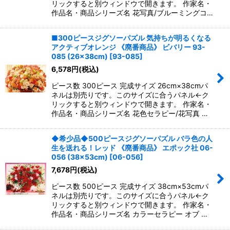
リックすると別ウィンドウで開きます。 作家名・
作品名・商品シリーズ名 花写真/ブルーミングコ…
■300ピースジグソーパズル 気持ちが明るくなる
アクティブオレンジ 《廃番商品》 ビバリー 93-
085 (26×38cm)
[
93-085
]
6,578
円
(税込)
ピース数 300ピース 完成サイズ 26cm×38cmパ
ネルは別売りです。このサイズに合うパネル←ク
リックすると別ウィンドウで開きます。 作家名・
作品名・商品シリーズ名 花色セラピー/花写真 …
◆希少品◆500ピースジグソーパズル バラ色の人
生を送れる！レッド 《廃番商品》 エポック社 06-
056 (38×53cm)
[
06-056
]
7,678
円
(税込)
ピース数 500ピース 完成サイズ 38cm×53cmパ
ネルは別売りです。このサイズに合うパネル←ク
リックすると別ウィンドウで開きます。 作家名・
作品名・商品シリーズ名 カラーセラピー オブ …