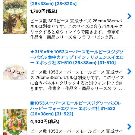
並び順
:
(26×38cm)
[
28-820s
]
1,760
円
(税込)
絞り込む
ピース数 300ピース 完成サイズ 26cm×38cmパ
ネルは別売りです。このサイズに合うパネル←ク
リックすると別ウィンドウで開きます。 作家名・
作品名・商品シリーズ名 フラワー/ピンク系 …
★31％off★1053スーパースモールピースジグソ
ーパズル 集中力アップ！インテリジェンスイエロ
ー エポック社 31-510 (26×38cm)
[
31-510
]
ピース数 1053スーパースモールピース 完成サイ
ズ 26cm×38cmパネルは別売りです。このサイズ
に合うパネル←クリックすると別ウィンドウで開
きます。 作家名・作品名・商品シリーズ名 フラ…
■1053スーパースモールピースジグソーパズル
ハッピー フォーエヴァー エポック社 31-522
(26×38cm)
[
31-522
]
4,400
円
(税込)
ピース数 1053スーパースモールピース 完成サイ