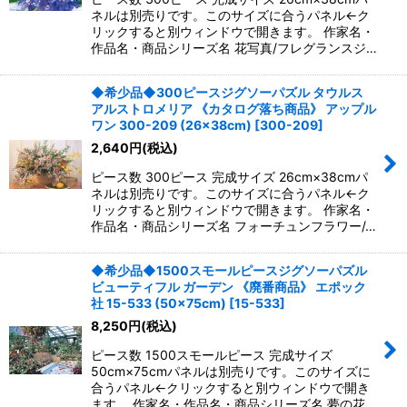
ネルは別売りです。このサイズに合うパネル←ク
リックすると別ウィンドウで開きます。 作家名・
作品名・商品シリーズ名 花写真/フレグランスジ…
◆希少品◆300ピースジグソーパズル タウルス
アルストロメリア 《カタログ落ち商品》 アップル
ワン 300-209 (26×38cm)
[
300-209
]
2,640
円
(税込)
ピース数 300ピース 完成サイズ 26cm×38cmパ
ネルは別売りです。このサイズに合うパネル←ク
リックすると別ウィンドウで開きます。 作家名・
作品名・商品シリーズ名 フォーチュンフラワー/…
◆希少品◆1500スモールピースジグソーパズル
ビューティフル ガーデン 《廃番商品》 エポック
社 15-533 (50×75cm)
[
15-533
]
8,250
円
(税込)
ピース数 1500スモールピース 完成サイズ
50cm×75cmパネルは別売りです。このサイズに
合うパネル←クリックすると別ウィンドウで開き
ます。 作家名・作品名・商品シリーズ名 夢の花