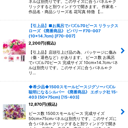
ネルは別売りです。このサイズに合うパネル←ク
リックすると別ウィンドウで開きます。 作家名・
作品名・商品シリーズ名 花写真 特徴 【…
【引上品】■お風呂でパズル70ピース リラックス
ローズ 《廃番商品》 ビバリー F70-007
(10×14.7cm)
[
F70-007
]
2,200
円
(税込)
【引上品】店頭引上げ品の為、パッケージに傷み
（傷・退色など）があります。 ピース数 お風呂
でパズル70ピース 完成サイズ 10cm×14.7cmパネ
ルは別売りです。このサイズに合うパネル←ク
リ…
◆希少品◆1500スモールピースジグソーパズル
聡明になるシルバー 《廃番商品》 エポック社 15-
403 (50×75cm)
[
15-403
]
12,870
円
(税込)
ピース数 1500スモールピース 完成サイズ
50cm×75cmパネルは別売りです。このサイズに
合うパネル←クリックすると別ウィンドウで開き