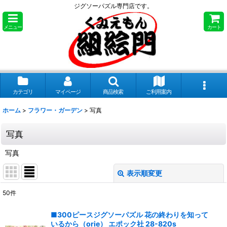
ジグソーパズル専門店です。
メニュー
カート
カテゴリ
マイページ
商品検索
ご利用案内
ホーム
>
フラワー・ガーデン
>
写真
写真
写真
表示順変更
閉じる
50
件
表示数
:
■300ピースジグソーパズル 花の終わりを知って
いるから（orie） エポック社 28-820s