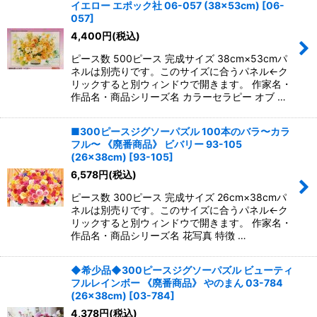
イエロー エポック社 06-057 (38×53cm)
[
06-
057
]
4,400
円
(税込)
ピース数 500ピース 完成サイズ 38cm×53cmパ
ネルは別売りです。このサイズに合うパネル←ク
リックすると別ウィンドウで開きます。 作家名・
作品名・商品シリーズ名 カラーセラピー オブ …
■300ピースジグソーパズル 100本のバラ〜カラ
フル〜 《廃番商品》 ビバリー 93-105
(26×38cm)
[
93-105
]
6,578
円
(税込)
ピース数 300ピース 完成サイズ 26cm×38cmパ
ネルは別売りです。このサイズに合うパネル←ク
リックすると別ウィンドウで開きます。 作家名・
作品名・商品シリーズ名 花写真 特徴 …
◆希少品◆300ピースジグソーパズル ビューティ
フルレインボー 《廃番商品》 やのまん 03-784
(26×38cm)
[
03-784
]
4,378
円
(税込)