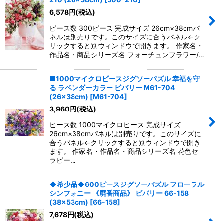
6,578
円
(税込)
ピース数 300ピース 完成サイズ 26cm×38cmパ
ネルは別売りです。このサイズに合うパネル←ク
リックすると別ウィンドウで開きます。 作家名・
作品名・商品シリーズ名 フォーチュンフラワー/…
■1000マイクロピースジグソーパズル 幸福を守
る ラベンダーカラー ビバリー M61-704
(26×38cm)
[
M61-704
]
3,960
円
(税込)
ピース数 1000マイクロピース 完成サイズ
26cm×38cmパネルは別売りです。このサイズに
合うパネル←クリックすると別ウィンドウで開き
ます。 作家名・作品名・商品シリーズ名 花色セ
ラピー…
◆希少品◆600ピースジグソーパズル フローラル
シンフォニー 《廃番商品》 ビバリー 66-158
(38×53cm)
[
66-158
]
7,678
円
(税込)