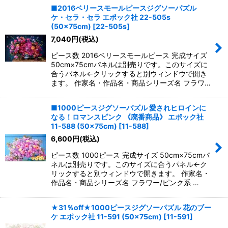
■2016ベリースモールピースジグソーパズル
ケ・セラ・セラ エポック社 22-505s
(50×75cm)
[
22-505s
]
7,040
円
(税込)
ピース数 2016ベリースモールピース 完成サイズ
50cm×75cmパネルは別売りです。このサイズに
合うパネル←クリックすると別ウィンドウで開き
ます。 作家名・作品名・商品シリーズ名 フラワ…
■1000ピースジグソーパズル 愛されヒロインに
なる！ロマンスピンク 《廃番商品》 エポック社
11-588 (50×75cm)
[
11-588
]
6,600
円
(税込)
ピース数 1000ピース 完成サイズ 50cm×75cmパ
ネルは別売りです。このサイズに合うパネル←ク
リックすると別ウィンドウで開きます。 作家名・
作品名・商品シリーズ名 フラワー/ピンク系 …
★31％off★1000ピースジグソーパズル 花のブー
ケ エポック社 11-591 (50×75cm)
[
11-591
]