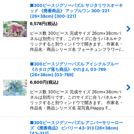
■300ピースジグソーパズル サジタリウスオーキ
ッド 《廃番商品》 アップルワン 300-221
(26×38cm)
[
300-221
]
6,578
円
(税込)
ピース数 300ピース 完成サイズ 26cm×38cmパ
ネルは別売りです。このサイズに合うパネル←ク
リックすると別ウィンドウで開きます。 作家名・
作品名・商品シリーズ名 フォーチュンフラワー/…
■300ピースジグソーパズル アイシクルブルー
《カタログ落ち商品》 やのまん 03-789
(26×38cm)
[
03-789
]
6,600
円
(税込)
ピース数 300ピース 完成サイズ 26cm×38cmパ
ネルは別売りです。このサイズに合うパネル←ク
リックすると別ウィンドウで開きます。 作家名・
作品名・商品シリーズ名 花写真/Happy F…
■300ピースジグソーパズル アニバーサリーロー
ズ 《廃番商品》 ビバリー 43-313 (26×38cm)
[
43-313
]