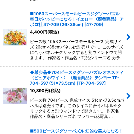
■1053スーパースモールピースジグソーパズル
毎日がハッピーになる！イエロー 《廃番商品》 ア
ポロ社 47-709 (26×38cm)
[
47-709
]
4,400
円
(税込)
ピース数 1053スーパースモールピース 完成サイ
ズ 26cm×38cmパネルは別売りです。このサイズ
に合うパネル←クリックすると別ウィンドウで開
きます。 作家名・作品名・商品シリーズ名 カラ…
◆希少品◆704ピースジグソーパズル オネスティ
〈ピュアホワイト〉 《廃番商品》 テンヨー TP-
704-597 (51×73.5cm)
[
TP-704-597
]
10,890
円
(税込)
ピース数 704ピース 完成サイズ 51cm×73.5cmパ
ネルは別売りです。このサイズに合うパネル←ク
リックすると別ウィンドウで開きます。 作家名・
作品名・商品シリーズ名 フラワー/花写真 …
■500ピースジグソーパズル 知的な美人になる！