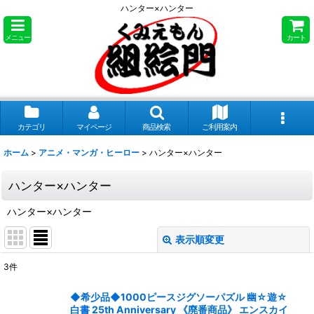
ハンター×ハンター
メニュー
カート
カテゴリ
マイページ
商品検索
ご利用案内
ホーム
>
アニメ・マンガ・ヒーロー
>
ハンター×ハンター
ハンター×ハンター
ハンター×ハンター
表示順変更
閉じる
3
件
表示数
:
◆希少品◆1000ピースジグソーパズル 幽☆遊☆
白書 25th Anniversary 《廃番商品》 エンスカイ