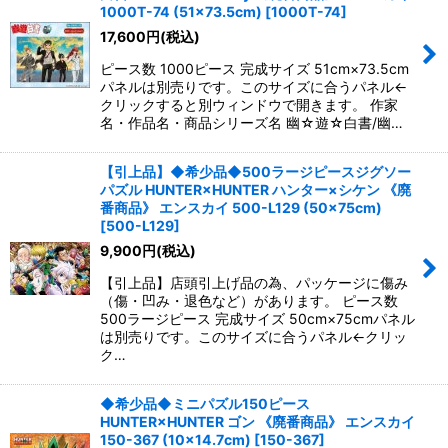
並び順
:
1000T-74 (51×73.5cm)
[
1000T-74
]
17,600
円
(税込)
絞り込む
ピース数 1000ピース 完成サイズ 51cm×73.5cm
パネルは別売りです。このサイズに合うパネル←
クリックすると別ウィンドウで開きます。 作家
名・作品名・商品シリーズ名 幽☆遊☆白書/幽…
【引上品】◆希少品◆500ラージピースジグソー
パズル HUNTER×HUNTER ハンター×シケン 《廃
番商品》 エンスカイ 500-L129 (50×75cm)
[
500-L129
]
9,900
円
(税込)
【引上品】店頭引上げ品の為、パッケージに傷み
（傷・凹み・退色など）があります。 ピース数
500ラージピース 完成サイズ 50cm×75cmパネル
は別売りです。このサイズに合うパネル←クリッ
ク…
◆希少品◆ミニパズル150ピース
HUNTER×HUNTER ゴン 《廃番商品》 エンスカイ
150-367 (10×14.7cm)
[
150-367
]