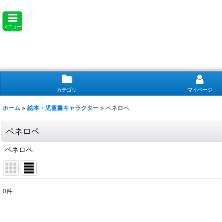
メニュー
カテゴリ
マイページ
ホーム
>
絵本・児童書キャラクター
>
ペネロペ
ペネロペ
ペネロペ
0
件
表示数
: