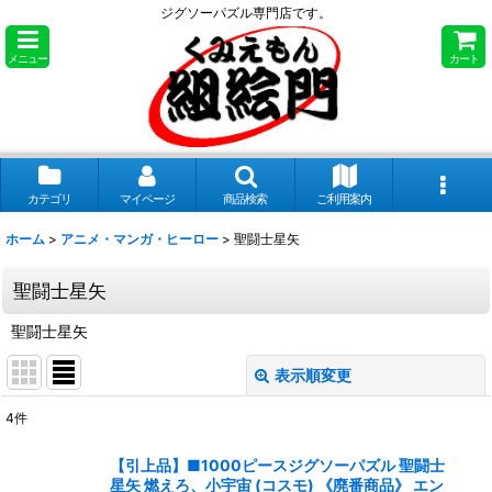
ジグソーパズル専門店です。
メニュー
カート
カテゴリ
マイページ
商品検索
ご利用案内
ホーム
>
アニメ・マンガ・ヒーロー
>
聖闘士星矢
聖闘士星矢
聖闘士星矢
表示順変更
閉じる
4
件
表示数
:
【引上品】■1000ピースジグソーパズル 聖闘士
星矢 燃えろ、小宇宙 (コスモ) 《廃番商品》 エン