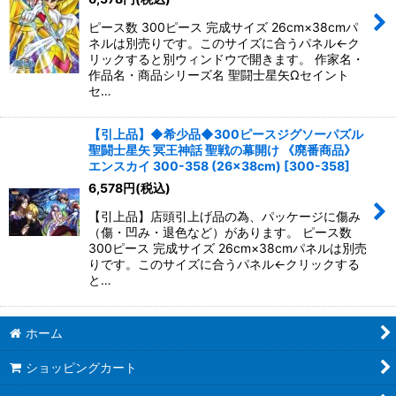
ピース数 300ピース 完成サイズ 26cm×38cmパ
ネルは別売りです。このサイズに合うパネル←ク
リックすると別ウィンドウで開きます。 作家名・
作品名・商品シリーズ名 聖闘士星矢Ωセイント
セ…
【引上品】◆希少品◆300ピースジグソーパズル
聖闘士星矢 冥王神話 聖戦の幕開け 《廃番商品》
エンスカイ 300-358 (26×38cm)
[
300-358
]
6,578
円
(税込)
【引上品】店頭引上げ品の為、パッケージに傷み
（傷・凹み・退色など）があります。 ピース数
300ピース 完成サイズ 26cm×38cmパネルは別売
りです。このサイズに合うパネル←クリックする
と…
ホーム
ショッピングカート