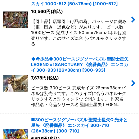
並び順
:
スカイ 1000-512 (50×75cm)
[
1000-512
]
10,560
円
(税込)
絞り込む
【引上品】店頭引上げ品の為、パッケージに傷み
（傷・凹み・退色など）があります。 ピース数
1000ピース 完成サイズ 50cm×75cmパネルは別
売りです。このサイズに合うパネル←クリックす
る…
◆希少品◆300ピースジグソーパズル 聖闘士星矢
LEGEND of SANCTUARY 《廃番商品》 エンスカ
イ 300-933 (26×38cm)
[
300-933
]
7,678
円
(税込)
ピース数 300ピース 完成サイズ 26cm×38cmパ
ネルは別売りです。このサイズに合うパネル←ク
リックすると別ウィンドウで開きます。 作家名・
作品名・商品シリーズ名 聖闘士星矢 LEGEN…
■300ピースジグソーパズル 聖闘士星矢Ω 光牙と
星矢 《廃番商品》 エンスカイ 300-710
(26×38cm)
[
300-710
]
6,578
円
(税込)