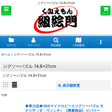
ジグソーパズル 14.8×21cm
メニュー
カート
カテゴリ
マイページ
商品検索
ご利用案内
ホーム
>
ジグソーパズル 14.8×21cm
ジグソーパズル 14.8×21cm
ジグソーパズル 14.8×21cm
表示順変更
閉じる
11
件
表示数
:
◆希少品◆300マイクロピースジグソーパズル モ
ナリザ（ダ・ヴィンチ） 《廃番商品》 ビバリー