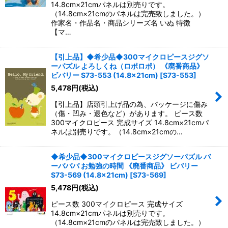
14.8cm×21cmパネルは別売りです。
（14.8cm×21cmのパネルは完売致しました。）
作家名・作品名・商品シリーズ名 いぬ 特徴
【マ…
【引上品】◆希少品◆300マイクロピースジグソ
ーパズル よろしくね（ロポロポ） 《廃番商品》
ビバリー S73-553 (14.8×21cm)
[
S73-553
]
5,478
円
(税込)
【引上品】店頭引上げ品の為、パッケージに傷み
（傷・凹み・退色など）があります。 ピース数
300マイクロピース 完成サイズ 14.8cm×21cmパ
ネルは別売りです。（14.8cm×21cmの…
◆希少品◆300マイクロピースジグソーパズル バ
ーバパパ お勉強の時間 《廃番商品》 ビバリー
S73-569 (14.8×21cm)
[
S73-569
]
5,478
円
(税込)
ピース数 300マイクロピース 完成サイズ
14.8cm×21cmパネルは別売りです。
（14.8cm×21cmのパネルは完売致しました。）