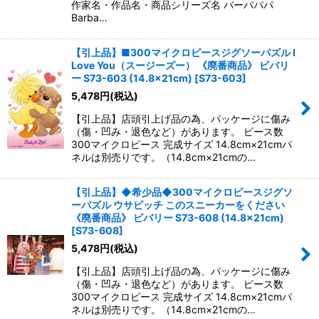
作家名・作品名・商品シリーズ名 バーバパパ
Barba…
【引上品】■300マイクロピースジグソーパズル I
Love You（スージーズー） 《廃番商品》 ビバリ
ー S73-603 (14.8×21cm)
[
S73-603
]
5,478
円
(税込)
【引上品】店頭引上げ品の為、パッケージに傷み
（傷・凹み・退色など）があります。 ピース数
300マイクロピース 完成サイズ 14.8cm×21cmパ
ネルは別売りです。（14.8cm×21cmの…
【引上品】◆希少品◆300マイクロピースジグソ
ーパズル ウサビッチ このスニーカーをください
《廃番商品》 ビバリー S73-608 (14.8×21cm)
[
S73-608
]
5,478
円
(税込)
【引上品】店頭引上げ品の為、パッケージに傷み
（傷・凹み・退色など）があります。 ピース数
300マイクロピース 完成サイズ 14.8cm×21cmパ
ネルは別売りです。（14.8cm×21cmの…