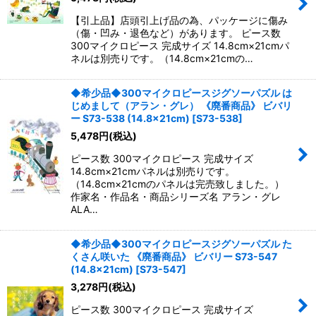
【引上品】店頭引上げ品の為、パッケージに傷み
（傷・凹み・退色など）があります。 ピース数
300マイクロピース 完成サイズ 14.8cm×21cmパ
ネルは別売りです。（14.8cm×21cmの…
◆希少品◆300マイクロピースジグソーパズル は
じめまして（アラン・グレ） 《廃番商品》 ビバリ
ー S73-538 (14.8×21cm)
[
S73-538
]
5,478
円
(税込)
ピース数 300マイクロピース 完成サイズ
14.8cm×21cmパネルは別売りです。
（14.8cm×21cmのパネルは完売致しました。）
作家名・作品名・商品シリーズ名 アラン・グレ
ALA…
◆希少品◆300マイクロピースジグソーパズル た
くさん咲いた 《廃番商品》 ビバリー S73-547
(14.8×21cm)
[
S73-547
]
3,278
円
(税込)
ピース数 300マイクロピース 完成サイズ