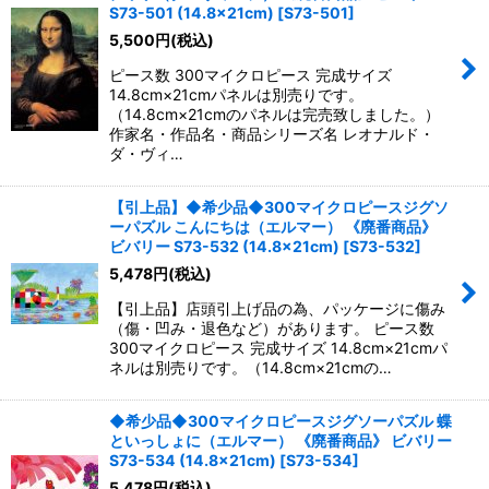
並び順
:
S73-501 (14.8×21cm)
[
S73-501
]
5,500
円
(税込)
絞り込む
ピース数 300マイクロピース 完成サイズ
14.8cm×21cmパネルは別売りです。
（14.8cm×21cmのパネルは完売致しました。）
作家名・作品名・商品シリーズ名 レオナルド・
ダ・ヴィ…
【引上品】◆希少品◆300マイクロピースジグソ
ーパズル こんにちは（エルマー） 《廃番商品》
ビバリー S73-532 (14.8×21cm)
[
S73-532
]
5,478
円
(税込)
【引上品】店頭引上げ品の為、パッケージに傷み
（傷・凹み・退色など）があります。 ピース数
300マイクロピース 完成サイズ 14.8cm×21cmパ
ネルは別売りです。（14.8cm×21cmの…
◆希少品◆300マイクロピースジグソーパズル 蝶
といっしょに（エルマー） 《廃番商品》 ビバリー
S73-534 (14.8×21cm)
[
S73-534
]
5,478
円
(税込)