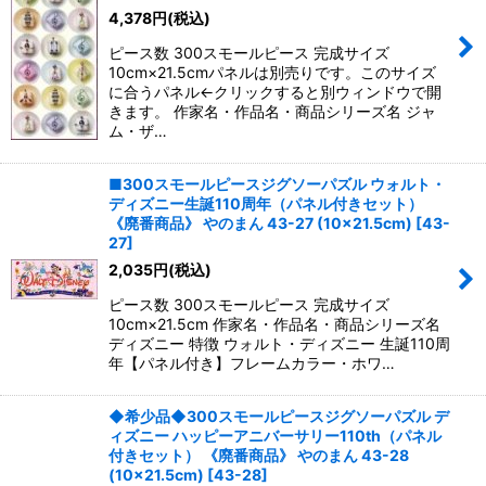
4,378
円
(税込)
ピース数 300スモールピース 完成サイズ
10cm×21.5cmパネルは別売りです。このサイズ
に合うパネル←クリックすると別ウィンドウで開
きます。 作家名・作品名・商品シリーズ名 ジャ
ム・ザ…
■300スモールピースジグソーパズル ウォルト・
ディズニー生誕110周年（パネル付きセット）
《廃番商品》 やのまん 43-27 (10×21.5cm)
[
43-
27
]
2,035
円
(税込)
ピース数 300スモールピース 完成サイズ
10cm×21.5cm 作家名・作品名・商品シリーズ名
ディズニー 特徴 ウォルト・ディズニー 生誕110周
年【パネル付き】フレームカラー・ホワ…
◆希少品◆300スモールピースジグソーパズル デ
ィズニー ハッピーアニバーサリー110th（パネル
付きセット） 《廃番商品》 やのまん 43-28
(10×21.5cm)
[
43-28
]