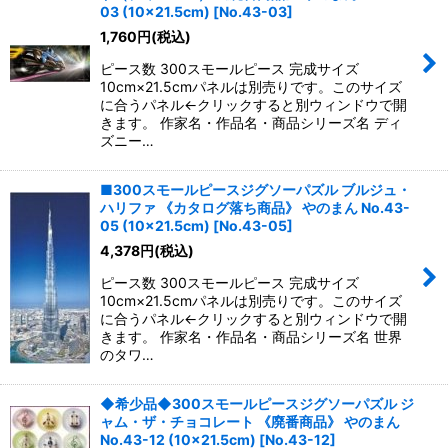
並び順
:
03 (10×21.5cm)
[
No.43-03
]
1,760
円
(税込)
絞り込む
ピース数 300スモールピース 完成サイズ
10cm×21.5cmパネルは別売りです。このサイズ
に合うパネル←クリックすると別ウィンドウで開
きます。 作家名・作品名・商品シリーズ名 ディ
ズニー…
■300スモールピースジグソーパズル ブルジュ・
ハリファ 《カタログ落ち商品》 やのまん No.43-
05 (10×21.5cm)
[
No.43-05
]
4,378
円
(税込)
ピース数 300スモールピース 完成サイズ
10cm×21.5cmパネルは別売りです。このサイズ
に合うパネル←クリックすると別ウィンドウで開
きます。 作家名・作品名・商品シリーズ名 世界
のタワ…
◆希少品◆300スモールピースジグソーパズル ジ
ャム・ザ・チョコレート 《廃番商品》 やのまん
No.43-12 (10×21.5cm)
[
No.43-12
]