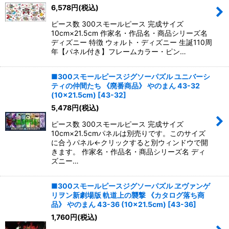
6,578
円
(税込)
ピース数 300スモールピース 完成サイズ
10cm×21.5cm 作家名・作品名・商品シリーズ名
ディズニー 特徴 ウォルト・ディズニー 生誕110周
年【パネル付き】フレームカラー・ピン…
■300スモールピースジグソーパズル ユニバーシ
ティの仲間たち 《廃番商品》 やのまん 43-32
(10×21.5cm)
[
43-32
]
5,478
円
(税込)
ピース数 300スモールピース 完成サイズ
10cm×21.5cmパネルは別売りです。このサイズ
に合うパネル←クリックすると別ウィンドウで開
きます。 作家名・作品名・商品シリーズ名 ディ
ズニー…
■300スモールピースジグソーパズル ヱヴァンゲ
リヲン新劇場版 軌道上の襲撃 《カタログ落ち商
品》 やのまん 43-36 (10×21.5cm)
[
43-36
]
1,760
円
(税込)