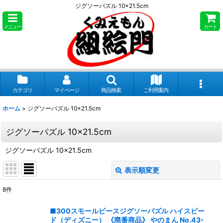
ジグソーパズル 10×21.5cm
メニュー
カート
カテゴリ
マイページ
商品検索
ご利用案内
ホーム
>
ジグソーパズル 10×21.5cm
ジグソーパズル 10×21.5cm
ジグソーパズル 10×21.5cm
表示順変更
閉じる
8
件
表示数
:
■300スモールピースジグソーパズル ハイスピー
ド（ディズニー） 《廃番商品》 やのまん No.43-