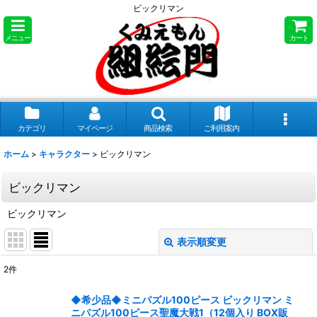
ビックリマン
メニュー
カート
カテゴリ
マイページ
商品検索
ご利用案内
ホーム
>
キャラクター
>
ビックリマン
ビックリマン
ビックリマン
表示順変更
閉じる
2
件
表示数
:
◆希少品◆ミニパズル100ピース ビックリマン ミ
ニパズル100ピース聖魔大戦1（12個入り BOX販