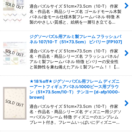
適合パズルサイズ 51cm×73.5cm（10-T） 作家
名・作品名・商品シリーズ名 ゴールドモール木製
パネル/金モール仕様木製フレームパネル 特徴 木
製のやさしい質感と、絵柄を一層引き立てる…
ジグソーパズル用アルミ製フレーム フラッシュパ
ネル 107/10-T（51×73.5cm） ビバリー
[
FP107
]
適合パズルサイズ 51cm×73.5cm（10-T） 作家
名・作品名・商品シリーズ名 フラッシュパネル/
アルミ製フレームパネル 特徴 ビバリーの安全性
と装飾性を兼ね備えたアルミ製フレーム！！【…
★18％off★ジグソーパズル用フレーム ディズニ
ーアートフィギュアパネル1000ピース用ブラウ
ン（51×73.5cm/10-T） テンヨー
[
d-afp1000-
brown
]
適合パズルサイズ 51cm×73.5cm（10-T） 作家
名・作品名・商品シリーズ名 ディズニー用ジグソ
ーパズルフレーム 特徴 ディズニーのエンブレム
プレート付き。フレームいっぱいにディズニー…