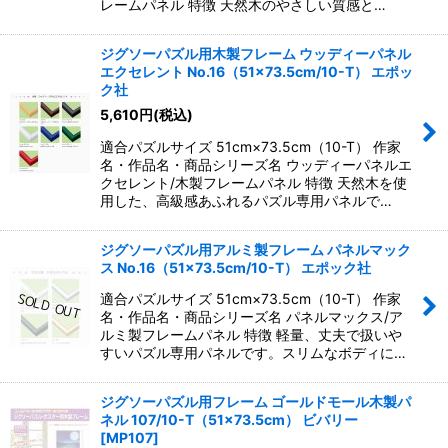
レームパネル 特徴 天然木のやさしい質感と…
ジグソーパズル用木製フレーム ウッディーパネル
エクセレント No.16（51×73.5cm/10-T） エポッ
ク社
5,610
円
(税込)
適合パズルサイズ 51cm×73.5cm（10-T） 作家
名・作品名・商品シリーズ名 ウッディーパネルエ
クセレント/木製フレームパネル 特徴 天然木を使
用した、高級感あふれるパズル専用パネルで…
ジグソーパズル用アルミ製フレーム パネルマック
ス No.16（51×73.5cm/10-T） エポック社
適合パズルサイズ 51cm×73.5cm（10-T） 作家
名・作品名・商品シリーズ名 パネルマックス/ア
ルミ製フレームパネル 特徴 軽量、丈夫で扱いや
すいパズル専用パネルです。スリムなボディに…
ジグソーパズル用フレーム ゴールドモール木製パ
ネル 107/10-T（51×73.5cm） ビバリー
[
MP107
]