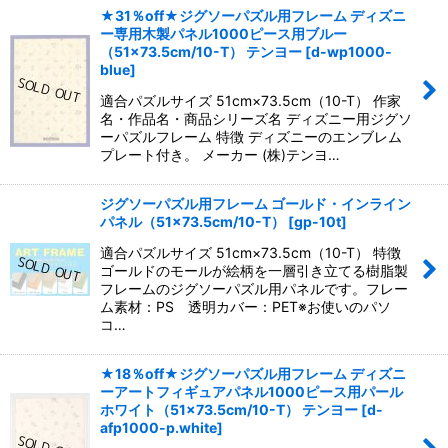
★31％off★ジグソーパズル用フレーム ディズニ
ー専用木製パネル1000ピース用ブルー
（51×73.5cm/10-T） テンヨー
[
d-wp1000-
blue
]
適合パズルサイズ 51cm×73.5cm（10-T） 作家
名・作品名・商品シリーズ名 ディズニー用ジグソ
ーパズルフレーム 特徴 ディズニーのエンブレム
プレート付き。 メーカー (株)テンヨ…
ジグソーパズル用フレーム ゴールド・インライン
パネル（51×73.5cm/10-T）
[
gp-10t
]
適合パズルサイズ 51cm×73.5cm（10-T） 特徴
ゴールドのモールが絵柄を一層引き立てる樹脂製
フレームのジグソーパズル用パネルです。フレー
ム素材：PS 透明カバー：PET※お使いのパソ
コ…
★18％off★ジグソーパズル用フレーム ディズニ
ーアートフィギュアパネル1000ピース用パール
ホワイト（51×73.5cm/10-T） テンヨー
[
d-
afp1000-p.white
]