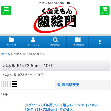
パネル 51×73.5cm：10-T
メニュー
カート
カテゴリ
マイページ
商品検索
ご利用案内
ホーム
>
パネル 51×73.5cm：10-T
パネル 51×73.5cm：10-T
パネル 51×73.5cm：10-T
表示順変更
閉じる
19
件
表示数
:
ジグソーパズル用アルミ製フレーム マイパネル
10-T（51×73.5cm） やのまん