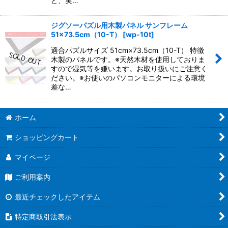
ど、実…
ジグソーパズル用木製パネル サンフレーム
51×73.5cm（10-T）
[
wp-10t
]
適合パズルサイズ 51cm×73.5cm（10-T） 特徴
木製のパネルです。※天然木材を使用しておりま
すので湿気等を嫌います。お取り扱いにご注意く
ださい。※お使いのパソコンモニターによる環境
差な…
ホーム
ショッピングカート
マイページ
ご利用案内
最近チェックしたアイテム
特定商取引法表示