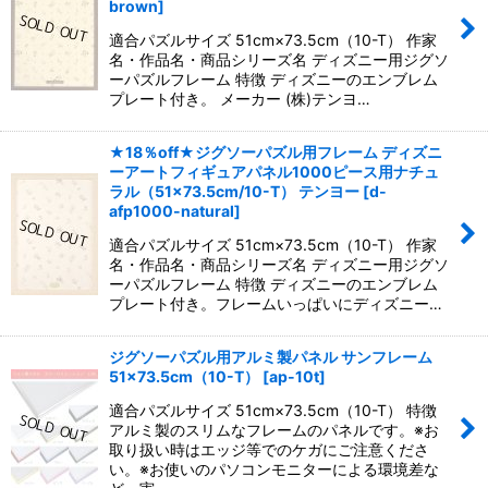
brown
]
適合パズルサイズ 51cm×73.5cm（10-T） 作家
名・作品名・商品シリーズ名 ディズニー用ジグソ
ーパズルフレーム 特徴 ディズニーのエンブレム
プレート付き。 メーカー (株)テンヨ…
★18％off★ジグソーパズル用フレーム ディズニ
ーアートフィギュアパネル1000ピース用ナチュ
ラル（51×73.5cm/10-T） テンヨー
[
d-
afp1000-natural
]
適合パズルサイズ 51cm×73.5cm（10-T） 作家
名・作品名・商品シリーズ名 ディズニー用ジグソ
ーパズルフレーム 特徴 ディズニーのエンブレム
プレート付き。フレームいっぱいにディズニー…
ジグソーパズル用アルミ製パネル サンフレーム
51×73.5cm（10-T）
[
ap-10t
]
適合パズルサイズ 51cm×73.5cm（10-T） 特徴
アルミ製のスリムなフレームのパネルです。※お
取り扱い時はエッジ等でのケガにご注意くださ
い。※お使いのパソコンモニターによる環境差な