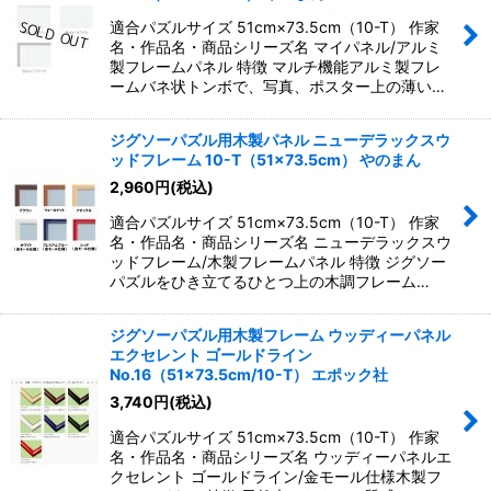
並び順
:
適合パズルサイズ 51cm×73.5cm（10-T） 作家
名・作品名・商品シリーズ名 マイパネル/アルミ
絞り込む
製フレームパネル 特徴 マルチ機能アルミ製フレ
ームバネ状トンボで、写真、ポスター上の薄い…
ジグソーパズル用木製パネル ニューデラックスウ
ッドフレーム 10-T（51×73.5cm） やのまん
2,960
円
(税込)
適合パズルサイズ 51cm×73.5cm（10-T） 作家
名・作品名・商品シリーズ名 ニューデラックスウ
ッドフレーム/木製フレームパネル 特徴 ジグソー
パズルをひき立てるひとつ上の木調フレーム…
ジグソーパズル用木製フレーム ウッディーパネル
エクセレント ゴールドライン
No.16（51×73.5cm/10-T） エポック社
3,740
円
(税込)
適合パズルサイズ 51cm×73.5cm（10-T） 作家
名・作品名・商品シリーズ名 ウッディーパネルエ
クセレント ゴールドライン/金モール仕様木製フ