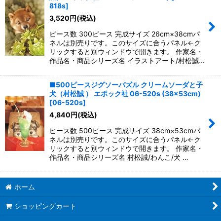
並び順
:
818s
]
3,520
円
(税込)
絞り込む
ピース数 300ピース 完成サイズ 26cm×38cmパ
ネルは別売りです。このサイズに合うパネル←ク
リックすると別ウィンドウで開きます。 作家名・
作品名・商品シリーズ名 イラストアート/村松誠…
■500ピースジグソーパズル クリームソーダと子
犬（村松誠 ） エポック社 06-520s (38×53cm)
[
06-520s
]
4,840
円
(税込)
ピース数 500ピース 完成サイズ 38cm×53cmパ
ネルは別売りです。このサイズに合うパネル←ク
リックすると別ウィンドウで開きます。 作家名・
作品名・商品シリーズ名 村松誠/わんこ/犬 …
ホーム
ショッピングカート