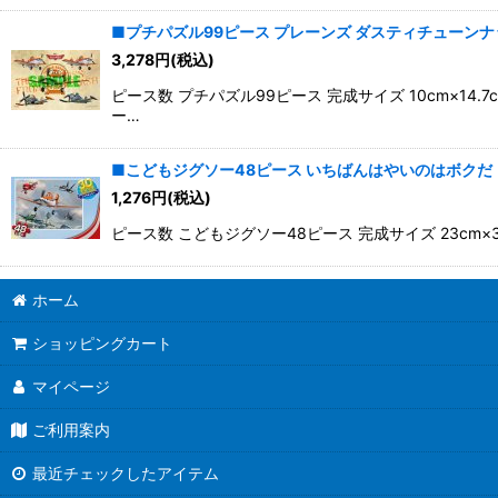
■プチパズル99ピース プレーンズ ダスティチューンナップ 
3,278
円
(税込)
ピース数 プチパズル99ピース 完成サイズ 10cm×
ー…
■こどもジグソー48ピース いちばんはやいのはボクだ！！
1,276
円
(税込)
ピース数 こどもジグソー48ピース 完成サイズ 23c
ホーム
ショッピングカート
マイページ
ご利用案内
最近チェックしたアイテム