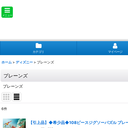
メニュー
カテゴリ
マイページ
ホーム
>
ディズニー
>
プレーンズ
プレーンズ
プレーンズ
6
件
表示数
:
【引上品】◆希少品◆108ピースジグソーパズル プレーンズ2