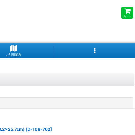
カート
ご利用案内
閉じる
×25.7cm)
[
D-108-762
]