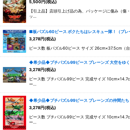
5,500
円
(税込)
並び順
:
【引上品】店頭引上げ品の為、パッケージに傷み（傷・凹み
ッ…
■板パズル60ピース ボクたちはレスキュー隊！（プレーン
3,278
円
(税込)
ピース数 板パズル60ピース サイズ 26cm×37.5
◆希少品◆プチパズル99ピース プレーンズ 大空をゆく 《カ
3,278
円
(税込)
ピース数 プチパズル99ピース 完成サイズ 10cm×
ー…
◆希少品◆プチパズル99ピース プレーンズの仲間たち 《カタ
3,278
円
(税込)
ピース数 プチパズル99ピース 完成サイズ 10cm×
ー…