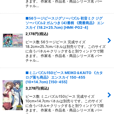
きます。 作家名・作品名・商品シリーズ名 バー
チャル…
■56ラージピースジグソーパズル 初音ミク ジグ
ソーパズル2 ガムつき (4)番柄 《廃番商品》 エン
スカイ (18.2×25.7cm)
[
HMK-PG2-4
]
2,178
円
(税込)
ピース数 56ラージピース 完成サイズ
18.2cm×25.7cmパネルは別売りです。このサイズ
に合うパネル←クリックすると別ウィンドウで開
きます。 作家名・作品名・商品シリーズ名 バー
チャル…
■ミニパズル150ピース MEIKO＆KAITO 《カタ
ログ落ち商品》 エンスカイ 150-455
(10×14.7cm)
[
150-455
]
3,278
円
(税込)
ピース数 ミニパズル150ピース 完成サイズ
10cm×14.7cmパネルは別売りです。このサイズ
に合うパネル←クリックすると別ウィンドウで開
きます。 作家名・作品名・商品シリーズ名 バー