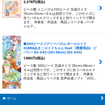
3,278
円
(税込)
ピース数 ミニパズル100ピース 完成サイズ
10cm×10cmパネルは別売りです。このサイズに
合うパネル←クリックすると別ウィンドウで開き
ます。 作家名・作品名・商品シリーズ名 バーチ
ャルア…
■300ピースジグソーパズル ボーカロイド
GUMI&あきこロイドちゃん Duet 《廃番商品》 ビ
バリー 83-045 (26×38cm)
[
83-045
]
1,980
円
(税込)
ピース数 300ピース 完成サイズ 26cm×38cmパ
ネルは別売りです。このサイズに合うパネル←ク
リックすると別ウィンドウで開きます。 作家名・
作品名・商品シリーズ名 音声合成ソフト「VOC…
ホーム