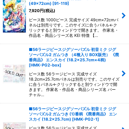
並び順
:
(49×72cm)
[
91-119
]
7,920
円
(税込)
絞り込む
ピース数 1000ピース 完成サイズ 49cm×72cmパ
ネルは別売りです。このサイズに合うパネル←ク
リックすると別ウィンドウで開きます。 作家名・
作品名・商品シリーズ名 KEI 特徴 【…
■56ラージピースジグソーパズル 初音ミク ジグ
ソーパズル2 ガムつき （4種入り BOX販売） 《廃
番商品》 エンスカイ (18.2×25.7cm×4柄)
[
HMK-PG2-box
]
ピース数 56ラージピース 完成サイズ
18.2cm×25.7cmパネルは別売りです。このサイズ
に合うパネル←クリックすると別ウィンドウで開
きます。 作家名・作品名・商品シリーズ名 バー
チャル…
■56ラージピースジグソーパズル 初音ミク ジグ
ソーパズル2 ガムつき (1)番柄 《廃番商品》 エン
スカイ (18.2×25.7cm)
[
HMK-PG2-1
]
ピース数 56ラージピース 完成サイズ