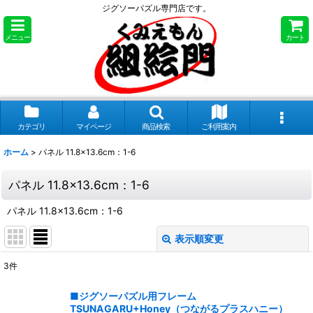
ジグソーパズル専門店です。
メニュー
カート
カテゴリ
マイページ
商品検索
ご利用案内
ホーム
>
パネル 11.8×13.6cm：1-6
パネル 11.8×13.6cm：1-6
パネル 11.8×13.6cm：1-6
表示順変更
閉じる
3
件
表示数
:
■ジグソーパズル用フレーム
TSUNAGARU+Honey（つながるプラスハニー）