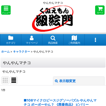
やんやんマチコ
メニュー
カート
カテゴリ
マイページ
商品検索
ご利用案内
ホーム
>
キャラクター
>
やんやんマチコ
やんやんマチコ
やんやんマチコ
表示順変更
閉じる
1
件
表示数
:
■108マイクロピースジグソーパズル やんやんマ
チコ ボーボーやん？ 《廃番商品》 ビバリー