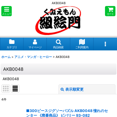
AKB0048
メニュー
カート
カテゴリ
マイページ
商品検索
ご利用案内
ホーム
>
アニメ・マンガ・ヒーロー
>
AKB0048
AKB0048
AKB0048
表示順変更
閉じる
4
件
表示数
:
■300ピースジグソーパズル AKB0048 憧れのセ
ンター 《廃番商品》 ビバリー 93-082