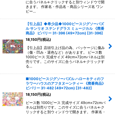
に合うパネル←クリックすると別ウィンドウで開
きます。 作家名・作品名・商品シリーズ名 ワン
ピー…
【引上品】◆希少品◆1000ピースジグソーパズ
ル サンリオ ステンドグラス ミュージカル 《廃番
商品》 ビバリー 31-396 (49×72cm)
[
31-396
]
18,150
円
(税込)
【引上品】店頭引上げ品の為、パッケージに傷み
（傷・凹み・退色など）があります。 ピース数
1000ピース 完成サイズ 49cm×72cmパネルは別
売りです。このサイズに合うパネル←クリックす
る…
■1000ピースジグソーパズル ハローキティのフ
ラワーハウスのアフタヌーンティー 《廃番商品》
ビバリー 31-482 (49×72cm)
[
31-482
]
18,150
円
(税込)
ピース数 1000ピース 完成サイズ 49cm×72cmパ
ネルは別売りです。このサイズに合うパネル←ク
リックすると別ウィンドウで開きます。 作家名・