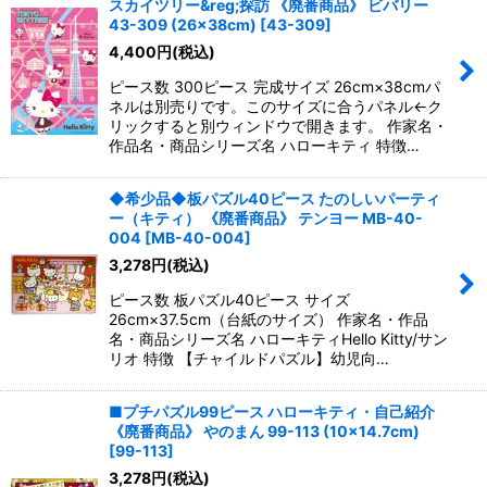
スカイツリー&reg;探訪 《廃番商品》 ビバリー
43-309 (26×38cm)
[
43-309
]
4,400
円
(税込)
ピース数 300ピース 完成サイズ 26cm×38cmパ
ネルは別売りです。このサイズに合うパネル←ク
リックすると別ウィンドウで開きます。 作家名・
作品名・商品シリーズ名 ハローキティ 特徴…
◆希少品◆板パズル40ピース たのしいパーティ
ー（キティ） 《廃番商品》 テンヨー MB-40-
004
[
MB-40-004
]
3,278
円
(税込)
ピース数 板パズル40ピース サイズ
26cm×37.5cm（台紙のサイズ） 作家名・作品
名・商品シリーズ名 ハローキティHello Kitty/サン
リオ 特徴 【チャイルドパズル】幼児向…
■プチパズル99ピース ハローキティ・自己紹介
《廃番商品》 やのまん 99-113 (10×14.7cm)
[
99-113
]
3,278
円
(税込)