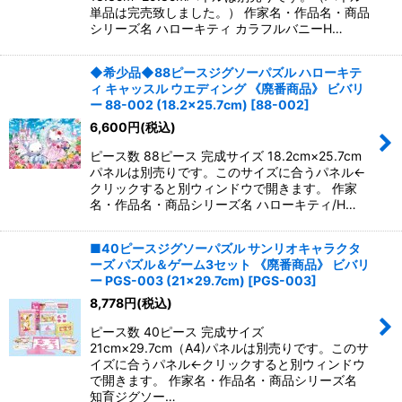
単品は完売致しました。） 作家名・作品名・商品
シリーズ名 ハローキティ カラフルバニーH…
◆希少品◆88ピースジグソーパズル ハローキテ
ィ キャッスル ウエディング 《廃番商品》 ビバリ
ー 88-002 (18.2×25.7cm)
[
88-002
]
6,600
円
(税込)
ピース数 88ピース 完成サイズ 18.2cm×25.7cm
パネルは別売りです。このサイズに合うパネル←
クリックすると別ウィンドウで開きます。 作家
名・作品名・商品シリーズ名 ハローキティ/H…
■40ピースジグソーパズル サンリオキャラクタ
ーズ パズル＆ゲーム3セット 《廃番商品》 ビバリ
ー PGS-003 (21×29.7cm)
[
PGS-003
]
8,778
円
(税込)
ピース数 40ピース 完成サイズ
21cm×29.7cm（A4)パネルは別売りです。このサ
イズに合うパネル←クリックすると別ウィンドウ
で開きます。 作家名・作品名・商品シリーズ名
知育ジグソー…