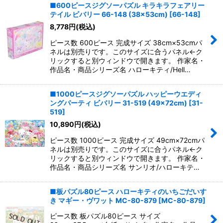
■600ピースジグソーパズル キラキラフェアリー
テイル ビバリー 66-148 (38×53cm)
[
66-148
]
8,778
円
(税込)
ピース数 600ピース 完成サイズ 38cm×53cmパ
ネルは別売りです。このサイズに合うパネル←ク
リックすると別ウィンドウで開きます。 作家名・
作品名・商品シリーズ名 ハローキティ/Hell…
■1000ピースジグソーパズル ハッピーウエディ
ングパーティ ビバリー 31-519 (49×72cm)
[
31-
519
]
10,890
円
(税込)
ピース数 1000ピース 完成サイズ 49cm×72cmパ
ネルは別売りです。このサイズに合うパネル←ク
リックすると別ウィンドウで開きます。 作家名・
作品名・商品シリーズ名 サンリオ/ハローキテ…
■板パズル80ピース ハローキティのいちごだいす
き マギー・ヴワット MC-80-879
[
MC-80-879
]
ピース数 板パズル80ピース サイズ