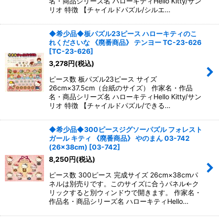
名・商品シリーズ名 ハローキティHello Kitty/サン
リオ 特徴 【チャイルドパズル/シルエ…
◆希少品◆板パズル23ピース ハローキティのこ
れくださいな 《廃番商品》 テンヨー TC-23-626
[
TC-23-626
]
3,278
円
(税込)
ピース数 板パズル23ピース サイズ
26cm×37.5cm（台紙のサイズ） 作家名・作品
名・商品シリーズ名 ハローキティHello Kitty/サン
リオ 特徴 【チャイルドパズル/できる…
◆希少品◆300ピースジグソーパズル フォレスト
ガール キティ 《廃番商品》 やのまん 03-742
(26×38cm)
[
03-742
]
8,250
円
(税込)
ピース数 300ピース 完成サイズ 26cm×38cmパ
ネルは別売りです。このサイズに合うパネル←ク
リックすると別ウィンドウで開きます。 作家名・
作品名・商品シリーズ名 ハローキティHello…