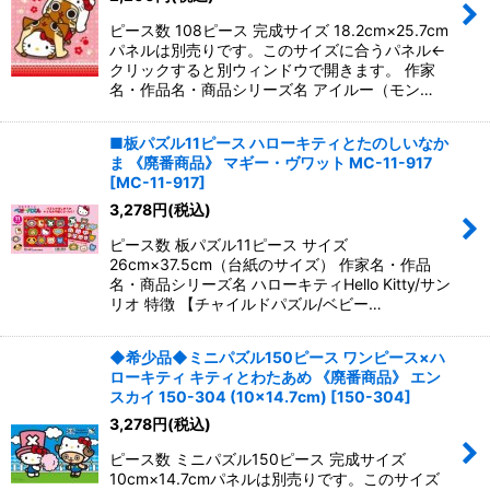
ピース数 108ピース 完成サイズ 18.2cm×25.7cm
パネルは別売りです。このサイズに合うパネル←
クリックすると別ウィンドウで開きます。 作家
名・作品名・商品シリーズ名 アイルー（モン…
■板パズル11ピース ハローキティとたのしいなか
ま 《廃番商品》 マギー・ヴワット MC-11-917
[
MC-11-917
]
3,278
円
(税込)
ピース数 板パズル11ピース サイズ
26cm×37.5cm（台紙のサイズ） 作家名・作品
名・商品シリーズ名 ハローキティHello Kitty/サン
リオ 特徴 【チャイルドパズル/ベビー…
◆希少品◆ミニパズル150ピース ワンピース×ハ
ローキティ キティとわたあめ 《廃番商品》 エン
スカイ 150-304 (10×14.7cm)
[
150-304
]
3,278
円
(税込)
ピース数 ミニパズル150ピース 完成サイズ
10cm×14.7cmパネルは別売りです。このサイズ