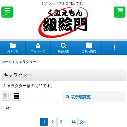
ジグソーパズル専門店です。
メニュー
カート
カテゴリ
マイページ
商品検索
ご利用案内
ホーム
>
キャラクター
キャラクター
キャラクター物の商品です。
表示順変更
閉じる
804
件
サブカテゴリ
:
1
2
3
...
14
次
»