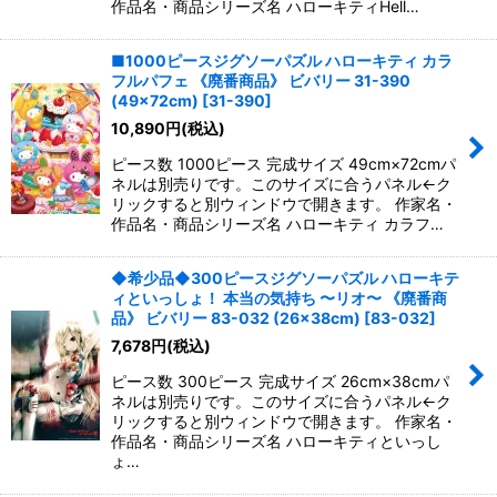
作品名・商品シリーズ名 ハローキティHell…
■1000ピースジグソーパズル ハローキティ カラ
フルパフェ 《廃番商品》 ビバリー 31-390
(49×72cm)
[
31-390
]
10,890
円
(税込)
ピース数 1000ピース 完成サイズ 49cm×72cmパ
ネルは別売りです。このサイズに合うパネル←ク
リックすると別ウィンドウで開きます。 作家名・
作品名・商品シリーズ名 ハローキティ カラフ…
◆希少品◆300ピースジグソーパズル ハローキテ
ィといっしょ！ 本当の気持ち 〜リオ〜 《廃番商
品》 ビバリー 83-032 (26×38cm)
[
83-032
]
7,678
円
(税込)
ピース数 300ピース 完成サイズ 26cm×38cmパ
ネルは別売りです。このサイズに合うパネル←ク
リックすると別ウィンドウで開きます。 作家名・
作品名・商品シリーズ名 ハローキティといっし
ょ…