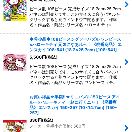
ピース数 108ピース 完成サイズ 18.2cm×25.7cm
パネルは別売りです。このサイズに合うパネル←
クリックすると別ウィンドウで開きます。 作家
名・作品名・商品シリーズ名 ハローキティ×…
◆希少品◆108ピースジグソーパズル ワンピース
×ハローキティ 元気になあれっ！ 《廃番商品》 エ
ンスカイ 108-541 (18.2×25.7cm)
[
108-541
]
5,500
円
(税込)
ピース数 108ピース 完成サイズ 18.2cm×25.7cm
パネルは別売りです。このサイズに合うパネル←
クリックすると別ウィンドウで開きます。 作家
名・作品名・商品シリーズ名 ワンピース（チ…
お買い得品☆半額!!☆ミニパズル150ピース アイ
ルー×ハローキティ 一緒に行くニャ！ 《廃番商
品》 エンスカイ 150-257 (10×14.7cm)
[
150-
257
]
330
円
(税込)
メーカー希望小売価格
:
660
円