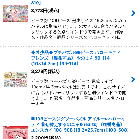
810
]
8,778
円
(税込)
ピース数 108ピース 完成サイズ 18.2cm×25.7cm
パネルは別売りです。このサイズに合うパネル←
クリックすると別ウィンドウで開きます。 作家
名・作品名・商品シリーズ名 ハローキティH…
◆希少品◆プチパズル99ピース ハローキティ・
フレンズ 《廃番商品》 やのまん 99-114
(10×14.7cm)
[
99-114
]
3,278
円
(税込)
ピース数 プチパズル99ピース 完成サイズ
10cm×14.7cmパネルは別売りです。このサイズ
に合うパネル←クリックすると別ウィンドウで開
きます。 作家名・作品名・商品シリーズ名 ハロ
ーキテ…
■108ピースジグソーパズル アイルー×ハローキ
ティ 着せ替えするのニャ&hearts; 《廃番商品》
エンスカイ 108-508 (18.2×25.7cm)
[
108-508
]
2,200
円
(税込)