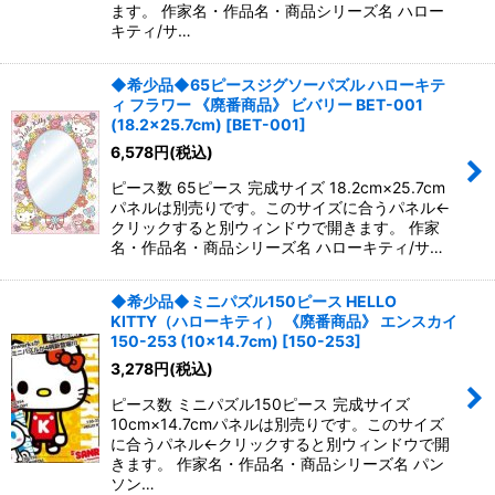
ます。 作家名・作品名・商品シリーズ名 ハロー
キティ/サ…
◆希少品◆65ピースジグソーパズル ハローキテ
ィ フラワー 《廃番商品》 ビバリー BET-001
(18.2×25.7cm)
[
BET-001
]
6,578
円
(税込)
ピース数 65ピース 完成サイズ 18.2cm×25.7cm
パネルは別売りです。このサイズに合うパネル←
クリックすると別ウィンドウで開きます。 作家
名・作品名・商品シリーズ名 ハローキティ/サ…
◆希少品◆ミニパズル150ピース HELLO
KITTY（ハローキティ） 《廃番商品》 エンスカイ
150-253 (10×14.7cm)
[
150-253
]
3,278
円
(税込)
ピース数 ミニパズル150ピース 完成サイズ
10cm×14.7cmパネルは別売りです。このサイズ
に合うパネル←クリックすると別ウィンドウで開
きます。 作家名・作品名・商品シリーズ名 パン
ソン…