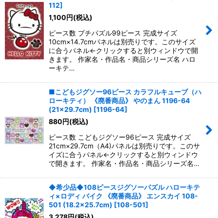
112
]
1,100
円
(税込)
ピース数 プチパズル99ピース 完成サイズ
10cm×14.7cmパネルは別売りです。このサイズ
に合うパネル←クリックすると別ウィンドウで開
きます。 作家名・作品名・商品シリーズ名 ハロ
ーキテ…
■こどもジグソー96ピース カラフルキューブ（ハ
ローキティ） 《廃番商品》 やのまん 1196-64
(21×29.7cm)
[
1196-64
]
880
円
(税込)
ピース数 こどもジグソー96ピース 完成サイズ
21cm×29.7cm（A4)パネルは別売りです。このサ
イズに合うパネル←クリックすると別ウィンドウ
で開きます。 作家名・作品名・商品シリーズ名…
◆希少品◆108ピースジグソーパズル ハローキテ
ィ×ロディ バイク 《廃番商品》 エンスカイ 108-
501 (18.2×25.7cm)
[
108-501
]
3,278
円
(税込)