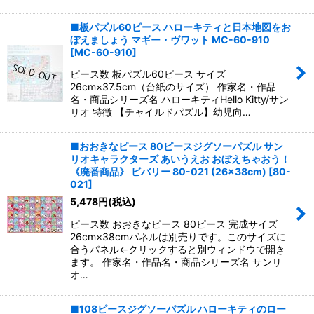
■板パズル60ピース ハローキティと日本地図をお
ぼえましょう マギー・ヴワット MC-60-910
[
MC-60-910
]
ピース数 板パズル60ピース サイズ
26cm×37.5cm（台紙のサイズ） 作家名・作品
名・商品シリーズ名 ハローキティHello Kitty/サン
リオ 特徴 【チャイルドパズル】幼児向…
■おおきなピース 80ピースジグソーパズル サン
リオキャラクターズ あいうえお おぼえちゃおう！
《廃番商品》 ビバリー 80-021 (26×38cm)
[
80-
021
]
5,478
円
(税込)
ピース数 おおきなピース 80ピース 完成サイズ
26cm×38cmパネルは別売りです。このサイズに
合うパネル←クリックすると別ウィンドウで開き
ます。 作家名・作品名・商品シリーズ名 サンリ
オ…
■108ピースジグソーパズル ハローキティのロー