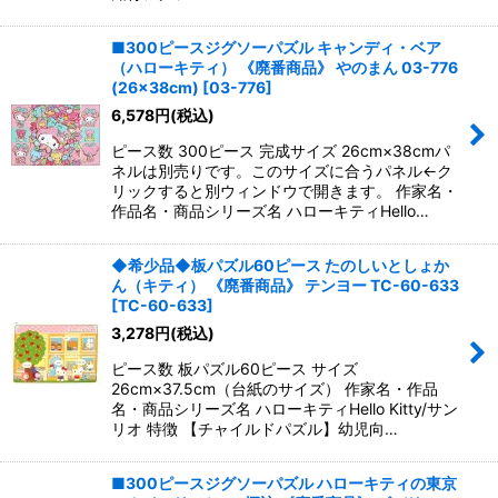
■300ピースジグソーパズル キャンディ・ベア
（ハローキティ） 《廃番商品》 やのまん 03-776
(26×38cm)
[
03-776
]
6,578
円
(税込)
ピース数 300ピース 完成サイズ 26cm×38cmパ
ネルは別売りです。このサイズに合うパネル←ク
リックすると別ウィンドウで開きます。 作家名・
作品名・商品シリーズ名 ハローキティHello…
◆希少品◆板パズル60ピース たのしいとしょか
ん（キティ） 《廃番商品》 テンヨー TC-60-633
[
TC-60-633
]
3,278
円
(税込)
ピース数 板パズル60ピース サイズ
26cm×37.5cm（台紙のサイズ） 作家名・作品
名・商品シリーズ名 ハローキティHello Kitty/サン
リオ 特徴 【チャイルドパズル】幼児向…
■300ピースジグソーパズル ハローキティの東京