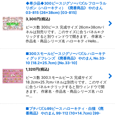
◆希少品◆300ピースジグソーパズル フローラル
リボン（ハローキティ） 《廃番商品》 やのまん
03-815 (26×38cm)
[
03-815
]
3,300
円
(税込)
ピース数 300ピース 完成サイズ 26cm×38cmパ
ネルは別売りです。このサイズに合うパネル←ク
リックすると別ウィンドウで開きます。 作家名・
作品名・商品シリーズ名 ハローキティHello…
■300スモールピースジグソーパズル ハローキテ
ィ グッドフレンズ 《廃番商品》 やのまん No.33-
10 (18.2×25.7cm)
[
No.33-10
]
1,320
円
(税込)
ピース数 300スモールピース 完成サイズ
18.2cm×25.7cmパネルは別売りです。このサイズ
に合うパネル←クリックすると別ウィンドウで開
きます。 作家名・作品名・商品シリーズ名 ハロ
ー…
■プチパズル99ピース ハローキティ・白猫 《廃
番商品》 やのまん 99-112 (10×14.7cm)
[
99-