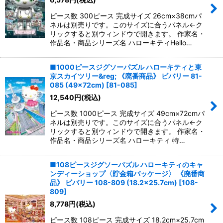
ピース数 300ピース 完成サイズ 26cm×38cmパ
ネルは別売りです。このサイズに合うパネル←ク
リックすると別ウィンドウで開きます。 作家名・
作品名・商品シリーズ名 ハローキティHello…
■1000ピースジグソーパズル ハローキティと東
京スカイツリー&reg; 《廃番商品》 ビバリー 81-
085 (49×72cm)
[
81-085
]
12,540
円
(税込)
ピース数 1000ピース 完成サイズ 49cm×72cmパ
ネルは別売りです。このサイズに合うパネル←ク
リックすると別ウィンドウで開きます。 作家名・
作品名・商品シリーズ名 ハローキティ 特…
■108ピースジグソーパズル ハローキティのキャ
ンディーショップ〈貯金箱パッケージ〉 《廃番商
品》 ビバリー 108-809 (18.2×25.7cm)
[
108-
809
]
8,778
円
(税込)
ピース数 108ピース 完成サイズ 18.2cm×25.7cm