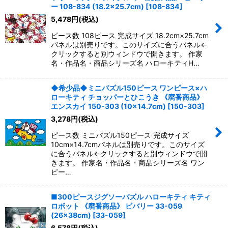
ー 108-834 (18.2×25.7cm)
[
108-834
]
5,478
円
(税込)
ピース数 108ピース 完成サイズ 18.2cm×25.7cm
パネルは別売りです。このサイズに合うパネル←
クリックすると別ウィンドウで開きます。 作家
名・作品名・商品シリーズ名 ハローキティH…
◆希少品◆ミニパズル150ピース ワンピース×ハ
ローキティ チョッパーとひこうき 《廃番商品》
エンスカイ 150-303 (10×14.7cm)
[
150-303
]
3,278
円
(税込)
ピース数 ミニパズル150ピース 完成サイズ
10cm×14.7cmパネルは別売りです。このサイズ
に合うパネル←クリックすると別ウィンドウで開
きます。 作家名・作品名・商品シリーズ名 ワン
ピー…
■300ピースジグソーパズル ハローキティ キティ
ロボット 《廃番商品》 ビバリー 33-059
(26×38cm)
[
33-059
]
6,578
円
(税込)