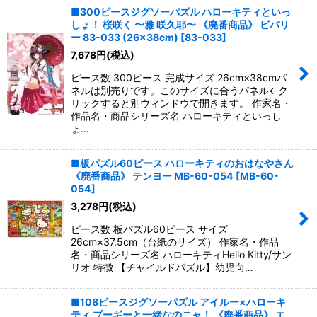
■300ピースジグソーパズル ハローキティといっ
しょ！ 桜咲く 〜雅 咲久耶〜 《廃番商品》 ビバリ
ー 83-033 (26×38cm)
[
83-033
]
7,678
円
(税込)
ピース数 300ピース 完成サイズ 26cm×38cmパ
ネルは別売りです。このサイズに合うパネル←ク
リックすると別ウィンドウで開きます。 作家名・
作品名・商品シリーズ名 ハローキティといっし
ょ…
■板パズル60ピース ハローキティのおはなやさん
《廃番商品》 テンヨー MB-60-054
[
MB-60-
054
]
3,278
円
(税込)
ピース数 板パズル60ピース サイズ
26cm×37.5cm（台紙のサイズ） 作家名・作品
名・商品シリーズ名 ハローキティHello Kitty/サン
リオ 特徴 【チャイルドパズル】幼児向…
■108ピースジグソーパズル アイルー×ハローキ
ティ ブーギーと一緒なのニャ！ 《廃番商品》 エ