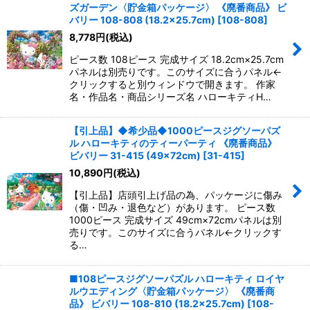
ズガーデン〈貯金箱パッケージ〉 《廃番商品》 ビ
バリー 108-808 (18.2×25.7cm)
[
108-808
]
8,778
円
(税込)
ピース数 108ピース 完成サイズ 18.2cm×25.7cm
パネルは別売りです。このサイズに合うパネル←
クリックすると別ウィンドウで開きます。 作家
名・作品名・商品シリーズ名 ハローキティH…
【引上品】◆希少品◆1000ピースジグソーパズ
ル ハローキティのティーパーティ 《廃番商品》
ビバリー 31-415 (49×72cm)
[
31-415
]
10,890
円
(税込)
【引上品】店頭引上げ品の為、パッケージに傷み
（傷・凹み・退色など）があります。 ピース数
1000ピース 完成サイズ 49cm×72cmパネルは別
売りです。このサイズに合うパネル←クリックす
る…
■108ピースジグソーパズル ハローキティ ロイヤ
ルウエディング〈貯金箱パッケージ〉 《廃番商
品》 ビバリー 108-810 (18.2×25.7cm)
[
108-