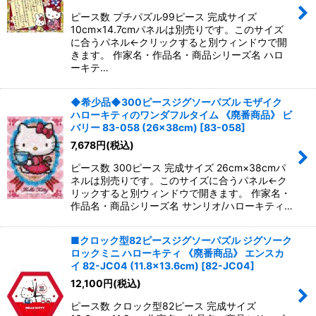
ピース数 プチパズル99ピース 完成サイズ
10cm×14.7cmパネルは別売りです。このサイズ
に合うパネル←クリックすると別ウィンドウで開
きます。 作家名・作品名・商品シリーズ名 ハロ
ーキテ…
◆希少品◆300ピースジグソーパズル モザイク
ハローキティのワンダフルタイム 《廃番商品》 ビ
バリー 83-058 (26×38cm)
[
83-058
]
7,678
円
(税込)
ピース数 300ピース 完成サイズ 26cm×38cmパ
ネルは別売りです。このサイズに合うパネル←ク
リックすると別ウィンドウで開きます。 作家名・
作品名・商品シリーズ名 サンリオ/ハローキティ…
■クロック型82ピースジグソーパズル ジグソーク
ロックミニ ハローキティ 《廃番商品》 エンスカ
イ 82-JC04 (11.8×13.6cm)
[
82-JC04
]
12,100
円
(税込)
ピース数 クロック型82ピース 完成サイズ