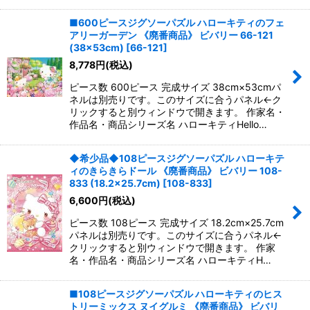
■600ピースジグソーパズル ハローキティのフェ
アリーガーデン 《廃番商品》 ビバリー 66-121
(38×53cm)
[
66-121
]
8,778
円
(税込)
ピース数 600ピース 完成サイズ 38cm×53cmパ
ネルは別売りです。このサイズに合うパネル←ク
リックすると別ウィンドウで開きます。 作家名・
作品名・商品シリーズ名 ハローキティHello…
◆希少品◆108ピースジグソーパズル ハローキテ
ィのきらきらドール 《廃番商品》 ビバリー 108-
833 (18.2×25.7cm)
[
108-833
]
6,600
円
(税込)
ピース数 108ピース 完成サイズ 18.2cm×25.7cm
パネルは別売りです。このサイズに合うパネル←
クリックすると別ウィンドウで開きます。 作家
名・作品名・商品シリーズ名 ハローキティH…
■108ピースジグソーパズル ハローキティのヒス
トリーミックス ヌイグルミ 《廃番商品》 ビバリ