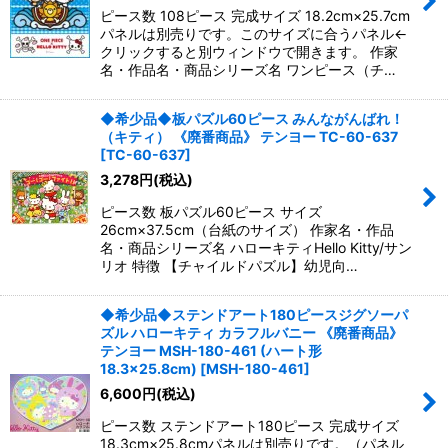
ピース数 108ピース 完成サイズ 18.2cm×25.7cm
パネルは別売りです。このサイズに合うパネル←
クリックすると別ウィンドウで開きます。 作家
名・作品名・商品シリーズ名 ワンピース（チ…
◆希少品◆板パズル60ピース みんながんばれ！
（キティ） 《廃番商品》 テンヨー TC-60-637
[
TC-60-637
]
3,278
円
(税込)
ピース数 板パズル60ピース サイズ
26cm×37.5cm（台紙のサイズ） 作家名・作品
名・商品シリーズ名 ハローキティHello Kitty/サン
リオ 特徴 【チャイルドパズル】幼児向…
◆希少品◆ステンドアート180ピースジグソーパ
ズル ハローキティ カラフルバニー 《廃番商品》
テンヨー MSH-180-461 (ハート形
18.3×25.8cm)
[
MSH-180-461
]
6,600
円
(税込)
ピース数 ステンドアート180ピース 完成サイズ
18.3cm×25.8cmパネルは別売りです。（パネル