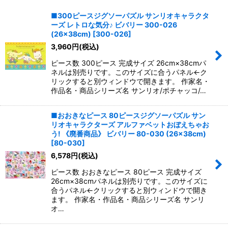
表示数
:
■300ピースジグソーパズル サンリオキャラクタ
ーズ レトロな気分♪ ビバリー 300-026
並び順
:
(26×38cm)
[
300-026
]
3,960
円
(税込)
絞り込む
ピース数 300ピース 完成サイズ 26cm×38cmパ
ネルは別売りです。このサイズに合うパネル←ク
リックすると別ウィンドウで開きます。 作家名・
作品名・商品シリーズ名 サンリオ/ポチャッコ/…
■おおきなピース 80ピースジグソーパズル サン
リオキャラクターズ アルファベットおぼえちゃお
う! 《廃番商品》 ビバリー 80-030 (26×38cm)
[
80-030
]
6,578
円
(税込)
ピース数 おおきなピース 80ピース 完成サイズ
26cm×38cmパネルは別売りです。このサイズに
合うパネル←クリックすると別ウィンドウで開き
ます。 作家名・作品名・商品シリーズ名 サンリ
オ…