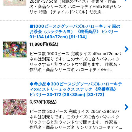
26cm×37.5cm（台紙のサイズ） 作家名・作品
名・商品シリーズ名 ハローキティHello Kitty/サン
リオ 特徴 【チャイルドパズル】幼児向…
■1000ピースジグソーパズル ハローキティ 森の
お茶会（ホラグチカヨ） 《廃番商品》 ビバリー
91-134 (49×72cm)
[
91-134
]
11,880
円
(税込)
ピース数 1000ピース 完成サイズ 49cm×72cmパ
ネルは別売りです。このサイズに合うパネル←ク
リックすると別ウィンドウで開きます。 作家名・
作品名・商品シリーズ名 ハローキティ/Hel…
◆希少品◆300ピースジグソーパズル ハローキテ
ィのヒストリーミックス スナック 《廃番商品》
ビバリー 33-172 (26×38cm)
[
33-172
]
6,578
円
(税込)
ピース数 300ピース 完成サイズ 26cm×38cmパ
ネルは別売りです。このサイズに合うパネル←ク
リックすると別ウィンドウで開きます。 作家名・
作品名・商品シリーズ名 サンリオ/ハローキティ…