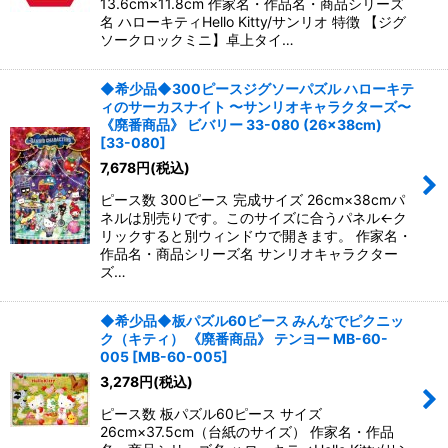
13.6cm×11.8cm 作家名・作品名・商品シリーズ
名 ハローキティHello Kitty/サンリオ 特徴 【ジグ
ソークロックミニ】卓上タイ…
◆希少品◆300ピースジグソーパズル ハローキテ
ィのサーカスナイト 〜サンリオキャラクターズ〜
《廃番商品》 ビバリー 33-080 (26×38cm)
[
33-080
]
7,678
円
(税込)
ピース数 300ピース 完成サイズ 26cm×38cmパ
ネルは別売りです。このサイズに合うパネル←ク
リックすると別ウィンドウで開きます。 作家名・
作品名・商品シリーズ名 サンリオキャラクター
ズ…
◆希少品◆板パズル60ピース みんなでピクニッ
ク（キティ） 《廃番商品》 テンヨー MB-60-
005
[
MB-60-005
]
3,278
円
(税込)
ピース数 板パズル60ピース サイズ
26cm×37.5cm（台紙のサイズ） 作家名・作品