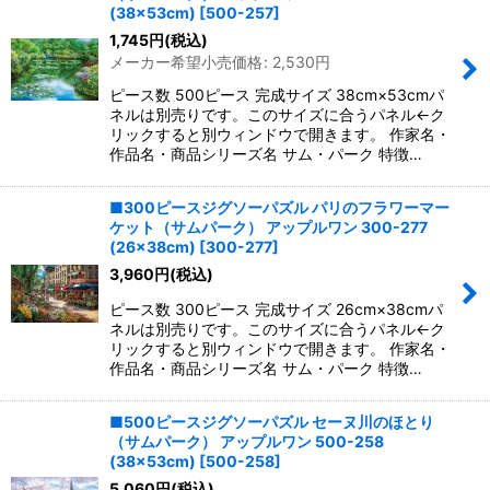
並び順
:
(38×53cm)
[
500-257
]
1,745
円
(税込)
メーカー希望小売価格
:
2,530
円
絞り込む
ピース数 500ピース 完成サイズ 38cm×53cmパ
ネルは別売りです。このサイズに合うパネル←ク
リックすると別ウィンドウで開きます。 作家名・
作品名・商品シリーズ名 サム・パーク 特徴…
■300ピースジグソーパズル パリのフラワーマー
ケット（サムパーク） アップルワン 300-277
(26×38cm)
[
300-277
]
3,960
円
(税込)
ピース数 300ピース 完成サイズ 26cm×38cmパ
ネルは別売りです。このサイズに合うパネル←ク
リックすると別ウィンドウで開きます。 作家名・
作品名・商品シリーズ名 サム・パーク 特徴…
■500ピースジグソーパズル セーヌ川のほとり
（サムパーク） アップルワン 500-258
(38×53cm)
[
500-258
]
5,060
円
(税込)