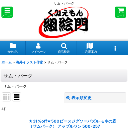
サム・パーク
メニュー
カート
カテゴリ
マイページ
商品検索
ご利用案内
ホーム
>
海外イラスト作家
>
サム・パーク
サム・パーク
サム・パーク
表示順変更
閉じる
4
件
表示数
:
★31％off★500ピースジグソーパズル モネの庭
（サムパーク） アップルワン 500-257