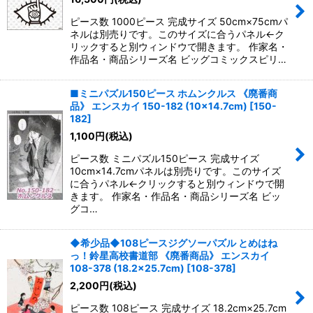
ピース数 1000ピース 完成サイズ 50cm×75cmパ
ネルは別売りです。このサイズに合うパネル←ク
リックすると別ウィンドウで開きます。 作家名・
作品名・商品シリーズ名 ビッグコミックスピリ…
■ミニパズル150ピース ホムンクルス 《廃番商
品》 エンスカイ 150-182 (10×14.7cm)
[
150-
182
]
1,100
円
(税込)
ピース数 ミニパズル150ピース 完成サイズ
10cm×14.7cmパネルは別売りです。このサイズ
に合うパネル←クリックすると別ウィンドウで開
きます。 作家名・作品名・商品シリーズ名 ビッ
グコ…
◆希少品◆108ピースジグソーパズル とめはね
っ！鈴星高校書道部 《廃番商品》 エンスカイ
108-378 (18.2×25.7cm)
[
108-378
]
2,200
円
(税込)
ピース数 108ピース 完成サイズ 18.2cm×25.7cm