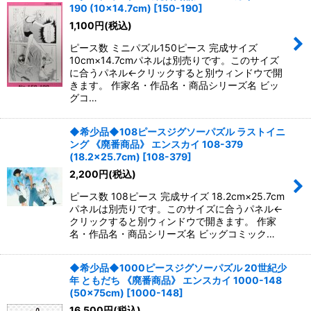
並び順
:
190 (10×14.7cm)
[
150-190
]
1,100
円
(税込)
絞り込む
ピース数 ミニパズル150ピース 完成サイズ
10cm×14.7cmパネルは別売りです。このサイズ
に合うパネル←クリックすると別ウィンドウで開
きます。 作家名・作品名・商品シリーズ名 ビッ
グコ…
◆希少品◆108ピースジグソーパズル ラストイニ
ング 《廃番商品》 エンスカイ 108-379
(18.2×25.7cm)
[
108-379
]
2,200
円
(税込)
ピース数 108ピース 完成サイズ 18.2cm×25.7cm
パネルは別売りです。このサイズに合うパネル←
クリックすると別ウィンドウで開きます。 作家
名・作品名・商品シリーズ名 ビッグコミック…
◆希少品◆1000ピースジグソーパズル 20世紀少
年 ともだち 《廃番商品》 エンスカイ 1000-148
(50×75cm)
[
1000-148
]
16,500
円
(税込)