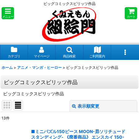
ビッグコミックスピリッツ作品
メニュー
カート
カテゴリ
マイページ
商品検索
ご利用案内
ホーム
>
アニメ・マンガ・ヒーロー
>
ビッグコミックスピリッツ作品
ビッグコミックスピリッツ作品
ビッグコミックスピリッツ作品
表示順変更
閉じる
13
件
表示数
:
■ミニパズル150ピース MOON-昴ソリチュード
スタンディング- 《廃番商品》 エンスカイ 150-