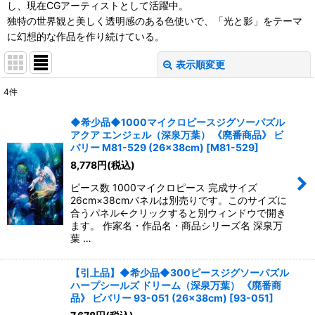
し、現在CGアーティストとして活躍中。
独特の世界観と美しく透明感のある色使いで、「光と影」をテーマ
に幻想的な作品を作り続けている。
表示順変更
閉じる
4
件
表示数
:
◆希少品◆1000マイクロピースジグソーパズル
アクア エンジェル（深泉万葉） 《廃番商品》 ビ
並び順
:
バリー M81-529 (26×38cm)
[
M81-529
]
8,778
円
(税込)
絞り込む
ピース数 1000マイクロピース 完成サイズ
26cm×38cmパネルは別売りです。このサイズに
合うパネル←クリックすると別ウィンドウで開き
ます。 作家名・作品名・商品シリーズ名 深泉万
葉 …
【引上品】◆希少品◆300ピースジグソーパズル
ハープシールズ ドリーム（深泉万葉） 《廃番商
品》 ビバリー 93-051 (26×38cm)
[
93-051
]