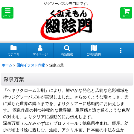
ジグソーパズル専門店です。
メニュー
カート
カテゴリ
マイページ
商品検索
ご利用案内
ホーム
>
国内イラスト作家
>
深泉万葉
深泉万葉
「ヘキサクローム印刷」により、鮮やかな発色と広範な色彩領域を
持つジグソーパズルが実現しました。きらめくような瑞々しさ、光
に満ちた世界の隅々までを、よりクリアーに感動的にお伝えしま
す。 深泉作品の持つ神秘的な世界観、重厚感と透き通るような色彩
の対比を、よりクリアに感動的にお伝えします。
深泉万葉（ふかみかずは）プロフィール：徳島県生まれ。蟹座。幼
少の頃より絵に親しむ。油絵、アクリル画、日本画の手法を生か