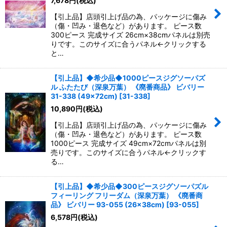
7,678
円
(税込)
【引上品】店頭引上げ品の為、パッケージに傷み
（傷・凹み・退色など）があります。 ピース数
300ピース 完成サイズ 26cm×38cmパネルは別売
りです。このサイズに合うパネル←クリックする
と…
【引上品】◆希少品◆1000ピースジグソーパズ
ル ふたたび（深泉万葉） 《廃番商品》 ビバリー
31-338 (49×72cm)
[
31-338
]
10,890
円
(税込)
【引上品】店頭引上げ品の為、パッケージに傷み
（傷・凹み・退色など）があります。 ピース数
1000ピース 完成サイズ 49cm×72cmパネルは別
売りです。このサイズに合うパネル←クリックす
る…
【引上品】◆希少品◆300ピースジグソーパズル
フィーリング フリーダム（深泉万葉） 《廃番商
品》 ビバリー 93-055 (26×38cm)
[
93-055
]
6,578
円
(税込)