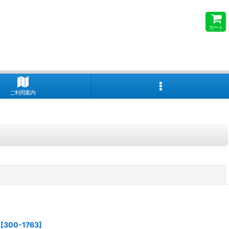
カート
ご利用案内
閉じる
[
300-1763
]