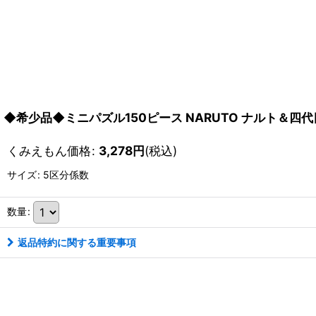
◆希少品◆ミニパズル150ピース NARUTO ナルト＆四代目火影
くみえもん価格
:
3,278
円
(税込)
サイズ
:
5区分係数
数量
:
返品特約に関する重要事項