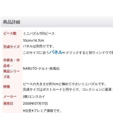
商品詳細
ピース数
ミニパズル150ピース
10cm×14.7cm
パネルは別売りです。
完成サイズ
パネル
このサイズに合う
←クリックすると別ウィンドウで
作家名・作
品名・
NARUTO-ナルト-疾風伝
商品シリー
ズ名
ピースの大きさが約1cmと極めて小さいミニパズルです。
特徴
完成サイズはポストカードと同サイズ。コレクションに最適
メーカー
(株)エンスカイ
発売日
2009年07月17日
※注意※プレミア価格です。