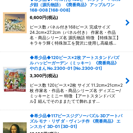
夕顔（源氏物語） 《廃番商品》 アップルワン
168-008
[
168-008
]
6,600
円
(税込)
ピース数 パネル付き168ピース 完成サイズ
24.2cm×27.2cm（パネル付き） 作家名・作品
名・商品シリーズ名 源氏物語 特徴 【特殊加工】
キラキラ輝く特殊加工を贅沢に使用し高級感…
◆希少品◆120ピース×2枚 アートスタンドパズ
ル ハッピーガーデン（ミッキー） 《廃番商品》
やのまん No.2300-01
[
No.2300-01
]
3,300
円
(税込)
ピース数 120ピース×2枚 サイズ 11.2cm×21cm×2
枚 作家名・作品名・商品シリーズ名 ディズニー/
ミッキーとミニー 特徴 【アートスタンドパズ
ル】組んでそのままたてて飾れます…
◆希少品◆117ピースジグソーパズル 3Dアートパ
ズル モナ・リザ ダ・ヴィンチ作 《廃番商品》 エ
ンスカイ 3D-01
[
3D-01
]