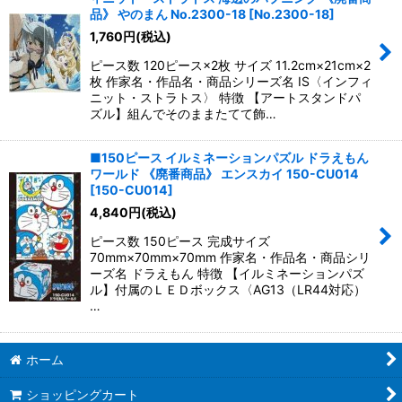
品》 やのまん No.2300-18
[
No.2300-18
]
1,760
円
(税込)
ピース数 120ピース×2枚 サイズ 11.2cm×21cm×2
枚 作家名・作品名・商品シリーズ名 IS〈インフィ
ニット・ストラトス〉 特徴 【アートスタンドパ
ズル】組んでそのままたてて飾…
■150ピース イルミネーションパズル ドラえもん
ワールド 《廃番商品》 エンスカイ 150-CU014
[
150-CU014
]
4,840
円
(税込)
ピース数 150ピース 完成サイズ
70mm×70mm×70mm 作家名・作品名・商品シリ
ーズ名 ドラえもん 特徴 【イルミネーションパズ
ル】付属のＬＥＤボックス〈AG13（LR44対応）
…
ホーム
ショッピングカート