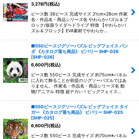
3,278
円
(税込)
ピース数 38ピース 完成サイズ 21cm×28cm 作家
名・作品名・商品シリーズ名 やわらかパズル＆ブ
ロック/仮面ライダードライブ 特徴 【やわらかパ
ズル＆ブロック】EVA素材でやわらか…
■550ピースジグソーパズル ビッグフェイス パン
ダ 《カタログ落ち商品》 ビバリー SHP-026
[
SHP-026
]
6,600
円
(税込)
ピース数 550ピース 完成サイズ 約75cm※パネル
に入れて飾ることが前提のジグソーパズルではあ
りません。 作家名・作品名・商品シリーズ名 動
物/アニマル 特徴 超デカい！ビッグフェイス…
■550ピースジグソーパズル ビッグフェイス タイ
ガー 《カタログ落ち商品》 ビバリー SHP-025
[
SHP-025
]
6,600
円
(税込)
ピース数 550ピース 完成サイズ 約70cm※パネル