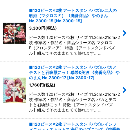
■120ピース×2枚 アートスタンドパズル 二人の
歌姫（マクロスＦ） 《廃番商品》 やのまん
No.2300-15
[
No.2300-15
]
3,300
円
(税込)
ピース数 120ピース×2枚 サイズ 11.2cm×21cm×2
枚 作家名・作品名・商品シリーズ名 マクロス
F（フロンティア） 特徴 【アートスタンドパズ
ル】組んでそのままたてて飾れます。…
■120ピース×2枚 アートスタンドパズル バカと
テストと召喚獣にっ！ 瑞希&美波 《廃番商品》 や
のまん No.2300-17
[
No.2300-17
]
1,760
円
(税込)
ピース数 120ピース×2枚 サイズ 11.2cm×21cm×2
枚 作家名・作品名・商品シリーズ名 バカとテス
トと召喚獣にっ！ 特徴 【アートスタンドパズ
ル】組んでそのままたてて飾れます。…
■120ピース×2枚 アートスタンドパズル インフ
ィニット・ストラトス 海辺のハプニング 《廃番商