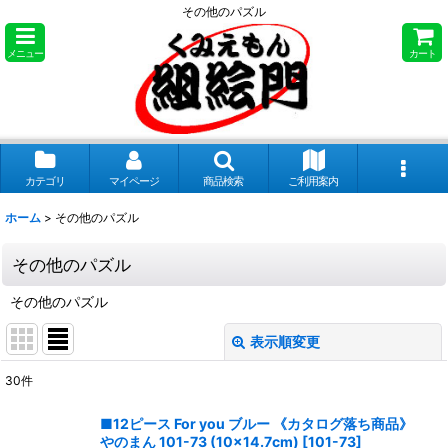
その他のパズル
メニュー
カート
カテゴリ
マイページ
商品検索
ご利用案内
ホーム
>
その他のパズル
その他のパズル
その他のパズル
表示順変更
閉じる
30
件
表示数
:
■12ピース For you ブルー 《カタログ落ち商品》
やのまん 101-73 (10×14.7cm)
[
101-73
]