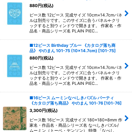
並び順
:
880
円
(税込)
ピース数 12ピース 完成サイズ 10cm×14.7cmパネ
絞り込む
ルは別売りです。このサイズに合うパネル←クリ
ックすると別ウィンドウで開きます。 作家名・作
品名・商品シリーズ名 PLAIN PIEC…
■12ピース Birthday ブルー 《カタログ落ち商
品》 やのまん 101-75 (10×14.7cm)
[
101-75
]
880
円
(税込)
ピース数 12ピース 完成サイズ 10cm×14.7cmパネ
ルは別売りです。このサイズに合うパネル←クリ
ックすると別ウィンドウで開きます。 作家名・作
品名・商品シリーズ名 PLAIN PIEC…
■16ピース ムーミンなべしきパズル パーティ
《カタログ落ち商品》 やのまん 101-76
[
101-76
]
3,300
円
(税込)
ピース数 16ピース 完成サイズ 180×180×8mm 作
家名・作品名・商品シリーズ名 なべしきパズル/
ムーミン（トーベ・ヤンソン） 特徴 「なべし