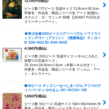
12,100
円
(税込)
ピース数 117ピース 完成サイズ 12.8cm×18.2cm
作家名・作品名・商品シリーズ名 アート/絵画/レ
オナルド・ダ・ヴィンチ 特徴 【3DART PUZZLE/
スリーディーアート…
◆希少品◆200ピースジグソーパズル トワイライ
トランデヴー（アラジン） 《廃番商品》 テンヨー
D-200-602
[
D-200-602
]
4,180
円
(税込)
ピース数 200ピース 完成サイズ パネルに入れた
状態での完成サイズ：
25.3cm×34.8cm×1.9cm（木製パネル付き！）
作家名・作品名・商品シリーズ名 フィルム・アー
ト・ギャラリー/…
■16ピース ディズニーなべしきパズル アリスのテ
ィーパーティ やのまん 101-78
[
101-78
]
1,650
円
(税込)
ピース数 16ピース 完成サイズ 180×180×8mm 作
家名・作品名・商品シリーズ名 なべしきパズル/