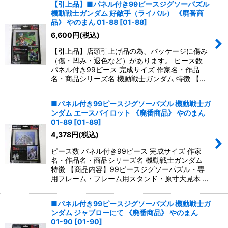
【引上品】■パネル付き99ピースジグソーパズル
機動戦士ガンダム 好敵手（ライバル） 《廃番商
品》 やのまん 01-88
[
01-88
]
6,600
円
(税込)
【引上品】店頭引上げ品の為、パッケージに傷み
（傷・凹み・退色など）があります。 ピース数
パネル付き99ピース 完成サイズ 作家名・作品
名・商品シリーズ名 機動戦士ガンダム 特徴 【…
■パネル付き99ピースジグソーパズル 機動戦士ガ
ンダム エースパイロット 《廃番商品》 やのまん
01-89
[
01-89
]
4,378
円
(税込)
ピース数 パネル付き99ピース 完成サイズ 作家
名・作品名・商品シリーズ名 機動戦士ガンダム
特徴 【商品内容】99ピースジグソーパズル・専
用フレーム・フレーム用スタンド・原寸大見本 …
■パネル付き99ピースジグソーパズル 機動戦士ガ
ンダム ジャブローにて 《廃番商品》 やのまん
01-90
[
01-90
]