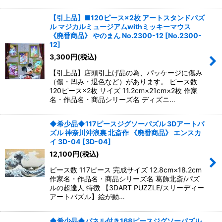
【引上品】■120ピース×2枚 アートスタンドパズ
ル マジカルミュージアムwithミッキーマウス
《廃番商品》 やのまん No.2300-12
[
No.2300-
12
]
3,300
円
(税込)
【引上品】店頭引上げ品の為、パッケージに傷み
（傷・凹み・退色など）があります。 ピース数
120ピース×2枚 サイズ 11.2cm×21cm×2枚 作家
名・作品名・商品シリーズ名 ディズニ…
◆希少品◆117ピースジグソーパズル 3Dアートパ
ズル 神奈川沖浪裏 北斎作 《廃番商品》 エンスカ
イ 3D-04
[
3D-04
]
12,100
円
(税込)
ピース数 117ピース 完成サイズ 12.8cm×18.2cm
作家名・作品名・商品シリーズ名 葛飾北斎/パズ
ルの超達人 特徴 【3DART PUZZLE/スリーディー
アートパズル】絵が動…
◆希少品◆パネル付き168ピースジグソーパズル