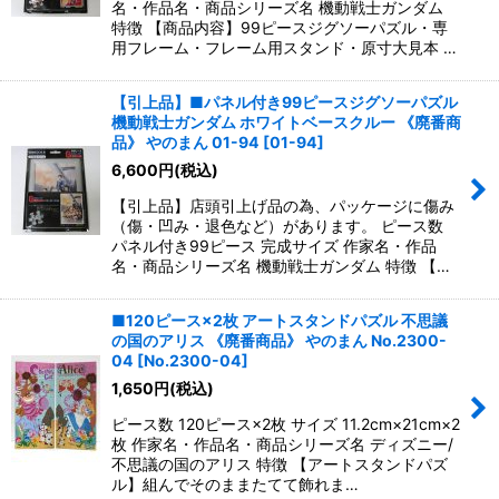
名・作品名・商品シリーズ名 機動戦士ガンダム
特徴 【商品内容】99ピースジグソーパズル・専
用フレーム・フレーム用スタンド・原寸大見本 …
【引上品】■パネル付き99ピースジグソーパズル
機動戦士ガンダム ホワイトベースクルー 《廃番商
品》 やのまん 01-94
[
01-94
]
6,600
円
(税込)
【引上品】店頭引上げ品の為、パッケージに傷み
（傷・凹み・退色など）があります。 ピース数
パネル付き99ピース 完成サイズ 作家名・作品
名・商品シリーズ名 機動戦士ガンダム 特徴 【…
■120ピース×2枚 アートスタンドパズル 不思議
の国のアリス 《廃番商品》 やのまん No.2300-
04
[
No.2300-04
]
1,650
円
(税込)
ピース数 120ピース×2枚 サイズ 11.2cm×21cm×2
枚 作家名・作品名・商品シリーズ名 ディズニー/
不思議の国のアリス 特徴 【アートスタンドパズ
ル】組んでそのままたてて飾れま…