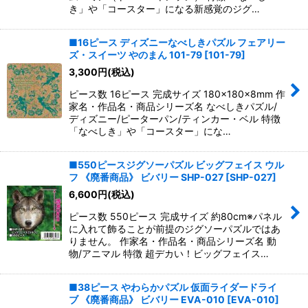
き」や「コースター」になる新感覚のジグ…
■16ピース ディズニーなべしきパズル フェアリー
ズ・スイーツ やのまん 101-79
[
101-79
]
3,300
円
(税込)
ピース数 16ピース 完成サイズ 180×180×8mm 作
家名・作品名・商品シリーズ名 なべしきパズル/
ディズニー/ピーターパン/ティンカー・ベル 特徴
「なべしき」や「コースター」にな…
■550ピースジグソーパズル ビッグフェイス ウル
フ 《廃番商品》 ビバリー SHP-027
[
SHP-027
]
6,600
円
(税込)
ピース数 550ピース 完成サイズ 約80cm※パネル
に入れて飾ることが前提のジグソーパズルではあ
りません。 作家名・作品名・商品シリーズ名 動
物/アニマル 特徴 超デカい！ビッグフェイス…
■38ピース やわらかパズル 仮面ライダードライ
ブ 《廃番商品》 ビバリー EVA-010
[
EVA-010
]