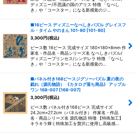
ディズニー/不思議の国のアリス 特徴 「なべし
き」や「コースター」になる新感覚のジ…
■16ピース ディズニーなべしきパズル グレイスフ
ル・タイム やのまん 101-80
[
101-80
]
3,300
円
(税込)
ピース数 16ピース 完成サイズ 180×180×8mm 作
家名・作品名・商品シリーズ名 なべしきパズル/
ディズニープリンセス/シンデレラ 特徴 「なべし
き」や「コースター」になる新感覚の…
■パネル付き168ピースジグソーパズル 夏の夜の
戯れ（源氏物語） 《カタログ落ち商品》 アップル
ワン 168-007
[
168-007
]
3,300
円
(税込)
ピース数 パネル付き168ピース 完成サイズ
24.2cm×27.2cm（パネル付き） 作家名・作品
名・商品シリーズ名 源氏物語 特徴 【特殊加工】
キラキラ輝く特殊加工を贅沢に使用し高級感…