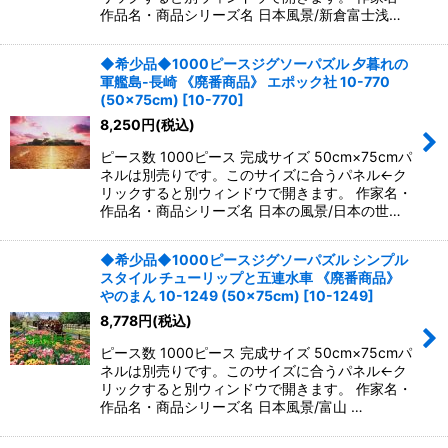
作品名・商品シリーズ名 日本風景/新倉富士浅…
◆希少品◆1000ピースジグソーパズル 夕暮れの
軍艦島-長崎 《廃番商品》 エポック社 10-770
(50×75cm)
[
10-770
]
8,250
円
(税込)
ピース数 1000ピース 完成サイズ 50cm×75cmパ
ネルは別売りです。このサイズに合うパネル←ク
リックすると別ウィンドウで開きます。 作家名・
作品名・商品シリーズ名 日本の風景/日本の世…
◆希少品◆1000ピースジグソーパズル シンプル
スタイル チューリップと五連水車 《廃番商品》
やのまん 10-1249 (50×75cm)
[
10-1249
]
8,778
円
(税込)
ピース数 1000ピース 完成サイズ 50cm×75cmパ
ネルは別売りです。このサイズに合うパネル←ク
リックすると別ウィンドウで開きます。 作家名・
作品名・商品シリーズ名 日本風景/富山 …