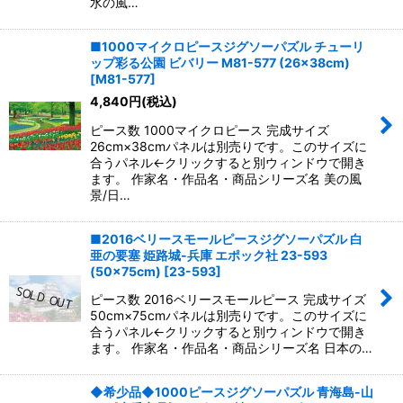
水の風…
■1000マイクロピースジグソーパズル チューリ
ップ彩る公園 ビバリー M81-577 (26×38cm)
[
M81-577
]
4,840
円
(税込)
ピース数 1000マイクロピース 完成サイズ
26cm×38cmパネルは別売りです。このサイズに
合うパネル←クリックすると別ウィンドウで開き
ます。 作家名・作品名・商品シリーズ名 美の風
景/日…
■2016ベリースモールピースジグソーパズル 白
亜の要塞 姫路城-兵庫 エポック社 23-593
(50×75cm)
[
23-593
]
ピース数 2016ベリースモールピース 完成サイズ
50cm×75cmパネルは別売りです。このサイズに
合うパネル←クリックすると別ウィンドウで開き
ます。 作家名・作品名・商品シリーズ名 日本の…
◆希少品◆1000ピースジグソーパズル 青海島-山