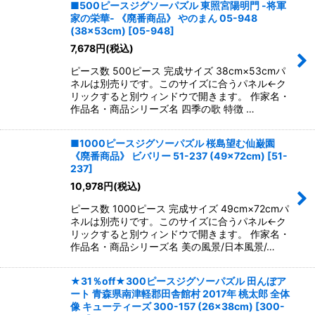
■500ピースジグソーパズル 東照宮陽明門 -将軍
家の栄華- 《廃番商品》 やのまん 05-948
(38×53cm)
[
05-948
]
7,678
円
(税込)
ピース数 500ピース 完成サイズ 38cm×53cmパ
ネルは別売りです。このサイズに合うパネル←ク
リックすると別ウィンドウで開きます。 作家名・
作品名・商品シリーズ名 四季の歌 特徴 …
■1000ピースジグソーパズル 桜島望む仙巌園
《廃番商品》 ビバリー 51-237 (49×72cm)
[
51-
237
]
10,978
円
(税込)
ピース数 1000ピース 完成サイズ 49cm×72cmパ
ネルは別売りです。このサイズに合うパネル←ク
リックすると別ウィンドウで開きます。 作家名・
作品名・商品シリーズ名 美の風景/日本風景/…
★31％off★300ピースジグソーパズル 田んぼア
ート 青森県南津軽郡田舎館村 2017年 桃太郎 全体
像 キューティーズ 300-157 (26×38cm)
[
300-