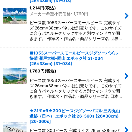
(26×38cm)
[
31-018
]
1,214
円
(税込)
メーカー希望小売価格
:
1,760
円
ピース数 1053スーパースモールピース 完成サイ
ズ 26cm×38cmパネルは別売りです。このサイズ
に合うパネル←クリックすると別ウィンドウで開
きます。 作家名・作品名・商品シリーズ名 世界…
■1053スーパースモールピースジグソーパズル
快晴 瀬戸大橋‐岡山 エポック社 31-034
(26×38cm)
[
31-034
]
1,760
円
(税込)
ピース数 1053スーパースモールピース 完成サイ
ズ 26cm×38cmパネルは別売りです。このサイズ
に合うパネル←クリックすると別ウィンドウで開
きます。 作家名・作品名・商品シリーズ名 日本…
★31％off★300ピースジグソーパズル 三内丸山
遺跡（日本） エポック社 26-360s (26×38cm)
[
26-360s
]
ピース数 300ピース 完成サイズ 26cm×38cmパ