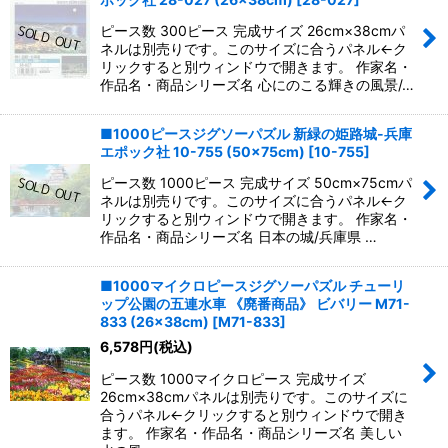
ピース数 300ピース 完成サイズ 26cm×38cmパ
ネルは別売りです。このサイズに合うパネル←ク
リックすると別ウィンドウで開きます。 作家名・
作品名・商品シリーズ名 心にのこる輝きの風景/…
■1000ピースジグソーパズル 新緑の姫路城-兵庫
エポック社 10-755 (50×75cm)
[
10-755
]
ピース数 1000ピース 完成サイズ 50cm×75cmパ
ネルは別売りです。このサイズに合うパネル←ク
リックすると別ウィンドウで開きます。 作家名・
作品名・商品シリーズ名 日本の城/兵庫県 …
■1000マイクロピースジグソーパズル チューリ
ップ公園の五連水車 《廃番商品》 ビバリー M71-
833 (26×38cm)
[
M71-833
]
6,578
円
(税込)
ピース数 1000マイクロピース 完成サイズ
26cm×38cmパネルは別売りです。このサイズに
合うパネル←クリックすると別ウィンドウで開き
ます。 作家名・作品名・商品シリーズ名 美しい