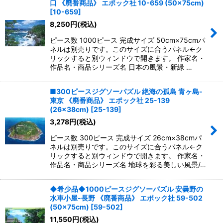
口 《廃番商品》 エポック社 10-659 (50×75cm)
[
10-659
]
8,250
円
(税込)
ピース数 1000ピース 完成サイズ 50cm×75cmパ
ネルは別売りです。このサイズに合うパネル←ク
リックすると別ウィンドウで開きます。 作家名・
作品名・商品シリーズ名 日本の風景・新緑 …
■300ピースジグソーパズル 絶海の孤島 青ヶ島-
東京 《廃番商品》 エポック社 25-139
(26×38cm)
[
25-139
]
3,278
円
(税込)
ピース数 300ピース 完成サイズ 26cm×38cmパ
ネルは別売りです。このサイズに合うパネル←ク
リックすると別ウィンドウで開きます。 作家名・
作品名・商品シリーズ名 地球を彩る美しい風景/…
◆希少品◆1000ピースジグソーパズル 安曇野の
水車小屋-長野 《廃番商品》 エポック社 59-502
(50×75cm)
[
59-502
]
11,550
円
(税込)