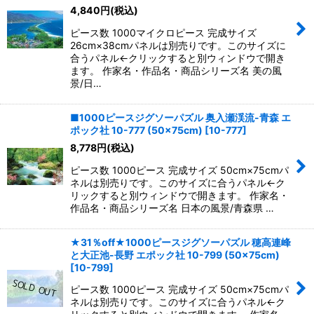
4,840
円
(税込)
ピース数 1000マイクロピース 完成サイズ
26cm×38cmパネルは別売りです。このサイズに
合うパネル←クリックすると別ウィンドウで開き
ます。 作家名・作品名・商品シリーズ名 美の風
景/日…
■1000ピースジグソーパズル 奥入瀬渓流-青森 エ
ポック社 10-777 (50×75cm)
[
10-777
]
8,778
円
(税込)
ピース数 1000ピース 完成サイズ 50cm×75cmパ
ネルは別売りです。このサイズに合うパネル←ク
リックすると別ウィンドウで開きます。 作家名・
作品名・商品シリーズ名 日本の風景/青森県 …
★31％off★1000ピースジグソーパズル 穂高連峰
と大正池-長野 エポック社 10-799 (50×75cm)
[
10-799
]
ピース数 1000ピース 完成サイズ 50cm×75cmパ
ネルは別売りです。このサイズに合うパネル←ク