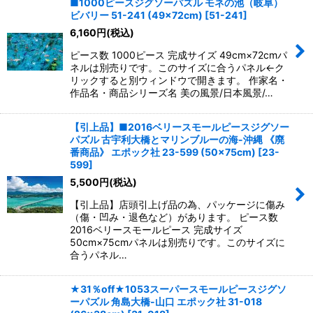
■1000ピースジグソーパズル モネの池（岐阜）
ビバリー 51-241 (49×72cm)
[
51-241
]
絞り込む
6,160
円
(税込)
ピース数 1000ピース 完成サイズ 49cm×72cmパ
ネルは別売りです。このサイズに合うパネル←ク
リックすると別ウィンドウで開きます。 作家名・
作品名・商品シリーズ名 美の風景/日本風景/…
【引上品】■2016ベリースモールピースジグソー
パズル 古宇利大橋とマリンブルーの海-沖縄 《廃
番商品》 エポック社 23-599 (50×75cm)
[
23-
599
]
5,500
円
(税込)
【引上品】店頭引上げ品の為、パッケージに傷み
（傷・凹み・退色など）があります。 ピース数
2016ベリースモールピース 完成サイズ
50cm×75cmパネルは別売りです。このサイズに
合うパネル…
★31％off★1053スーパースモールピースジグソ
ーパズル 角島大橋-山口 エポック社 31-018