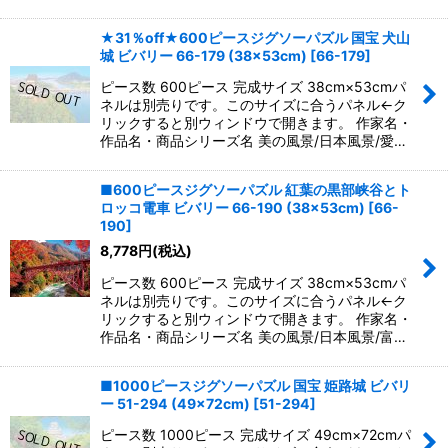
★31％off★600ピースジグソーパズル 国宝 犬山
城 ビバリー 66-179 (38×53cm)
[
66-179
]
ピース数 600ピース 完成サイズ 38cm×53cmパ
ネルは別売りです。このサイズに合うパネル←ク
リックすると別ウィンドウで開きます。 作家名・
作品名・商品シリーズ名 美の風景/日本風景/愛…
■600ピースジグソーパズル 紅葉の黒部峡谷とト
ロッコ電車 ビバリー 66-190 (38×53cm)
[
66-
190
]
8,778
円
(税込)
ピース数 600ピース 完成サイズ 38cm×53cmパ
ネルは別売りです。このサイズに合うパネル←ク
リックすると別ウィンドウで開きます。 作家名・
作品名・商品シリーズ名 美の風景/日本風景/富…
■1000ピースジグソーパズル 国宝 姫路城 ビバリ
ー 51-294 (49×72cm)
[
51-294
]
ピース数 1000ピース 完成サイズ 49cm×72cmパ