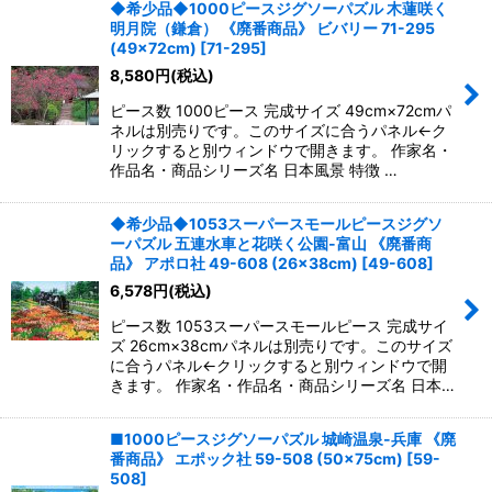
◆希少品◆1000ピースジグソーパズル 木蓮咲く
明月院（鎌倉） 《廃番商品》 ビバリー 71-295
(49×72cm)
[
71-295
]
8,580
円
(税込)
ピース数 1000ピース 完成サイズ 49cm×72cmパ
ネルは別売りです。このサイズに合うパネル←ク
リックすると別ウィンドウで開きます。 作家名・
作品名・商品シリーズ名 日本風景 特徴 …
◆希少品◆1053スーパースモールピースジグソ
ーパズル 五連水車と花咲く公園-富山 《廃番商
品》 アポロ社 49-608 (26×38cm)
[
49-608
]
6,578
円
(税込)
ピース数 1053スーパースモールピース 完成サイ
ズ 26cm×38cmパネルは別売りです。このサイズ
に合うパネル←クリックすると別ウィンドウで開
きます。 作家名・作品名・商品シリーズ名 日本…
■1000ピースジグソーパズル 城崎温泉-兵庫 《廃
番商品》 エポック社 59-508 (50×75cm)
[
59-
508
]