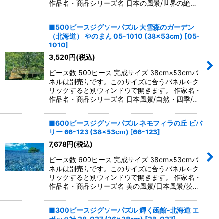
作品名・商品シリーズ名 日本の風景/世界の絶…
■500ピースジグソーパズル 大雪森のガーデン
（北海道） やのまん 05-1010 (38×53cm)
[
05-
1010
]
3,520
円
(税込)
ピース数 500ピース 完成サイズ 38cm×53cmパ
ネルは別売りです。このサイズに合うパネル←ク
リックすると別ウィンドウで開きます。 作家名・
作品名・商品シリーズ名 日本風景/自然・四季/…
■600ピースジグソーパズル ネモフィラの丘 ビバ
リー 66-123 (38×53cm)
[
66-123
]
7,678
円
(税込)
ピース数 600ピース 完成サイズ 38cm×53cmパ
ネルは別売りです。このサイズに合うパネル←ク
リックすると別ウィンドウで開きます。 作家名・
作品名・商品シリーズ名 美の風景/日本風景/茨…
■300ピースジグソーパズル 輝く函館-北海道 エ
ポック社 28-027 (26×38cm)
[
28-027
]