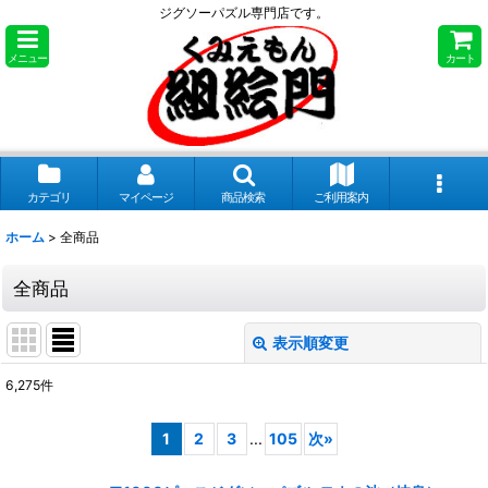
ジグソーパズル専門店です。
メニュー
カート
カテゴリ
マイページ
商品検索
ご利用案内
ホーム
>
全商品
全商品
表示順変更
閉じる
6,275
件
表示数
:
1
2
3
...
105
次
»
並び順
: