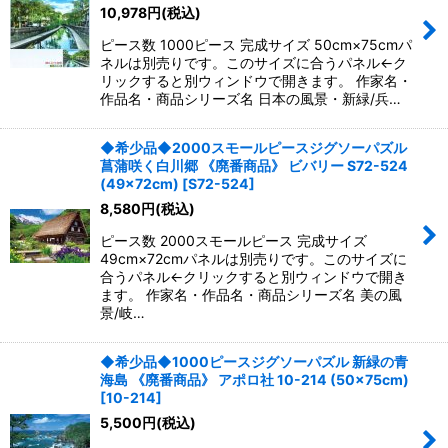
10,978
円
(税込)
ピース数 1000ピース 完成サイズ 50cm×75cmパ
ネルは別売りです。このサイズに合うパネル←ク
リックすると別ウィンドウで開きます。 作家名・
作品名・商品シリーズ名 日本の風景・新緑/兵…
◆希少品◆2000スモールピースジグソーパズル
菖蒲咲く白川郷 《廃番商品》 ビバリー S72-524
(49×72cm)
[
S72-524
]
8,580
円
(税込)
ピース数 2000スモールピース 完成サイズ
49cm×72cmパネルは別売りです。このサイズに
合うパネル←クリックすると別ウィンドウで開き
ます。 作家名・作品名・商品シリーズ名 美の風
景/岐…
◆希少品◆1000ピースジグソーパズル 新緑の青
海島 《廃番商品》 アポロ社 10-214 (50×75cm)
[
10-214
]
5,500
円
(税込)