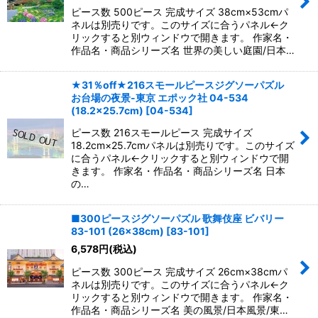
ピース数 500ピース 完成サイズ 38cm×53cmパ
ネルは別売りです。このサイズに合うパネル←ク
リックすると別ウィンドウで開きます。 作家名・
作品名・商品シリーズ名 世界の美しい庭園/日本…
★31％off★216スモールピースジグソーパズル
お台場の夜景-東京 エポック社 04-534
(18.2×25.7cm)
[
04-534
]
ピース数 216スモールピース 完成サイズ
18.2cm×25.7cmパネルは別売りです。このサイズ
に合うパネル←クリックすると別ウィンドウで開
きます。 作家名・作品名・商品シリーズ名 日本
の…
■300ピースジグソーパズル 歌舞伎座 ビバリー
83-101 (26×38cm)
[
83-101
]
6,578
円
(税込)
ピース数 300ピース 完成サイズ 26cm×38cmパ
ネルは別売りです。このサイズに合うパネル←ク
リックすると別ウィンドウで開きます。 作家名・
作品名・商品シリーズ名 美の風景/日本風景/東…