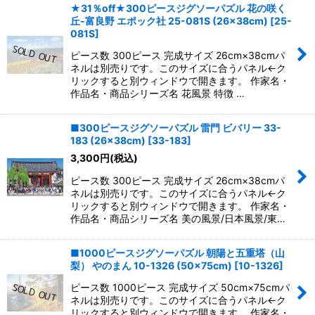
★31％off★300ピースジグソーパズル 花の咲く
丘-富良野 エポック社 25-081S (26×38cm)
[
25-
081S
]
ピース数 300ピース 完成サイズ 26cm×38cmパ
ネルは別売りです。このサイズに合うパネル←ク
リックすると別ウィンドウで開きます。 作家名・
作品名・商品シリーズ名 花風景 特徴 …
■300ピースジグソーパズル 雷門 ビバリー 33-
183 (26×38cm)
[
33-183
]
3,300
円
(税込)
ピース数 300ピース 完成サイズ 26cm×38cmパ
ネルは別売りです。このサイズに合うパネル←ク
リックすると別ウィンドウで開きます。 作家名・
作品名・商品シリーズ名 美の風景/日本風景/東…
■1000ピースジグソーパズル 朝陽と五重塔（山
梨） やのまん 10-1326 (50×75cm)
[
10-1326
]
ピース数 1000ピース 完成サイズ 50cm×75cmパ
ネルは別売りです。このサイズに合うパネル←ク
リックすると別ウィンドウで開きます。 作家名・