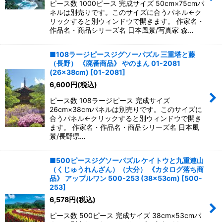
ピース数 1000ピース 完成サイズ 50cm×75cmパ
ネルは別売りです。このサイズに合うパネル←ク
リックすると別ウィンドウで開きます。 作家名・
作品名・商品シリーズ名 日本風景/写真家 森…
■108ラージピースジグソーパズル 三重塔と藤
（長野） 《廃番商品》 やのまん 01-2081
(26×38cm)
[
01-2081
]
6,600
円
(税込)
ピース数 108ラージピース 完成サイズ
26cm×38cmパネルは別売りです。このサイズに
合うパネル←クリックすると別ウィンドウで開き
ます。 作家名・作品名・商品シリーズ名 日本風
景/長野県…
■500ピースジグソーパズル ケイトウと九重連山
（くじゅうれんざん）（大分） 《カタログ落ち商
品》 アップルワン 500-253 (38×53cm)
[
500-
253
]
6,578
円
(税込)
ピース数 500ピース 完成サイズ 38cm×53cmパ