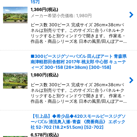
157
]
1,366
円
(税込)
メーカー希望小売価格
:
1,980
円
ピース数 300ピース 完成サイズ 26cm×38cmパ
ネルは別売りです。このサイズに合うパネル←ク
リックすると別ウィンドウで開きます。 作家名・
作品名・商品シリーズ名 日本の風景/田んぼアー…
■300ピースジグソーパズル 田んぼアート 青森県
南津軽郡田舎館村 2017年 桃太郎 中心部 キューテ
ィーズ 300-158 (26×38cm)
[
300-158
]
1,980
円
(税込)
ピース数 300ピース 完成サイズ 26cm×38cmパ
ネルは別売りです。このサイズに合うパネル←ク
リックすると別ウィンドウで開きます。 作家名・
作品名・商品シリーズ名 日本の風景/田んぼアー…
【引上品】◆希少品◆420スモールピースジグソ
ーパズル 清流奥入瀬-青森 《廃番商品》 エポック
社 52-702 (18.2×51.5cm)
[
52-702
]
6,578
円
(税込)