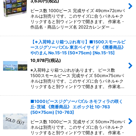
3,630
円
(税込)
ピース数 1000ピース 完成サイズ 49cm×72cmパ
ネルは別売りです。このサイズに合うパネル←ク
リックすると別ウィンドウで開きます。 作家名・
作品名・商品シリーズ名 2022カレンダー …
【※入荷時より箱つぶれ有り】■1500スモールピ
ースジグソーパズル 東京ベイサイド 《廃番商品》
やのまん No.15-15 (50×75cm)
[
No.15-15
]
10,978
円
(税込)
※入荷時より箱つぶれがあります。 ピース数
1500スモールピース 完成サイズ 50cm×75cmパ
ネルは別売りです。このサイズに合うパネル←ク
リックすると別ウィンドウで開きます。 作家名…
■1000ピースジグソーパズル ネモフィラの咲く
丘-茨城 《廃番商品》 エポック社 10-763
(50×75cm)
[
10-763
]
ピース数 1000ピース 完成サイズ 50cm×75cmパ
ネルは別売りです。このサイズに合うパネル←ク
リックすると別ウィンドウで開きます。 作家名・