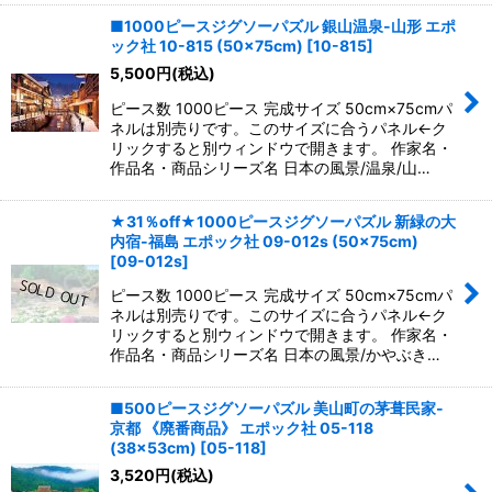
■1000ピースジグソーパズル 銀山温泉-山形 エポ
ック社 10-815 (50×75cm)
[
10-815
]
5,500
円
(税込)
ピース数 1000ピース 完成サイズ 50cm×75cmパ
ネルは別売りです。このサイズに合うパネル←ク
リックすると別ウィンドウで開きます。 作家名・
作品名・商品シリーズ名 日本の風景/温泉/山…
★31％off★1000ピースジグソーパズル 新緑の大
内宿-福島 エポック社 09-012s (50×75cm)
[
09-012s
]
ピース数 1000ピース 完成サイズ 50cm×75cmパ
ネルは別売りです。このサイズに合うパネル←ク
リックすると別ウィンドウで開きます。 作家名・
作品名・商品シリーズ名 日本の風景/かやぶき…
■500ピースジグソーパズル 美山町の茅葺民家-
京都 《廃番商品》 エポック社 05-118
(38×53cm)
[
05-118
]
3,520
円
(税込)