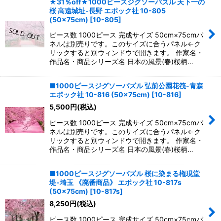
★31％off★1000ピースジグソーパズル 天下一の
桜 高遠城址‐長野 エポック社 10-805
(50×75cm)
[
10-805
]
ピース数 1000ピース 完成サイズ 50cm×75cmパ
ネルは別売りです。このサイズに合うパネル←ク
リックすると別ウィンドウで開きます。 作家名・
作品名・商品シリーズ名 日本の風景(春)桜柄…
■1000ピースジグソーパズル 弘前公園花筏-青森
エポック社 10-816 (50×75cm)
[
10-816
]
5,500
円
(税込)
ピース数 1000ピース 完成サイズ 50cm×75cmパ
ネルは別売りです。このサイズに合うパネル←ク
リックすると別ウィンドウで開きます。 作家名・
作品名・商品シリーズ名 日本の風景(春)桜柄…
■1000ピースジグソーパズル 桜に染まる権現堂
堤-埼玉 《廃番商品》 エポック社 10-817s
(50×75cm)
[
10-817s
]
8,250
円
(税込)
ピース数 1000ピース 完成サイズ 50cm×75cmパ