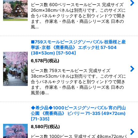
ピース数 600ベリースモールピース 完成サイズ
26cm×38cmパネルは別売りです。このサイズに
合うパネル←クリックすると別ウィンドウで開き
ます。 作家名・作品名・商品シリーズ名 日本の
風…
■759スモールピースジグソーパズル 枝垂桜と産
寧坂-京都 《廃番商品》 エポック社 57-504
(38×53cm)
[
57-504
]
6,578
円
(税込)
ピース数 759スモールピース 完成サイズ
38cm×53cmパネルは別売りです。このサイズに
合うパネル←クリックすると別ウィンドウで開き
ます。 作家名・作品名・商品シリーズ名 日本の
風景(春…
◆希少品◆1000ピースジグソーパズル 宵の円山
公園 《廃番商品》 ビバリー 71-335 (49×72cm)
[
71-335
]
8,580
円
(税込)
ピース数 1000ピース 完成サイズ 49cm×72cmパ