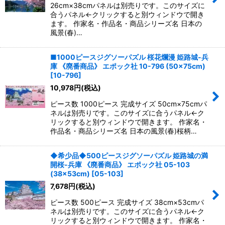
26cm×38cmパネルは別売りです。このサイズに
合うパネル←クリックすると別ウィンドウで開き
ます。 作家名・作品名・商品シリーズ名 日本の
風景(春)…
■1000ピースジグソーパズル 桜花爛漫 姫路城-兵
庫 《廃番商品》 エポック社 10-796 (50×75cm)
[
10-796
]
10,978
円
(税込)
ピース数 1000ピース 完成サイズ 50cm×75cmパ
ネルは別売りです。このサイズに合うパネル←ク
リックすると別ウィンドウで開きます。 作家名・
作品名・商品シリーズ名 日本の風景(春)桜柄…
◆希少品◆500ピースジグソーパズル 姫路城の満
開桜-兵庫 《廃番商品》 エポック社 05-103
(38×53cm)
[
05-103
]
7,678
円
(税込)
ピース数 500ピース 完成サイズ 38cm×53cmパ
ネルは別売りです。このサイズに合うパネル←ク
リックすると別ウィンドウで開きます。 作家名・