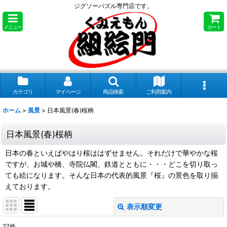
ジグソーパズル専門店です。
メニュー
カート
カテゴリ
マイページ
商品検索
ご利用案内
ホーム
>
風景
>
日本風景(春)桜柄
日本風景(春)桜柄
日本の春といえばやはり桜ははずせません。それだけで華やかな桜
ですが、お城や橋、寺院仏閣、鉄道とともに・・・どこを切り取っ
ても絵になります。そんな日本の代表的風景『桜』の景色を取り揃
えております。
表示順変更
閉じる
27
件