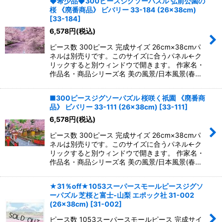
◆希少品◆300ピースジグソーパズル 弘前公園の
桜 《廃番商品》 ビバリー 33-184 (26×38cm)
[
33-184
]
6,578
円
(税込)
ピース数 300ピース 完成サイズ 26cm×38cmパ
ネルは別売りです。このサイズに合うパネル←ク
リックすると別ウィンドウで開きます。 作家名・
作品名・商品シリーズ名 美の風景/日本風景(春…
■300ピースジグソーパズル 桜咲く祇園 《廃番商
品》 ビバリー 33-111 (26×38cm)
[
33-111
]
6,578
円
(税込)
ピース数 300ピース 完成サイズ 26cm×38cmパ
ネルは別売りです。このサイズに合うパネル←ク
リックすると別ウィンドウで開きます。 作家名・
作品名・商品シリーズ名 美の風景/日本風景(春…
★31％off★1053スーパースモールピースジグソ
ーパズル 芝桜と富士-山梨 エポック社 31-002
(26×38cm)
[
31-002
]
ピース数 1053スーパースモールピース 完成サイ