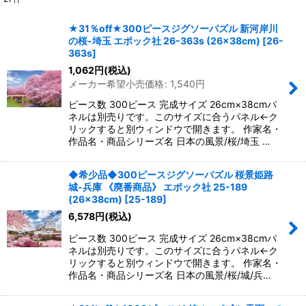
表示数
:
★31％off★300ピースジグソーパズル 新河岸川
の桜-埼玉 エポック社 26-363s (26×38cm)
[
26-
並び順
:
363s
]
1,062
円
(税込)
メーカー希望小売価格
:
1,540
円
絞り込む
ピース数 300ピース 完成サイズ 26cm×38cmパ
ネルは別売りです。このサイズに合うパネル←ク
リックすると別ウィンドウで開きます。 作家名・
作品名・商品シリーズ名 日本の風景/桜/埼玉 …
◆希少品◆300ピースジグソーパズル 桜景姫路
城-兵庫 《廃番商品》 エポック社 25-189
(26×38cm)
[
25-189
]
6,578
円
(税込)
ピース数 300ピース 完成サイズ 26cm×38cmパ
ネルは別売りです。このサイズに合うパネル←ク
リックすると別ウィンドウで開きます。 作家名・
作品名・商品シリーズ名 日本の風景/桜/城/兵…