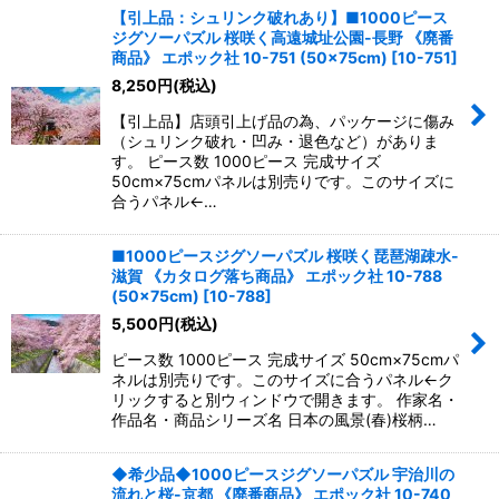
【引上品：シュリンク破れあり】■1000ピース
ジグソーパズル 桜咲く高遠城址公園-長野 《廃番
商品》 エポック社 10-751 (50×75cm)
[
10-751
]
8,250
円
(税込)
【引上品】店頭引上げ品の為、パッケージに傷み
（シュリンク破れ・凹み・退色など）がありま
す。 ピース数 1000ピース 完成サイズ
50cm×75cmパネルは別売りです。このサイズに
合うパネル←…
■1000ピースジグソーパズル 桜咲く琵琶湖疎水-
滋賀 《カタログ落ち商品》 エポック社 10-788
(50×75cm)
[
10-788
]
5,500
円
(税込)
ピース数 1000ピース 完成サイズ 50cm×75cmパ
ネルは別売りです。このサイズに合うパネル←ク
リックすると別ウィンドウで開きます。 作家名・
作品名・商品シリーズ名 日本の風景(春)桜柄…
◆希少品◆1000ピースジグソーパズル 宇治川の
流れと桜-京都 《廃番商品》 エポック社 10-740