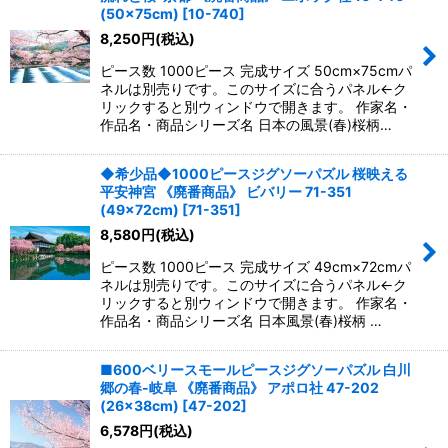
(50×75cm)
[
10-740
]
8,250
円
(税込)
ピース数 1000ピース 完成サイズ 50cm×75cmパ
ネルは別売りです。このサイズに合うパネル←ク
リックすると別ウィンドウで開きます。 作家名・
作品名・商品シリーズ名 日本の風景(春)桜柄…
◆希少品◆1000ピースジグソーパズル 桜映える
平安神宮 《廃番商品》 ビバリー 71-351
(49×72cm)
[
71-351
]
8,580
円
(税込)
ピース数 1000ピース 完成サイズ 49cm×72cmパ
ネルは別売りです。このサイズに合うパネル←ク
リックすると別ウィンドウで開きます。 作家名・
作品名・商品シリーズ名 日本風景(春)桜柄 …
■600ベリースモールピースジグソーパズル 白川
郷の春-岐阜 《廃番商品》 アポロ社 47-202
(26×38cm)
[
47-202
]
6,578
円
(税込)