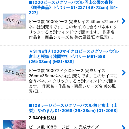
■1000ピースジグソーパズル 円山公園の夜桜
《廃番商品》 ビバリー 51-227 (49×72cm)
[
51-
227
]
ピース数 1000ピース 完成サイズ 49cm×72cmパ
ネルは別売りです。このサイズに合うパネル←ク
リックすると別ウィンドウで開きます。 作家名・
作品名・商品シリーズ名 美の風景/日本風景(…
★31％off★1000マイクロピースジグソーパズル
富士と桜舞う浅間神社 ビバリー M81-588
(26×38cm)
[
M81-588
]
ピース数 1000マイクロピース 完成サイズ
26cm×38cmパネルは別売りです。このサイズに
合うパネル←クリックすると別ウィンドウで開き
ます。 作家名・作品名・商品シリーズ名 美の風
景/日…
■108ラージピースジグソーパズル 桜と富士（山
梨） やのまん 01-2068 (26×38cm)
[
01-2068
]
2,640
円
(税込)
ピース数 108ラージピース 完成サイズ