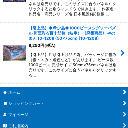
ネルは別売りです。このサイズに合うパネル←ク
リックすると別ウィンドウで開きます。 作家名・
作品名・商品シリーズ名 日本風景(春)桜柄 …
【引上品】◆希少品◆1000ピースジグソーパズ
ル 川面彩る百十郎桜（岐阜） 《廃番商品》 やの
まん 10-1208 (50×75cm)
[
10-1208
]
8,250
円
(税込)
【引上品】店頭引上げ品の為、パッケージに傷み
（傷・凹み・退色など）があります。 ピース数
1000ピース 完成サイズ 50cm×75cmパネルは別
売りです。このサイズに合うパネル←クリックす
る…
ホーム
ショッピングカート
マイページ
ご利用案内