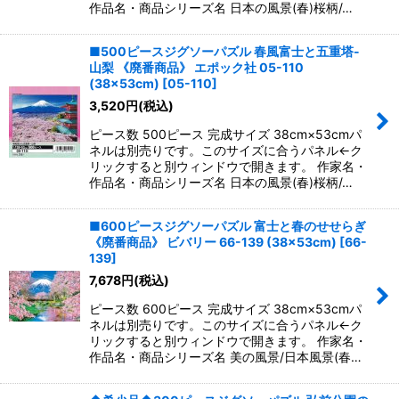
作品名・商品シリーズ名 日本の風景(春)桜柄/…
■500ピースジグソーパズル 春風富士と五重塔-
山梨 《廃番商品》 エポック社 05-110
(38×53cm)
[
05-110
]
3,520
円
(税込)
ピース数 500ピース 完成サイズ 38cm×53cmパ
ネルは別売りです。このサイズに合うパネル←ク
リックすると別ウィンドウで開きます。 作家名・
作品名・商品シリーズ名 日本の風景(春)桜柄/…
■600ピースジグソーパズル 富士と春のせせらぎ
《廃番商品》 ビバリー 66-139 (38×53cm)
[
66-
139
]
7,678
円
(税込)
ピース数 600ピース 完成サイズ 38cm×53cmパ
ネルは別売りです。このサイズに合うパネル←ク
リックすると別ウィンドウで開きます。 作家名・
作品名・商品シリーズ名 美の風景/日本風景(春…