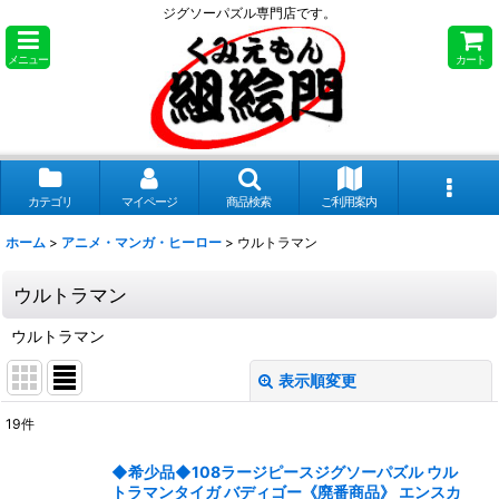
ジグソーパズル専門店です。
メニュー
カート
カテゴリ
マイページ
商品検索
ご利用案内
ホーム
>
アニメ・マンガ・ヒーロー
>
ウルトラマン
ウルトラマン
ウルトラマン
表示順変更
閉じる
19
件
表示数
:
◆希少品◆108ラージピースジグソーパズル ウル
トラマンタイガ バディゴー《廃番商品》 エンスカ