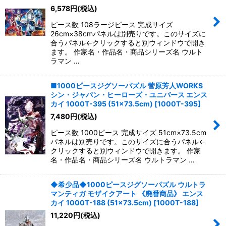
6,578
円
(税込)
ピース数 108ラージピース 完成サイズ
26cm×38cmパネルは別売りです。このサイズに
合うパネル←クリックすると別ウィンドウで開き
ます。 作家名・作品名・商品シリーズ名 ウルト
ラマン …
■1000ピースジグソーパズル 菅原芳人WORKS
シン・ジャパン・ヒーローズ・ユニバース エンス
カイ 1000T-395 (51×73.5cm)
[
1000T-395
]
7,480
円
(税込)
ピース数 1000ピース 完成サイズ 51cm×73.5cm
パネルは別売りです。このサイズに合うパネル←
クリックすると別ウィンドウで開きます。 作家
名・作品名・商品シリーズ名 ウルトラマン …
◆希少品◆1000ピースジグソーパズル ウルトラ
マンティガ モザイクアート 《廃番商品》 エンス
カイ 1000T-188 (51×73.5cm)
[
1000T-188
]
11,220
円
(税込)