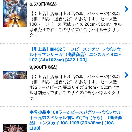
6,578
円
(税込)
【引上品】店頭引上げ品の為、パッケージに傷み
（傷・凹み・退色など）があります。 ピース数
108ラージピース 完成サイズ 26cm×38cmパネル
は別売りです。このサイズに合うパネル←クリッ
ク…
【引上品】■432ラージピースジグソーパズル ウ
ルトラマンサーガ 《廃番商品》 エンスカイ 432-
L03 (34×102cm)
[
432-L03
]
9,900
円
(税込)
【引上品】店頭引上げ品の為、パッケージに傷み
（傷・凹み・退色など）があります。 ピース数
432ラージピース 完成サイズ 34cm×102cmパネ
ルは別売りです。このサイズに合うパネル←クリ
ッ…
◆希少品◆108ラージピースジグソーパズル ウル
トラ兄弟スペシャル 誓いの宇宙（そら） 《廃番商
品》 エンスカイ 108-L198 (26×38cm)
[
108-
L198
]