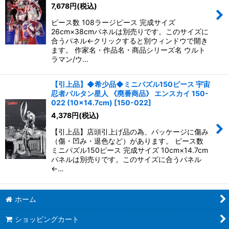
7,678
円
(税込)
ピース数 108ラージピース 完成サイズ
26cm×38cmパネルは別売りです。このサイズに
合うパネル←クリックすると別ウィンドウで開き
ます。 作家名・作品名・商品シリーズ名 ウルト
ラマン/ウ…
【引上品】◆希少品◆ミニパズル150ピース 宇宙
忍者バルタン星人 《廃番商品》 エンスカイ 150-
022 (10×14.7cm)
[
150-022
]
4,378
円
(税込)
【引上品】店頭引上げ品の為、パッケージに傷み
（傷・凹み・退色など）があります。 ピース数
ミニパズル150ピース 完成サイズ 10cm×14.7cm
パネルは別売りです。このサイズに合うパネル
←…
ホーム
ショッピングカート