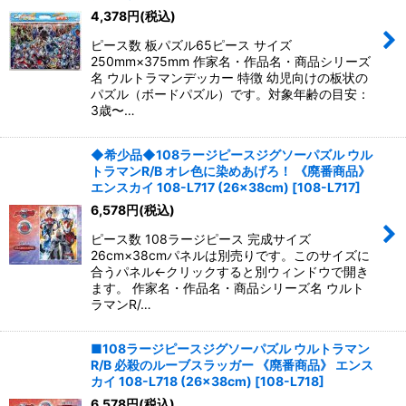
4,378
円
(税込)
ピース数 板パズル65ピース サイズ
250mm×375mm 作家名・作品名・商品シリーズ
名 ウルトラマンデッカー 特徴 幼児向けの板状の
パズル（ボードパズル）です。対象年齢の目安：
3歳〜…
◆希少品◆108ラージピースジグソーパズル ウル
トラマンR/B オレ色に染めあげろ！ 《廃番商品》
エンスカイ 108-L717 (26×38cm)
[
108-L717
]
6,578
円
(税込)
ピース数 108ラージピース 完成サイズ
26cm×38cmパネルは別売りです。このサイズに
合うパネル←クリックすると別ウィンドウで開き
ます。 作家名・作品名・商品シリーズ名 ウルト
ラマンR/…
■108ラージピースジグソーパズル ウルトラマン
R/B 必殺のルーブスラッガー 《廃番商品》 エンス
カイ 108-L718 (26×38cm)
[
108-L718
]
6,578
円
(税込)