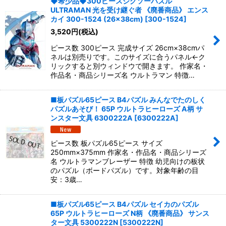
◆希少品◆300ピースジグソーパズル
ULTRAMAN 光を受け継ぐ者 《廃番商品》 エンス
カイ 300-1524 (26×38cm)
[
300-1524
]
3,520
円
(税込)
ピース数 300ピース 完成サイズ 26cm×38cmパ
ネルは別売りです。このサイズに合うパネル←ク
リックすると別ウィンドウで開きます。 作家名・
作品名・商品シリーズ名 ウルトラマン 特徴…
■板パズル65ピース B4パズル みんなでたのしく
パズルあそび！ 65P ウルトラヒーローズ A柄 サ
ンスター文具 6300222A
[
6300222A
]
ピース数 板パズル65ピース サイズ
250mm×375mm 作家名・作品名・商品シリーズ
名 ウルトラマンブレーザー 特徴 幼児向けの板状
のパズル（ボードパズル）です。対象年齢の目
安：3歳…
■板パズル65ピース B4パズル セイカのパズル
65P ウルトラヒーローズ N柄 《廃番商品》 サンス
ター文具 5300222N
[
5300222N
]