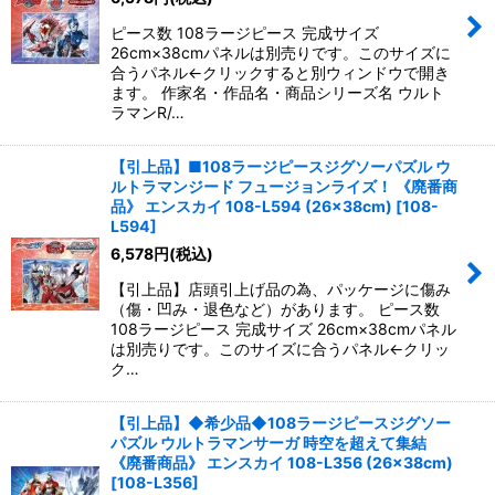
ピース数 108ラージピース 完成サイズ
26cm×38cmパネルは別売りです。このサイズに
合うパネル←クリックすると別ウィンドウで開き
ます。 作家名・作品名・商品シリーズ名 ウルト
ラマンR/…
【引上品】■108ラージピースジグソーパズル ウ
ルトラマンジード フュージョンライズ！ 《廃番商
品》 エンスカイ 108-L594 (26×38cm)
[
108-
L594
]
6,578
円
(税込)
【引上品】店頭引上げ品の為、パッケージに傷み
（傷・凹み・退色など）があります。 ピース数
108ラージピース 完成サイズ 26cm×38cmパネル
は別売りです。このサイズに合うパネル←クリッ
ク…
【引上品】◆希少品◆108ラージピースジグソー
パズル ウルトラマンサーガ 時空を超えて集結
《廃番商品》 エンスカイ 108-L356 (26×38cm)
[
108-L356
]