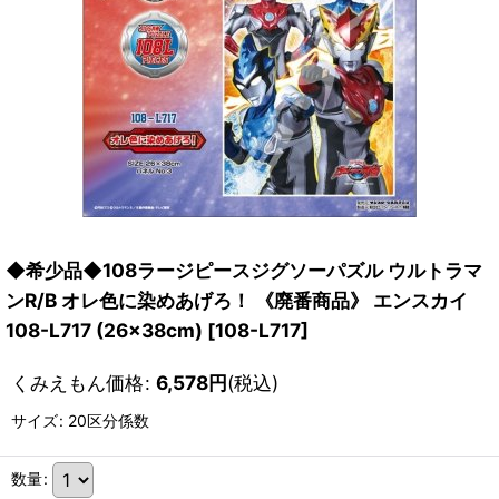
◆希少品◆108ラージピースジグソーパズル ウルトラマ
ンR/B オレ色に染めあげろ！ 《廃番商品》 エンスカイ
108-L717 (26×38cm)
[
108-L717
]
くみえもん価格
:
6,578
円
(税込)
サイズ
:
20区分係数
数量
: