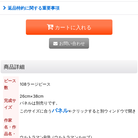
返品特約に関する重要事項
カートに入れる
お問い合わせ
商品詳細
ピース
108ラージピース
数
26cm×38cm
完成サ
パネルは別売りです。
イズ
パネル
このサイズに合う
←クリックすると別ウィンドウで開き
作家
名・作
品名・
ウルトラマンR/B（ウルトラマンルーブ）