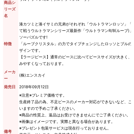
商品シ
リーズ
名
湊カツミと湊イサミの兄弟がそれぞれ「ウルトラマンロッソ」「
て戦うウルトラマンシリーズ最新作「ウルトラマンR/B(ルーブ)」
ソーパズルです!
特徴
「ルーブクリスタル」の力でタイプチェンジしたロッソとブルの
ザインです。
【ラージピース】通常のピースに比べてピースサイズが大きく、
みやすくなっております。
メーカ
(株)エンスカイ
ー
発売日
2018年09月12日
※注意※プレミア価格です。
生産終了品の為、不足ピースのメーカー対応ができないなど、ご
いますので予めご了承ください。
※商品の性質上、返品はお受けできませんにでご了承ください。
※画像はイメージです。実際と異なる場合があります。
※プレゼント包装サービスは現在行っておりません。
備考