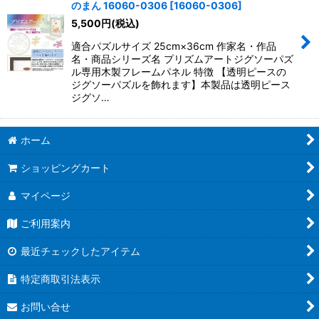
のまん 16060-0306
[
16060-0306
]
5,500
円
(税込)
適合パズルサイズ 25cm×36cm 作家名・作品
名・商品シリーズ名 プリズムアートジグソーパズ
ル専用木製フレームパネル 特徴 【透明ピースの
ジグソーパズルを飾れます】本製品は透明ピース
ジグソ…
ホーム
ショッピングカート
マイページ
ご利用案内
最近チェックしたアイテム
特定商取引法表示
お問い合せ