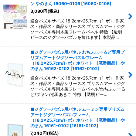
並び順
:
ン やのまん 16060-0106
[
16060-0106
]
3,080
円
(税込)
絞り込む
適合パズルサイズ 18.2cm×25.7cm（1-ボ） 作家
名・作品名・商品シリーズ名 プリズムアートジグ
ソーパズル専用木製フレームパネル 特徴 【透明
ピースのジグソーパズルを飾れます】本製品…
■ジグソーパズル用パネル わちふぃーるど専用プ
リズムアートジグソーパズルフレーム
（18.2×25.7cm/1-ボ）ホワイト 《廃番商品》 や
のまん 16162-0102
[
16162-0102
]
適合パズルサイズ 18.2cm×25.7cm（1-ボ） 作家
名・作品名・商品シリーズ名 プリズムアートジグ
ソーパズル専用木製フレームパネル/わちふぃーる
ど/ダヤン/池田あきこ 特徴 【透明ピー…
■ジグソーパズル用パネル ムーミン専用プリズム
アートジグソーパズルフレーム
（18.2×25.7cm/1-ボ）ホワイト 《廃番商品》 や
のまん 16161-0102
[
16161-0102
]
7,040
円
(税込)