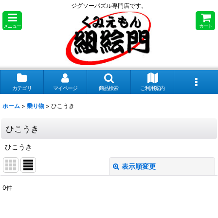
ジグソーパズル専門店です。
メニュー
カート
カテゴリ
マイページ
商品検索
ご利用案内
ホーム
>
乗り物
>
ひこうき
ひこうき
ひこうき
表示順変更
閉じる
0
件
表示数
: