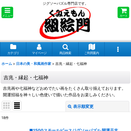
ジグソーパズル専門店です。
メニュー
カート
カテゴリ
マイページ
商品検索
ご利用案内
ホーム
>
日本の美・和風画作家
>
吉兆・縁起・七福神
吉兆・縁起・七福神
吉兆画や七福神などおめでたい画をたくさん取り揃えております。
開運招福を神々しい色使いで描いた作品をお楽しみください。
表示順変更
閉じる
18
件
表示数
:
■1500スモールピースジグソーパズル 開運干支