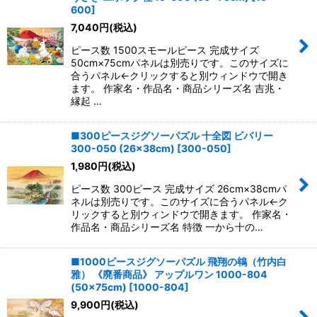
600
]
7,040
円
(税込)
ピース数 1500スモールピース 完成サイズ
50cm×75cmパネルは別売りです。このサイズに
合うパネル←クリックすると別ウィンドウで開き
ます。 作家名・作品名・商品シリーズ名 吉兆・
縁起 …
■300ピースジグソーパズル 十全図 ビバリー
300-050 (26×38cm)
[
300-050
]
1,980
円
(税込)
ピース数 300ピース 完成サイズ 26cm×38cmパ
ネルは別売りです。このサイズに合うパネル←ク
リックすると別ウィンドウで開きます。 作家名・
作品名・商品シリーズ名 特徴 一から十の…
■1000ピースジグソーパズル 飛翔の鴾（竹内白
雅） 《廃番商品》 アップルワン 1000-804
(50×75cm)
[
1000-804
]
9,900
円
(税込)