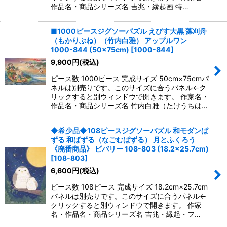
作品名・商品シリーズ名 吉兆・縁起画 特…
■1000ピースジグソーパズル えびす大黒 藻刈舟
（もかりぶね）（竹内白雅） アップルワン
1000-844 (50×75cm)
[
1000-844
]
9,900
円
(税込)
ピース数 1000ピース 完成サイズ 50cm×75cmパ
ネルは別売りです。このサイズに合うパネル←ク
リックすると別ウィンドウで開きます。 作家名・
作品名・商品シリーズ名 竹内白雅（たけうちは…
◆希少品◆108ピースジグソーパズル 和モダンぱ
ずる 和ぱずる（なごむぱずる） 月とふくろう
《廃番商品》 ビバリー 108-803 (18.2×25.7cm)
[
108-803
]
6,600
円
(税込)
ピース数 108ピース 完成サイズ 18.2cm×25.7cm
パネルは別売りです。このサイズに合うパネル←
クリックすると別ウィンドウで開きます。 作家
名・作品名・商品シリーズ名 吉兆・縁起・フ…