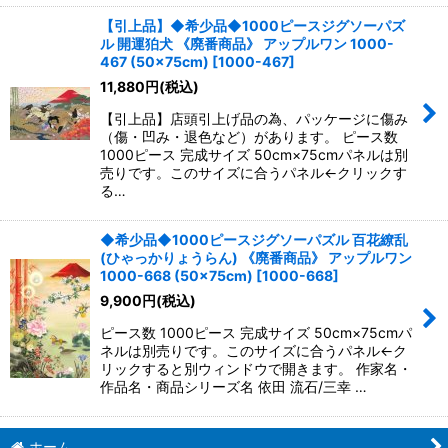
【引上品】◆希少品◆1000ピースジグソーパズ
ル 開運狛犬 《廃番商品》 アップルワン 1000-
467 (50×75cm)
[
1000-467
]
11,880
円
(税込)
【引上品】店頭引上げ品の為、パッケージに傷み
（傷・凹み・退色など）があります。 ピース数
1000ピース 完成サイズ 50cm×75cmパネルは別
売りです。このサイズに合うパネル←クリックす
る…
◆希少品◆1000ピースジグソーパズル 百花繚乱
(ひゃっかりょうらん) 《廃番商品》 アップルワン
1000-668 (50×75cm)
[
1000-668
]
9,900
円
(税込)
ピース数 1000ピース 完成サイズ 50cm×75cmパ
ネルは別売りです。このサイズに合うパネル←ク
リックすると別ウィンドウで開きます。 作家名・
作品名・商品シリーズ名 依田 流石/三幸 …
ホーム