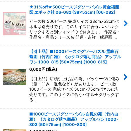
★31％off★500ピースジグソーパズル 黄金福籠
図 エポック社 06-082 (38×53cm)
[
06-082
]
ピース数 500ピース 完成サイズ 38cm×53cmパ
ネルは別売りです。このサイズに合うパネル←ク
リックすると別ウィンドウで開きます。 作家名・
作品名・商品シリーズ名 開運・吉祥・縁起画 …
【引上品】■1000ピースジグソーパズル 霊峰百
鶴図（竹内白雅） 《カタログ落ち商品》 アップル
ワン 1000-815 (50×75cm)
[
1000-815
]
6,600
円
(税込)
【引上品】店頭引上げ品の為、パッケージに傷み
（傷・凹み・退色など）があります。 ピース数
1000ピース 完成サイズ 50cm×75cmパネルは別
売りです。このサイズに合うパネル←クリックす
る…
■1000ピースジグソーパズル 白鳳の苑（竹内白
雅） 《カタログ落ち商品》 アップルワン 1000-
803 (50×75cm)
[
1000-803
]