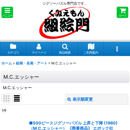
ジグソーパズル専門店です。
メニュー
カート
カテゴリ
マイページ
商品検索
ご利用案内
ホーム
>
絵画・名画・アート
>
M.C.エッシャー
M.C.エッシャー
M.C.エッシャー
表示順変更
閉じる
1
件
表示数
:
■500ピースジグソーパズル 上昇と下降 (1960)
（M.C.エッシャー） 《廃番商品》 エポック社