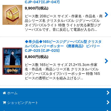
CJP-047
[
CJP-047
]
9,900
円
(税込)
ピース数 208ピース サイズ - 作家名・作品名・商
品シリーズ名 クリスタルパズル ジグソーパズル
タイプ/パズルライト 特徴 ライトが光る家型ジグ
ソーパズルです。音に反応して電源が入るの…
◆希少品◆165ピースジグソーパズル型 クリスタ
ルパズル ハリーポッター 《廃番商品》 ビバリー
CJP-025
[
CJP-025
]
8,800
円
(税込)
ピース数 165ピース サイズ 21.2×15.3cm 作家
名・作品名・商品シリーズ名 クリスタルパズル
ジグソーパズルタイプ/ハリーポッター 特徴 165
ピースの透明ピースを組み上げるジ…
ホーム
ショッピングカート