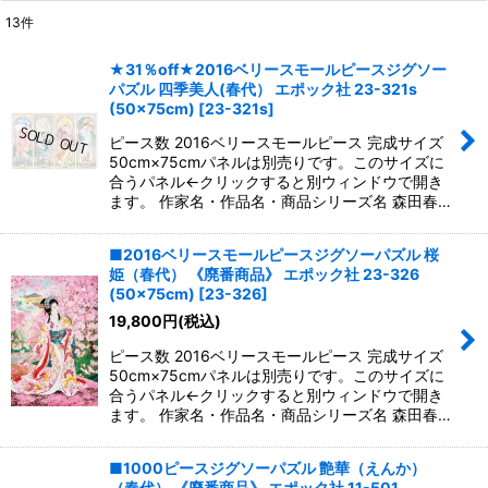
13
件
表示数
:
★31％off★2016ベリースモールピースジグソー
パズル 四季美人(春代） エポック社 23-321s
並び順
:
(50×75cm)
[
23-321s
]
ピース数 2016ベリースモールピース 完成サイズ
絞り込む
50cm×75cmパネルは別売りです。このサイズに
合うパネル←クリックすると別ウィンドウで開き
ます。 作家名・作品名・商品シリーズ名 森田春…
■2016ベリースモールピースジグソーパズル 桜
姫（春代） 《廃番商品》 エポック社 23-326
(50×75cm)
[
23-326
]
19,800
円
(税込)
ピース数 2016ベリースモールピース 完成サイズ
50cm×75cmパネルは別売りです。このサイズに
合うパネル←クリックすると別ウィンドウで開き
ます。 作家名・作品名・商品シリーズ名 森田春…
■1000ピースジグソーパズル 艶華（えんか）
（春代） 《廃番商品》 エポック社 11-501