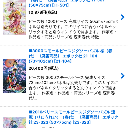
(50×75cm)
[
11-501
]
10,978
円
(税込)
ピース数 1000ピース 完成サイズ 50cm×75cmパ
ネルは別売りです。このサイズに合うパネル←ク
リックすると別ウィンドウで開きます。 作家名・
作品名・商品シリーズ名 森田春代 特徴 …
■3000スモールピースジグソーパズル 桜（春
代） 《廃番商品》 エポック社 21-104
(73×102cm)
[
21-104
]
26,400
円
(税込)
ピース数 3000スモールピース 完成サイズ
73cm×102cmパネルは別売りです。このサイズに
合うパネル←クリックすると別ウィンドウで開き
ます。 作家名・作品名・商品シリーズ名 森田春
代/…
■2016ベリースモールピースジグソーパズル 流
麗（りゅうれい）（春代） 《廃番商品》 エポック
社 23-323 (50×75cm)
[
23-323
]