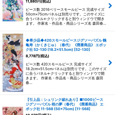
11,880
円
(税込)
ピース数 2016ベリースモールピース 完成サイズ
50cm×75cmパネルは別売りです。このサイズに
合うパネル←クリックすると別ウィンドウで開き
ます。 作家名・作品名・商品シリーズ名 森田春…
◆希少品◆420スモールピースジグソーパズル 鶴
亀寿（かくきじゅ）（春代） 《廃番商品》 エポッ
ク社 52-130 (18.2×51.5cm)
[
52-130
]
8,778
円
(税込)
ピース数 420スモールピース 完成サイズ
18.2cm×51.5cmパネルは別売りです。このサイズ
に合うパネル←クリックすると別ウィンドウで開
きます。 作家名・作品名・商品シリーズ名 森田
春…
【引上品：シュリンク破れあり】■1000ピース
ジグソーパズル 桜の夢（春代） 《廃番商品》 エ
ポック社 11-568 (50×75cm)
[
11-568
]