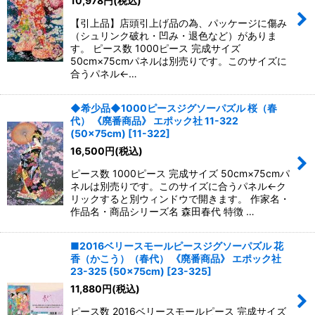
10,978
円
(税込)
【引上品】店頭引上げ品の為、パッケージに傷み
（シュリンク破れ・凹み・退色など）がありま
す。 ピース数 1000ピース 完成サイズ
50cm×75cmパネルは別売りです。このサイズに
合うパネル←…
◆希少品◆1000ピースジグソーパズル 桜（春
代） 《廃番商品》 エポック社 11-322
(50×75cm)
[
11-322
]
16,500
円
(税込)
ピース数 1000ピース 完成サイズ 50cm×75cmパ
ネルは別売りです。このサイズに合うパネル←ク
リックすると別ウィンドウで開きます。 作家名・
作品名・商品シリーズ名 森田春代 特徴 …
■2016ベリースモールピースジグソーパズル 花
香（かこう）（春代） 《廃番商品》 エポック社
23-325 (50×75cm)
[
23-325
]
11,880
円
(税込)
ピース数 2016ベリースモールピース 完成サイズ