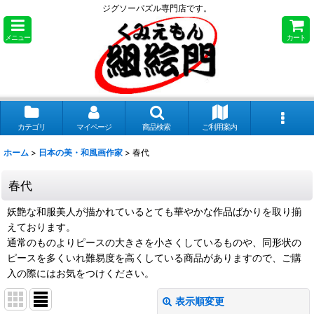
ジグソーパズル専門店です。
メニュー
カート
カテゴリ
マイページ
商品検索
ご利用案内
ホーム
>
日本の美・和風画作家
>
春代
春代
妖艶な和服美人が描かれているとても華やかな作品ばかりを取り揃
えております。
通常のものよりピースの大きさを小さくしているものや、同形状の
ピースを多くいれ難易度を高くしている商品がありますので、ご購
入の際にはお気をつけください。
表示順変更
閉じる