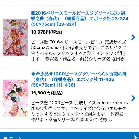
■2016ベリースモールピースジグソーパズル 胡
蝶之夢（春代） 《廃番商品》 エポック社 23-324
(50×75cm)
[
23-324
]
10,978
円
(税込)
ピース数 2016ベリースモールピース 完成サイズ
50cm×75cmパネルは別売りです。このサイズに
合うパネル←クリックすると別ウィンドウで開き
ます。 作家名・作品名・商品シリーズ名 森田春…
◆希少品◆1000ピースジグソーパズル 百花の舞
（春代） 《廃番商品》 エポック社 11-436
(50×75cm)
[
11-436
]
16,500
円
(税込)
ピース数 1000ピース 完成サイズ 50cm×75cmパ
ネルは別売りです。このサイズに合うパネル←ク
リックすると別ウィンドウで開きます。 作家名・
作品名・商品シリーズ名 森田春代 特徴 …
ホーム