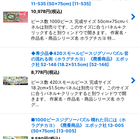
11-535 (50×75cm)
[
11-535
]
10,978
円
(税込)
ピース数 1000ピース 完成サイズ 50cm×75cmパ
ネルは別売りです。このサイズに合うパネル←ク
リックすると別ウィンドウで開きます。 作家名・
作品名・商品シリーズ名 ホラグチカヨ 特…
◆希少品◆420スモールピースジグソーパズル 音
の流れる街（ホラグチカヨ） 《廃番商品》 エポッ
ク社 52-146 (18.2×51.5cm)
[
52-146
]
8,778
円
(税込)
ピース数 420スモールピース 完成サイズ
18.2cm×51.5cmパネルは別売りです。このサイズ
に合うパネル←クリックすると別ウィンドウで開
きます。 作家名・作品名・商品シリーズ名 ホラ
グ…
■1000ピースジグソーパズル 晴れた日には（ホ
ラグチカヨ） 《廃番商品》 エポック社 13-005
(50×75cm)
[
13-005
]
8,580
円
(税込)