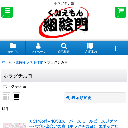
ホラグチカヨ
メニュー
カート
カテゴリ
マイページ
商品検索
ご利用案内
ホーム
>
国内イラスト作家
>
ホラグチカヨ
ホラグチカヨ
ホラグチカヨ
表示順変更
閉じる
14
件
表示数
:
★31％off★1053スーパースモールピースジグソ
ーパズル 出会いの春（ホラグチカヨ） エポック社