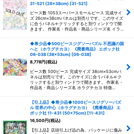
並び順
:
31-521 (26×38cm)
[
31-521
]
ピース数 1053スーパースモールピース 完成サイ
絞り込む
ズ 26cm×38cmパネルは別売りです。このサイズ
に合うパネル←クリックすると別ウィンドウで開
きます。 作家名・作品名・商品シリーズ名 イラ…
◆希少品◆500ピースジグソーパズル 不思議の国
へと（ホラグチカヨ） 《廃番商品》 エポック社
06-038 (38×53cm)
[
06-038
]
8,778
円
(税込)
ピース数 500ピース 完成サイズ 38cm×53cmパ
ネルは別売りです。このサイズに合うパネル←ク
リックすると別ウィンドウで開きます。 作家名・
作品名・商品シリーズ名 ホラグチカヨ 特徴…
【引上品】◆希少品◆1000ピースジグソーパズ
ル 世界の中心（ホラグチカヨ） 《廃番商品》 エ
ポック社 11-431 (50×75cm)
[
11-431
]
16,500
円
(税込)
【引上品】店頭引上げ品の為、パッケージに傷み