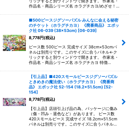
リックすると別ウィンドウで開きます。 作家名・
作品名・商品シリーズ名 ホラグチカヨ/めざせ！…
■500ピースジグソーパズル みんなに会える秘密
のチケット（ホラグチカヨ） 《廃番商品》 エポッ
ク社 06-039 (38×53cm)
[
06-039
]
8,778
円
(税込)
ピース数 500ピース 完成サイズ 38cm×53cmパ
ネルは別売りです。このサイズに合うパネル←ク
リックすると別ウィンドウで開きます。 作家名・
作品名・商品シリーズ名 ホラグチカヨ 特徴…
【引上品】■420スモールピースジグソーパズル
ときめきの魔法使い（ホラグチカヨ） 《廃番商
品》 エポック社 52-154 (18.2×51.5cm)
[
52-
154
]
8,778
円
(税込)
【引上品】店頭引上げ品の為、パッケージに傷み
（傷・凹み・退色など）があります。 ピース数
420スモールピース 完成サイズ 18.2cm×51.5cm
パネルは別売りです。このサイズに合うパネル…