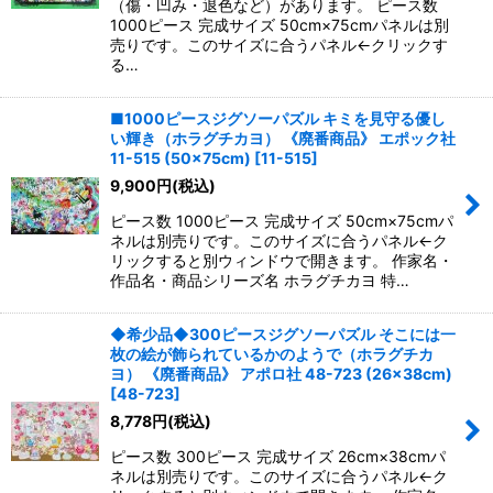
（傷・凹み・退色など）があります。 ピース数
1000ピース 完成サイズ 50cm×75cmパネルは別
売りです。このサイズに合うパネル←クリックす
る…
■1000ピースジグソーパズル キミを見守る優し
い輝き（ホラグチカヨ） 《廃番商品》 エポック社
11-515 (50×75cm)
[
11-515
]
9,900
円
(税込)
ピース数 1000ピース 完成サイズ 50cm×75cmパ
ネルは別売りです。このサイズに合うパネル←ク
リックすると別ウィンドウで開きます。 作家名・
作品名・商品シリーズ名 ホラグチカヨ 特…
◆希少品◆300ピースジグソーパズル そこには一
枚の絵が飾られているかのようで（ホラグチカ
ヨ） 《廃番商品》 アポロ社 48-723 (26×38cm)
[
48-723
]
8,778
円
(税込)
ピース数 300ピース 完成サイズ 26cm×38cmパ
ネルは別売りです。このサイズに合うパネル←ク