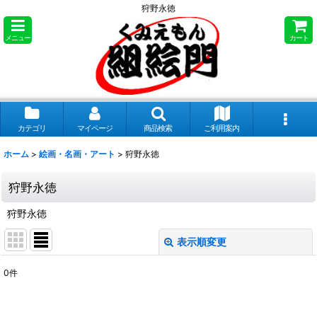
狩野永徳
メニュー
カート
カテゴリ
マイページ
商品検索
ご利用案内
ホーム
>
絵画・名画・アート
>
狩野永徳
狩野永徳
狩野永徳
表示順変更
閉じる
0
件
表示数
: