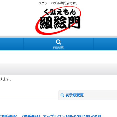
ジグソーパズル専門店です。
商品検索
ります。
表示順変更
氏物語） 《廃番商品》 アップルワン 168-008
[
168-008
]