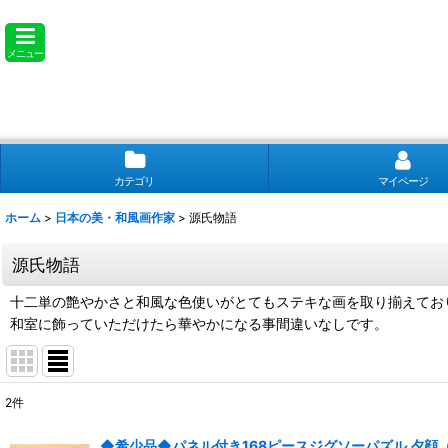
メニュー
カテゴリ
マイページ
ホーム
>
日本の美・和風画作家
>
源氏物語
源氏物語
十二単の艶やかさと和風な色使いがとてもステキな画を取り揃えてお
和室に飾っていただけたら華やかになる事間違いなしです。
2
件
表示数
:
◆希少品◆パネル付き168ピースジグソーパズル 夕顔（源