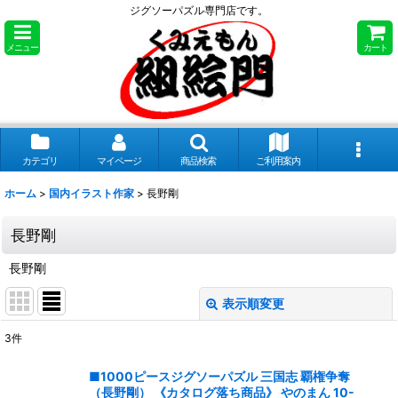
ジグソーパズル専門店です。
メニュー
カート
カテゴリ
マイページ
商品検索
ご利用案内
ホーム
>
国内イラスト作家
>
長野剛
長野剛
長野剛
表示順変更
閉じる
3
件
表示数
:
■1000ピースジグソーパズル 三国志 覇権争奪
（長野剛） 《カタログ落ち商品》 やのまん 10-