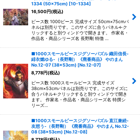
並び順
:
1334 (50×75cm)
[
10-1334
]
16,500
円
(税込)
絞り込む
ピース数 1000ピース 完成サイズ 50cm×75cmパ
ネルは別売りです。このサイズに合うパネル←ク
リックすると別ウィンドウで開きます。 作家名・
作品名・商品シリーズ名 長野剛 特徴 …
■1000スモールピースジグソーパズル 織田信長-
緋衣燃ゆる-（長野剛） 《廃番商品》 やのまん
No.12-07 (38×53cm)
[
No.12-07
]
8,778
円
(税込)
ピース数 1000スモールピース 完成サイズ
38cm×53cmパネルは別売りです。このサイズに
合うパネル←クリックすると別ウィンドウで開き
ます。 作家名・作品名・商品シリーズ名 特撰シ
リーズ…
■1000スモールピースジグソーパズル 直江兼続-
友想う-（長野剛） 《廃番商品》 やのまん No.12-
08 (38×53cm)
[
No.12-08
]
8,778
円
(税込)