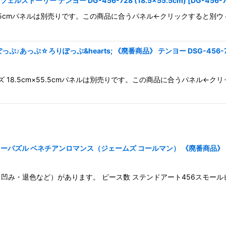
ストーリー テンヨー DG-456-728 (18.5×55.5cm)
[
DG-456-
m×55.5cmパネルは別売りです。この商品に合うパネル←クリックすると
っぷ☆ろりぽっぷ&hearts; 《廃番商品》 テンヨー DSG-456-705 (
ズ 18.5cm×55.5cmパネルは別売りです。この商品に合うパネル
 ベネチアンロマンス（ジェームズ コールマン） 《廃番商品》 テンヨー DS
・退色など）があります。 ピース数 ステンドアート456スモールピース