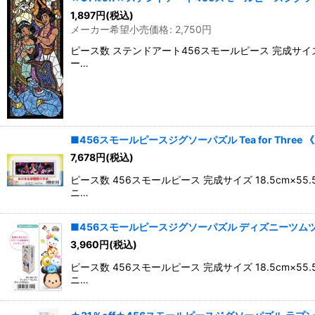
1,897
円
(税込)
メーカー希望小売価格
:
2,750
円
ピース数 ステンドアート456スモールピース 完成サイ
ー…
■456スモールピースジグソーパズル Tea for Three 《廃
7,678
円
(税込)
ピース数 456スモールピース 完成サイズ 18.5c
ニ…
■456スモールピースジグソーパズル ディズニーツムツム 《カ
3,960
円
(税込)
ピース数 456スモールピース 完成サイズ 18.5c
ニ…