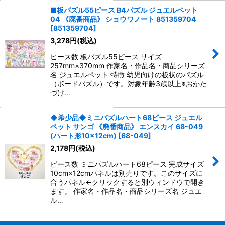
■板パズル55ピース B4パズル ジュエルペット
04 《廃番商品》 ショウワノート 851359704
[
851359704
]
3,278
円
(税込)
ピース数 板パズル55ピース サイズ
257mm×370mm 作家名・作品名・商品シリーズ
名 ジュエルペット 特徴 幼児向けの板状のパズル
（ボードパズル）です。対象年齢3歳以上※おかた
づけ…
◆希少品◆ミニパズルハート68ピース ジュエル
ペット サンゴ 《廃番商品》 エンスカイ 68-049
(ハート形10×12cm)
[
68-049
]
2,178
円
(税込)
ピース数 ミニパズルハート68ピース 完成サイズ
10cm×12cmパネルは別売りです。このサイズに
合うパネル←クリックすると別ウィンドウで開き
ます。 作家名・作品名・商品シリーズ名 ジュエ
ル…