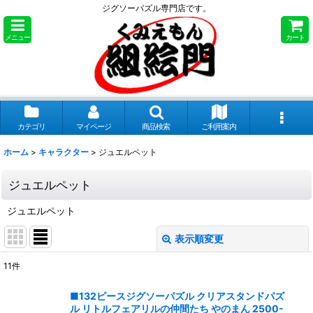
ジグソーパズル専門店です。
メニュー
カート
カテゴリ
マイページ
商品検索
ご利用案内
ホーム
>
キャラクター
>
ジュエルペット
ジュエルペット
ジュエルペット
表示順変更
閉じる
11
件
表示数
:
■132ピースジグソーパズル クリアスタンドパズ
ル リトルフェアリルの仲間たち やのまん 2500-