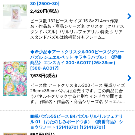
並び順
:
30
[
2500-30
]
2,420
円
(税込)
絞り込む
ピース数 132ピース サイズ 15.8×21.4cm 作家
名・作品名・商品シリーズ名 クリスタ（クリアス
タンドパズル）/リルリルフェアリル 特徴 クリア
スタンドパズルは絵柄部分もフレーム…
◆希少品◆アートクリスタル300ピースジグソー
パズル ジュエルペット キラキラバブル！ 《廃番
商品》 エンスカイ 300-AC017 (26×38cm)
[
300-AC017
]
7,678
円
(税込)
ピース数 アートクリスタル300ピース 完成サイズ
26cm×38cmパネルは別売りです。この商品に合
うパネル←クリックすると別ウィンドウで開きま
す。 作家名・作品名・商品シリーズ名 ジュエル…
■板パズル55ピース B4パズル リルリルフェアリ
ル 01 （おたのしみボードつき） 《廃番商品》 シ
ョウワノート 151416701
[
151416701
]
550
円
(税込)