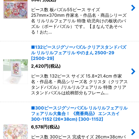
ピース数 板パズル55ピース サイズ
257mm×370mm 作家名・作品名・商品シリーズ
名 リルリルフェアリル 特徴 幼児向けの板状のパ
ズル（ボードパズル）です。【まなんであそべ
る！おた…
■132ピースジグソーパズル クリアスタンドパズ
ル リルリルフェアリル やのまん 2500-29
[
2500-29
]
2,420
円
(税込)
ピース数 132ピース サイズ 15.8×21.4cm 作家
名・作品名・商品シリーズ名 クリスタ（クリアス
タンドパズル）/リルリルフェアリル 特徴 クリア
スタンドパズルは絵柄部分もフレーム…
■300ピースジグソーパズル リルリルフェアリル
フェアリル大集合！ 《廃番商品》 エンスカイ
300-1152 (26×38cm)
[
300-1152
]
6,578
円
(税込)
ピース数 300ピース 完成サイズ 26cm×38cmパ