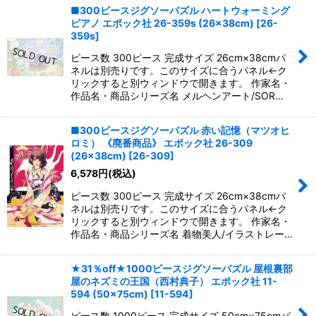
■300ピースジグソーパズル ハートウォーミング
ピアノ エポック社 26-359s (26×38cm)
[
26-
359s
]
ピース数 300ピース 完成サイズ 26cm×38cmパ
ネルは別売りです。このサイズに合うパネル←ク
リックすると別ウィンドウで開きます。 作家名・
作品名・商品シリーズ名 メルヘンアート/SOR…
■300ピースジグソーパズル 赤い記憶（マツオヒ
ロミ） 《廃番商品》 エポック社 26-309
(26×38cm)
[
26-309
]
6,578
円
(税込)
ピース数 300ピース 完成サイズ 26cm×38cmパ
ネルは別売りです。このサイズに合うパネル←ク
リックすると別ウィンドウで開きます。 作家名・
作品名・商品シリーズ名 着物美人/イラストレー…
★31％off★1000ピースジグソーパズル 屋根裏部
屋のネズミの王国（西村典子） エポック社 11-
594 (50×75cm)
[
11-594
]
ピース数 1000ピース 完成サイズ 50cm×75cmパ