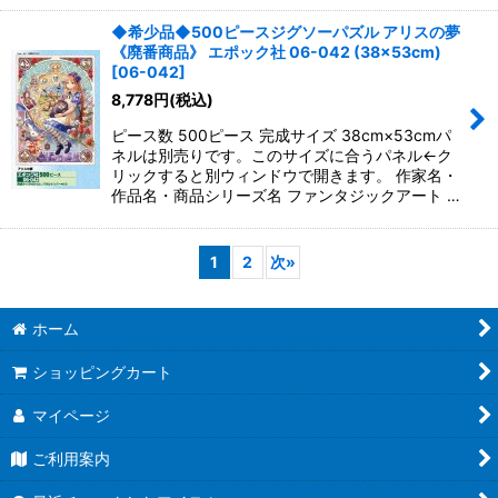
◆希少品◆500ピースジグソーパズル アリスの夢
《廃番商品》 エポック社 06-042 (38×53cm)
[
06-042
]
8,778
円
(税込)
ピース数 500ピース 完成サイズ 38cm×53cmパ
ネルは別売りです。このサイズに合うパネル←ク
リックすると別ウィンドウで開きます。 作家名・
作品名・商品シリーズ名 ファンタジックアート …
1
2
次
»
ホーム
ショッピングカート
マイページ
ご利用案内