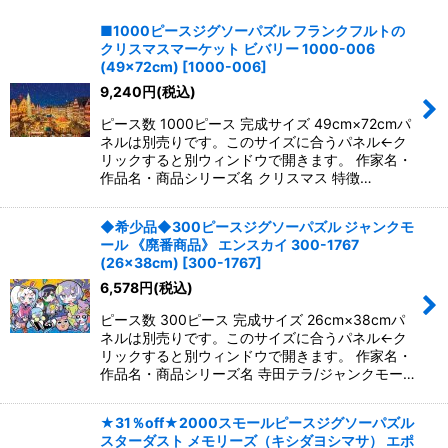
並び順
:
■1000ピースジグソーパズル フランクフルトの
クリスマスマーケット ビバリー 1000-006
絞り込む
(49×72cm)
[
1000-006
]
9,240
円
(税込)
ピース数 1000ピース 完成サイズ 49cm×72cmパ
ネルは別売りです。このサイズに合うパネル←ク
リックすると別ウィンドウで開きます。 作家名・
作品名・商品シリーズ名 クリスマス 特徴…
◆希少品◆300ピースジグソーパズル ジャンクモ
ール 《廃番商品》 エンスカイ 300-1767
(26×38cm)
[
300-1767
]
6,578
円
(税込)
ピース数 300ピース 完成サイズ 26cm×38cmパ
ネルは別売りです。このサイズに合うパネル←ク
リックすると別ウィンドウで開きます。 作家名・
作品名・商品シリーズ名 寺田テラ/ジャンクモー…
★31％off★2000スモールピースジグソーパズル
スターダスト メモリーズ（キシダヨシマサ） エポ