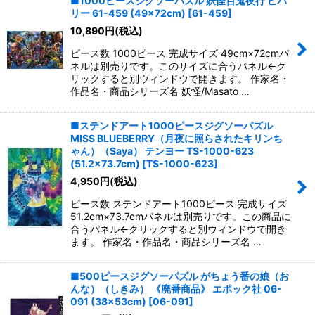
■1000ピースジグソーパズル 妖怪百鬼夜行 ビバ
リー 61-459 (49×72cm)
[
61-459
]
10,890
円
(税込)
ピース数 1000ピース 完成サイズ 49cm×72cmパ
ネルは別売りです。このサイズに合うパネル←ク
リックすると別ウィンドウで開きます。 作家名・
作品名・商品シリーズ名 妖怪/Masato …
■ステンドアート1000ピースジグソーパズル
MISS BLUEBERRY（月夜に照らされたキリンち
ゃん）（Saya） テンヨー TS-1000-623
(51.2×73.7cm)
[
TS-1000-623
]
4,950
円
(税込)
ピース数 ステンドアート1000ピース 完成サイズ
51.2cm×73.7cmパネルは別売りです。この商品に
合うパネル←クリックすると別ウィンドウで開き
ます。 作家名・作品名・商品シリーズ名 …
■500ピースジグソーパズル がちょう番の娘（お
んな）（しきみ） 《廃番商品》 エポック社 06-
091 (38×53cm)
[
06-091
]