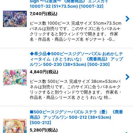
Sign 〜12星座〜 《廃番商品》 エンスカイ
1000T-32 (51×73.5cm)
[
1000T-32
]
7,040
円
(税込)
ピース数 1000ピース 完成サイズ 51cm×73.5cm
パネルは別売りです。このサイズに合うパネル←
クリックすると別ウィンドウで開きます。 作家
名・作品名・商品シリーズ名 ギジナート -G…
◆希少品◆500ピースジグソーパズル おめかしテ
ィータイム（さとうれいな） 《廃番商品》 アップ
ルワン 500-230 (38×53cm)
[
500-230
]
4,840
円
(税込)
ピース数 500ピース 完成サイズ 38cm×53cmパ
ネルは別売りです。このサイズに合うパネル←ク
リックすると別ウィンドウで開きます。 作家名・
作品名・商品シリーズ名 さとう れいな 特…
■500ピースジグソーパズル ステラ（憂） 《廃番
商品》 アップルワン 500-212 (38×53cm)
[
500-212
]
5,280
円
(税込)