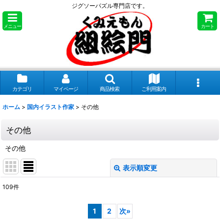
ジグソーパズル専門店です。
メニュー
カート
カテゴリ
マイページ
商品検索
ご利用案内
ホーム
>
国内イラスト作家
>
その他
その他
その他
表示順変更
閉じる
109
件
表示数
:
1
2
次
»