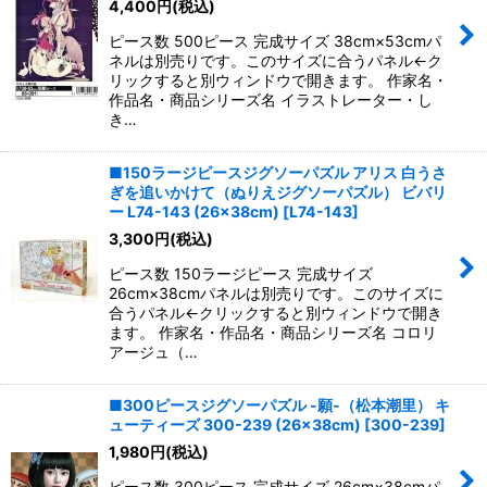
4,400
円
(税込)
ピース数 500ピース 完成サイズ 38cm×53cmパ
ネルは別売りです。このサイズに合うパネル←ク
リックすると別ウィンドウで開きます。 作家名・
作品名・商品シリーズ名 イラストレーター・し
き…
■150ラージピースジグソーパズル アリス 白うさ
ぎを追いかけて（ぬりえジグソーパズル） ビバリ
ー L74-143 (26×38cm)
[
L74-143
]
3,300
円
(税込)
ピース数 150ラージピース 完成サイズ
26cm×38cmパネルは別売りです。このサイズに
合うパネル←クリックすると別ウィンドウで開き
ます。 作家名・作品名・商品シリーズ名 コロリ
アージュ（…
■300ピースジグソーパズル -願-（松本潮里） キ
ューティーズ 300-239 (26×38cm)
[
300-239
]
1,980
円
(税込)
ピース数 300ピース 完成サイズ 26cm×38cmパ