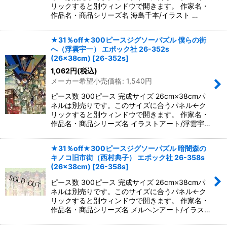
リックすると別ウィンドウで開きます。 作家名・
作品名・商品シリーズ名 海島千本/イラスト …
★31％off★300ピースジグソーパズル 僕らの街
へ（浮雲宇一） エポック社 26-352s
(26×38cm)
[
26-352s
]
1,062
円
(税込)
メーカー希望小売価格
:
1,540
円
ピース数 300ピース 完成サイズ 26cm×38cmパ
ネルは別売りです。このサイズに合うパネル←ク
リックすると別ウィンドウで開きます。 作家名・
作品名・商品シリーズ名 イラストアート/浮雲宇…
★31％off★300ピースジグソーパズル 暗闇森の
キノコ旧市街（西村典子） エポック社 26-358s
(26×38cm)
[
26-358s
]
ピース数 300ピース 完成サイズ 26cm×38cmパ
ネルは別売りです。このサイズに合うパネル←ク
リックすると別ウィンドウで開きます。 作家名・
作品名・商品シリーズ名 メルヘンアート/イラス…