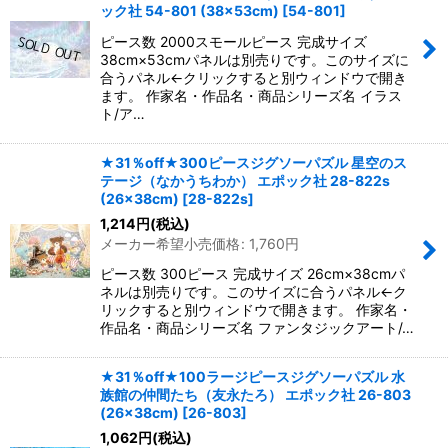
ック社 54-801 (38×53cm)
[
54-801
]
ピース数 2000スモールピース 完成サイズ
38cm×53cmパネルは別売りです。このサイズに
合うパネル←クリックすると別ウィンドウで開き
ます。 作家名・作品名・商品シリーズ名 イラス
ト/ア…
★31％off★300ピースジグソーパズル 星空のス
テージ（なかうちわか） エポック社 28-822s
(26×38cm)
[
28-822s
]
1,214
円
(税込)
メーカー希望小売価格
:
1,760
円
ピース数 300ピース 完成サイズ 26cm×38cmパ
ネルは別売りです。このサイズに合うパネル←ク
リックすると別ウィンドウで開きます。 作家名・
作品名・商品シリーズ名 ファンタジックアート/…
★31％off★100ラージピースジグソーパズル 水
族館の仲間たち（友永たろ） エポック社 26-803
(26×38cm)
[
26-803
]
1,062
円
(税込)