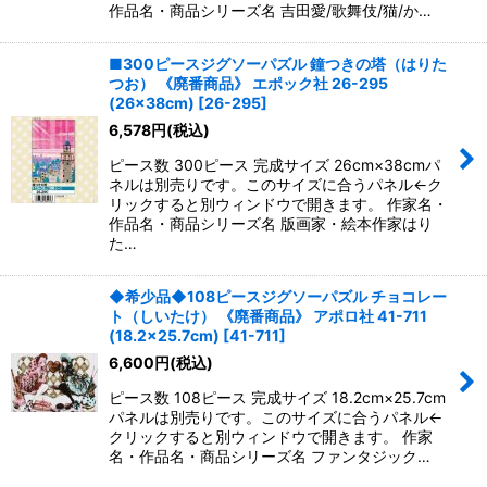
作品名・商品シリーズ名 吉田愛/歌舞伎/猫/か…
■300ピースジグソーパズル 鐘つきの塔（はりた
つお） 《廃番商品》 エポック社 26-295
(26×38cm)
[
26-295
]
6,578
円
(税込)
ピース数 300ピース 完成サイズ 26cm×38cmパ
ネルは別売りです。このサイズに合うパネル←ク
リックすると別ウィンドウで開きます。 作家名・
作品名・商品シリーズ名 版画家・絵本作家はり
た…
◆希少品◆108ピースジグソーパズル チョコレー
ト（しいたけ） 《廃番商品》 アポロ社 41-711
(18.2×25.7cm)
[
41-711
]
6,600
円
(税込)
ピース数 108ピース 完成サイズ 18.2cm×25.7cm
パネルは別売りです。このサイズに合うパネル←
クリックすると別ウィンドウで開きます。 作家
名・作品名・商品シリーズ名 ファンタジック…