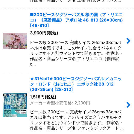
■300ピースジグソーパズル 桜の国（アトリエコ
コ） 《廃番商品》 アポロ社 48-810 (26×38cm)
[
48-810
]
3,960
円
(税込)
ピース数 300ピース 完成サイズ 26cm×38cmパ
ネルは別売りです。このサイズに合うパネル←ク
リックすると別ウィンドウで開きます。 作家名・
作品名・商品シリーズ名 アトリエココ（創作家
c…
★31％off★300ピースジグソーパズル メカニッ
ク・ロンド（おにねこ） エポック社 28-312
(26×38cm)
[
28-312
]
1,518
円
(税込)
メーカー希望小売価格
:
2,200
円
ピース数 300ピース 完成サイズ 26cm×38cmパ
ネルは別売りです。このサイズに合うパネル←ク
リックすると別ウィンドウで開きます。 作家名・
作品名・商品シリーズ名 ファンタジックアート …