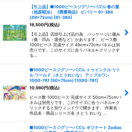
【引上品】■1000ピースジグソーパズル 春の童
（池原昭治） 《廃番商品》 ビバリー 61-384
(49×72cm)
[
61-384
]
16,500
円
(税込)
【引上品】店頭引上げ品の為、パッケージに傷み
（傷・凹み・退色など）があります。 ピース数
1000ピース 完成サイズ 49cm×72cmパネルは別
売りです。このサイズに合うパネル←クリックす
る…
■1000ピースジグソーパズル トゥインクル リト
ル ワールド（さとうれいな） アップルワン
1000-781 (50×75cm)
[
1000-781
]
10,560
円
(税込)
ピース数 1000ピース 完成サイズ 50cm×75cmパ
ネルは別売りです。このサイズに合うパネル←ク
リックすると別ウィンドウで開きます。 作家名・
作品名・商品シリーズ名 さとう れいな …
■1000ピースジグソーパズル ギジナート Zodiac