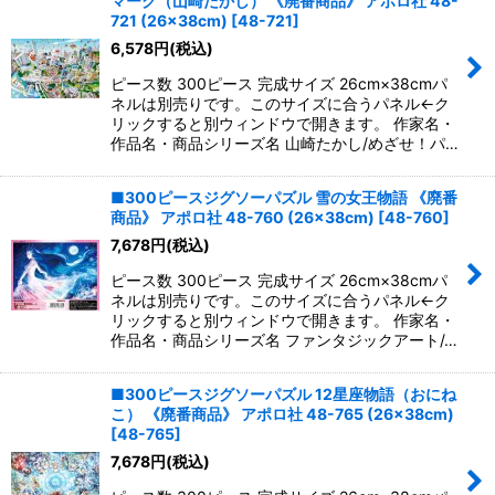
マーク（山崎たかし） 《廃番商品》 アポロ社 48-
721 (26×38cm)
[
48-721
]
6,578
円
(税込)
ピース数 300ピース 完成サイズ 26cm×38cmパ
ネルは別売りです。このサイズに合うパネル←ク
リックすると別ウィンドウで開きます。 作家名・
作品名・商品シリーズ名 山崎たかし/めざせ！パ…
■300ピースジグソーパズル 雪の女王物語 《廃番
商品》 アポロ社 48-760 (26×38cm)
[
48-760
]
7,678
円
(税込)
ピース数 300ピース 完成サイズ 26cm×38cmパ
ネルは別売りです。このサイズに合うパネル←ク
リックすると別ウィンドウで開きます。 作家名・
作品名・商品シリーズ名 ファンタジックアート/…
■300ピースジグソーパズル 12星座物語（おにね
こ） 《廃番商品》 アポロ社 48-765 (26×38cm)
[
48-765
]
7,678
円
(税込)