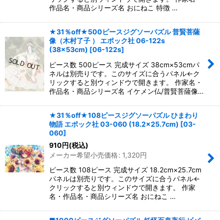
作品名・商品シリーズ名 おにねこ 特徴 …
★31％off★500ピースジグソーパズル 普賢菩薩
像（木村了子 ） エポック社 06-122s
(38×53cm)
[
06-122s
]
ピース数 500ピース 完成サイズ 38cm×53cmパ
ネルは別売りです。このサイズに合うパネル←ク
リックすると別ウィンドウで開きます。 作家名・
作品名・商品シリーズ名 イケメン仏/普賢菩薩像…
★31％off★108ピースジグソーパズル ひまわり
物語 エポック社 03-060 (18.2×25.7cm)
[
03-
060
]
910
円
(税込)
メーカー希望小売価格
:
1,320
円
ピース数 108ピース 完成サイズ 18.2cm×25.7cm
パネルは別売りです。このサイズに合うパネル←
クリックすると別ウィンドウで開きます。 作家
名・作品名・商品シリーズ名 おにねこ …