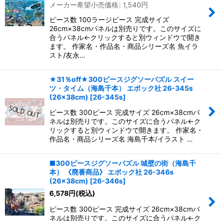
メーカー希望小売価格
:
1,540
円
ピース数 100ラージピース 完成サイズ
26cm×38cmパネルは別売りです。このサイズに
合うパネル←クリックすると別ウィンドウで開き
ます。 作家名・作品名・商品シリーズ名 魚イラ
スト/友永…
★31％off★300ピースジグソーパズル スイー
ツ・タイム（海島千本） エポック社 26-345s
(26×38cm)
[
26-345s
]
ピース数 300ピース 完成サイズ 26cm×38cmパ
ネルは別売りです。このサイズに合うパネル←ク
リックすると別ウィンドウで開きます。 作家名・
作品名・商品シリーズ名 海島千本/イラスト …
■300ピースジグソーパズル 城壁の街（海島千
本） 《廃番商品》 エポック社 26-346s
(26×38cm)
[
26-346s
]
6,578
円
(税込)
ピース数 300ピース 完成サイズ 26cm×38cmパ
ネルは別売りです。このサイズに合うパネル←ク