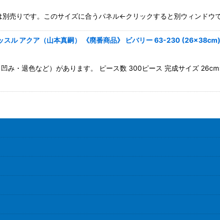
パネルは別売りです。このサイズに合うパネル←クリックすると別ウィンドウで
絞り込む
 アクア（山本真嗣） 《廃番商品》 ビバリー 63-230 (26×38cm
み・退色など）があります。 ピース数 300ピース 完成サイズ 26c