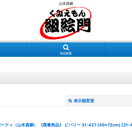
山本真嗣
商品検索
表示順変更
ィ（山本真嗣） 《廃番商品》 ビバリー 31-427 (49×72cm)
[
31-