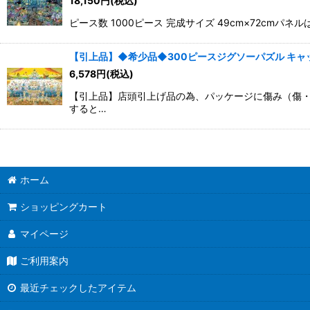
18,150
円
(税込)
並び順
:
ピース数 1000ピース 完成サイズ 49cm×72cm
【引上品】◆希少品◆300ピースジグソーパズル キャッスル
6,578
円
(税込)
【引上品】店頭引上げ品の為、パッケージに傷み（傷・凹
すると…
ホーム
ショッピングカート
マイページ
ご利用案内
最近チェックしたアイテム