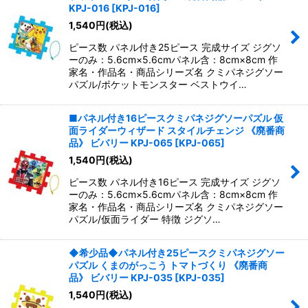
並び順
:
KPJ-016
[
KPJ-016
]
1,540
円
(税込)
絞り込む
ピース数 パネル付き25ピース 完成サイズ ジグソ
ーのみ：5.6cm×5.6cmパネル含：8cm×8cm 作
家名・作品名・商品シリーズ名 クミパネジグソー
パズル/ポケットモンスター ベストウイ…
■パネル付き16ピースクミパネジグソーパズル 仮
面ライダーウィザード スタイルチェンジ 《廃番商
品》 ビバリー KPJ-065
[
KPJ-065
]
1,540
円
(税込)
ピース数 パネル付き16ピース 完成サイズ ジグソ
ーのみ：5.6cm×5.6cmパネル含：8cm×8cm 作
家名・作品名・商品シリーズ名 クミパネジグソー
パズル/仮面ライダー 特徴 ジグソ…
◆希少品◆パネル付き25ピースクミパネジグソー
パズル くまのがっこう トマトづくり 《廃番商
品》 ビバリー KPJ-035
[
KPJ-035
]
1,540
円
(税込)