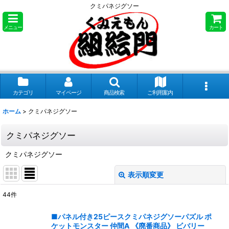
クミパネジグソー
メニュー
カート
カテゴリ
マイページ
商品検索
ご利用案内
ホーム
>
クミパネジグソー
クミパネジグソー
クミパネジグソー
表示順変更
閉じる
44
件
表示数
:
■パネル付き25ピースクミパネジグソーパズル ポ
ケットモンスター 仲間A 《廃番商品》 ビバリー