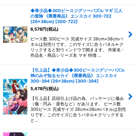
◆希少品◆300ピースジグソーパズル マギ 三人
の冒険 《廃番商品》 エンスカイ 300-722
(26×38cm)
[
300-722
]
6,578
円
(税込)
ピース数 300ピース 完成サイズ 26cm×38cmパ
ネルは別売りです。このサイズに合うパネル←ク
リックすると別ウィンドウで開きます。 作家名・
作品名・商品シリーズ名 マギ 特徴 …
【引上品】◆希少品◆300ピースジグソーパズル
神のみぞ知るセカイ 《廃番商品》 エンスカイ
300-394 (26×38cm)
[
300-394
]
5,478
円
(税込)
【引上品】店頭引上げ品の為、パッケージに傷み
（傷・凹み・退色など）があります。 ピース数
300ピース 完成サイズ 26cm×38cmパネルは別売
りです。このサイズに合うパネル←クリックする
と…