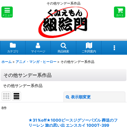
その他サンデー系作品
メニュー
カート
カテゴリ
マイページ
商品検索
ご利用案内
ホーム
>
アニメ・マンガ・ヒーロー
>
その他サンデー系作品
その他サンデー系作品
その他サンデー系作品
表示順変更
閉じる
8
件
表示数
:
★31％off★1000ピースジグソーパズル 葬送のフ
リーレン 旅の思い出 エンスカイ 1000T-399