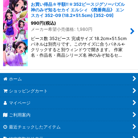
お買い得品☆半額!!☆352ピースジグソーパズル
神のみぞ知るセカイ エルシィ 《廃番商品》 エン
スカイ 352-09 (18.2×51.5cm)
[
352-09
]
990
円
(税込)
メーカー希望小売価格
:
1,980
円
ピース数 352ピース 完成サイズ 18.2cm×51.5cm
パネルは別売りです。このサイズに合うパネル←
クリックすると別ウィンドウで開きます。 作家
名・作品名・商品シリーズ名 神のみぞ知るセ…
ホーム
ショッピングカート
マイページ
ご利用案内
最近チェックしたアイテム