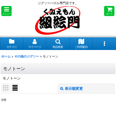
ジグソーパズル専門店です。
メニュー
カート
カテゴリ
マイページ
商品検索
ご利用案内
ホーム
>
その他のジグソー
>
モノトーン
モノトーン
モノトーン
表示順変更
閉じる
0
件
表示数
: