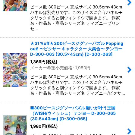
ピース数 300ピース 完成サイズ 30.5cm×43cm
パネルは別売りです。このサイズに合うパネル←
クリックすると別ウィンドウで開きます。 作家
名・作品名・商品シリーズ名 ディズニープリン
セ…
★31％off★300ピースジグソーパズル Popping
out! 〜ピクサー キャラクター 大集合〜 テンヨー
D-300-063 (30.5×43cm)
[
D-300-063
]
1,366
円
(税込)
メーカー希望小売価格
:
1,980
円
ピース数 300ピース 完成サイズ 30.5cm×43cm
パネルは別売りです。このサイズに合うパネル←
クリックすると別ウィンドウで開きます。 作家
名・作品名・商品シリーズ名 ディズニー/ピクサ…
■300ピースジグソーパズル 願いが叶う王国
（WISH/ウィッシュ） テンヨー D-300-065
(30.5×43cm)
[
D-300-065
]
1,980
円
(税込)