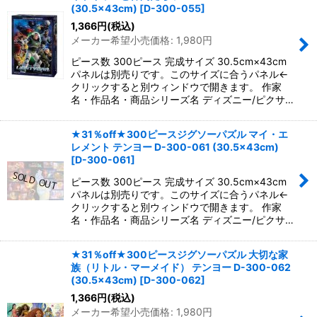
並び順
:
(30.5×43cm)
[
D-300-055
]
1,366
円
(税込)
メーカー希望小売価格
:
1,980
円
絞り込む
ピース数 300ピース 完成サイズ 30.5cm×43cm
パネルは別売りです。このサイズに合うパネル←
クリックすると別ウィンドウで開きます。 作家
名・作品名・商品シリーズ名 ディズニー/ピクサ…
★31％off★300ピースジグソーパズル マイ・エ
レメント テンヨー D-300-061 (30.5×43cm)
[
D-300-061
]
ピース数 300ピース 完成サイズ 30.5cm×43cm
パネルは別売りです。このサイズに合うパネル←
クリックすると別ウィンドウで開きます。 作家
名・作品名・商品シリーズ名 ディズニー/ピクサ…
★31％off★300ピースジグソーパズル 大切な家
族（リトル・マーメイド） テンヨー D-300-062
(30.5×43cm)
[
D-300-062
]
1,366
円
(税込)
メーカー希望小売価格
:
1,980
円