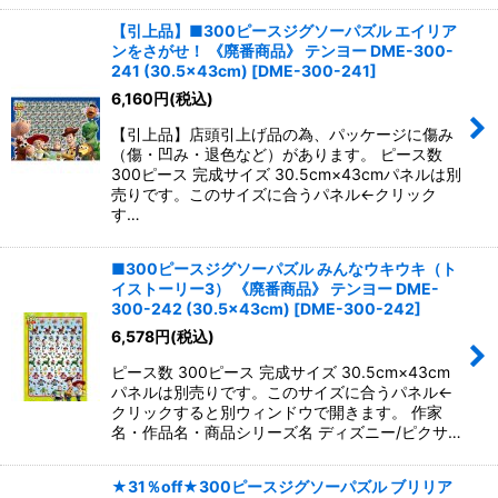
【引上品】■300ピースジグソーパズル エイリア
ンをさがせ！ 《廃番商品》 テンヨー DME-300-
241 (30.5×43cm)
[
DME-300-241
]
6,160
円
(税込)
【引上品】店頭引上げ品の為、パッケージに傷み
（傷・凹み・退色など）があります。 ピース数
300ピース 完成サイズ 30.5cm×43cmパネルは別
売りです。このサイズに合うパネル←クリック
す…
■300ピースジグソーパズル みんなウキウキ（ト
イストーリー3） 《廃番商品》 テンヨー DME-
300-242 (30.5×43cm)
[
DME-300-242
]
6,578
円
(税込)
ピース数 300ピース 完成サイズ 30.5cm×43cm
パネルは別売りです。このサイズに合うパネル←
クリックすると別ウィンドウで開きます。 作家
名・作品名・商品シリーズ名 ディズニー/ピクサ…
★31％off★300ピースジグソーパズル ブリリア