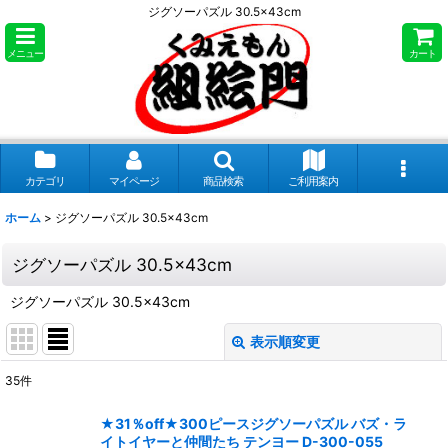
ジグソーパズル 30.5×43cm
メニュー
カート
カテゴリ
マイページ
商品検索
ご利用案内
ホーム
>
ジグソーパズル 30.5×43cm
ジグソーパズル 30.5×43cm
ジグソーパズル 30.5×43cm
表示順変更
閉じる
35
件
表示数
:
★31％off★300ピースジグソーパズル バズ・ラ
イトイヤーと仲間たち テンヨー D-300-055