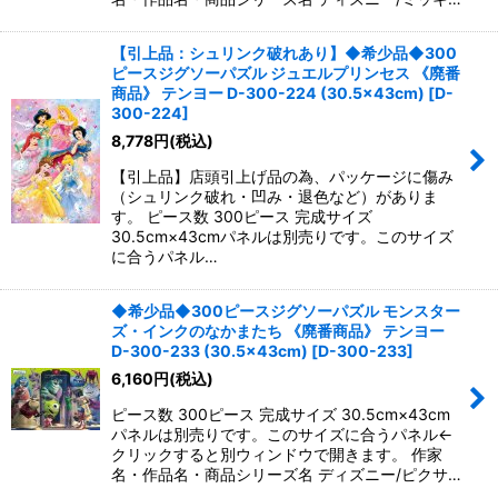
【引上品：シュリンク破れあり】◆希少品◆300
ピースジグソーパズル ジュエルプリンセス 《廃番
商品》 テンヨー D-300-224 (30.5×43cm)
[
D-
300-224
]
8,778
円
(税込)
【引上品】店頭引上げ品の為、パッケージに傷み
（シュリンク破れ・凹み・退色など）がありま
す。 ピース数 300ピース 完成サイズ
30.5cm×43cmパネルは別売りです。このサイズ
に合うパネル…
◆希少品◆300ピースジグソーパズル モンスター
ズ・インクのなかまたち 《廃番商品》 テンヨー
D-300-233 (30.5×43cm)
[
D-300-233
]
6,160
円
(税込)
ピース数 300ピース 完成サイズ 30.5cm×43cm
パネルは別売りです。このサイズに合うパネル←
クリックすると別ウィンドウで開きます。 作家
名・作品名・商品シリーズ名 ディズニー/ピクサ…