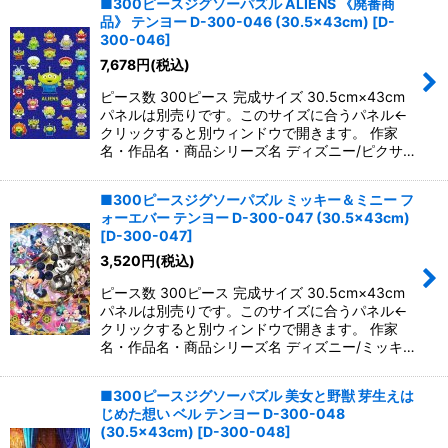
■300ピースジグソーパズル ALIENS 《廃番商
品》 テンヨー D-300-046 (30.5×43cm)
[
D-
300-046
]
7,678
円
(税込)
ピース数 300ピース 完成サイズ 30.5cm×43cm
パネルは別売りです。このサイズに合うパネル←
クリックすると別ウィンドウで開きます。 作家
名・作品名・商品シリーズ名 ディズニー/ピクサ…
■300ピースジグソーパズル ミッキー＆ミニー フ
ォーエバー テンヨー D-300-047 (30.5×43cm)
[
D-300-047
]
3,520
円
(税込)
ピース数 300ピース 完成サイズ 30.5cm×43cm
パネルは別売りです。このサイズに合うパネル←
クリックすると別ウィンドウで開きます。 作家
名・作品名・商品シリーズ名 ディズニー/ミッキ…
■300ピースジグソーパズル 美女と野獣 芽生えは
じめた想い ベル テンヨー D-300-048
(30.5×43cm)
[
D-300-048
]